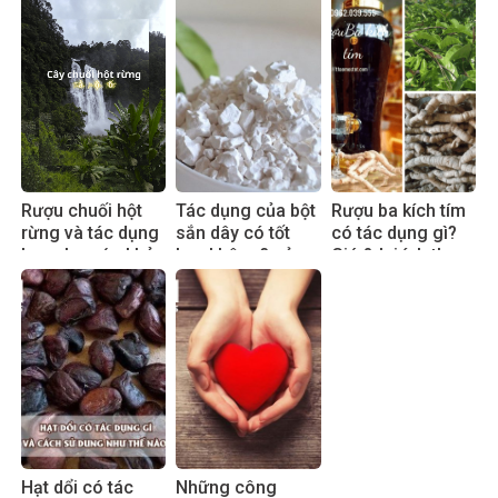
Rượu chuối hột
Tác dụng của bột
Rượu ba kích tím
rừng và tác dụng
sắn dây có tốt
có tác dụng gì?
hay cho sức khỏe
hay không? sử
Giá & lợi ích thực
dụng đúng cách
tế 2025
hiệu quả
Hạt dổi có tác
Những công