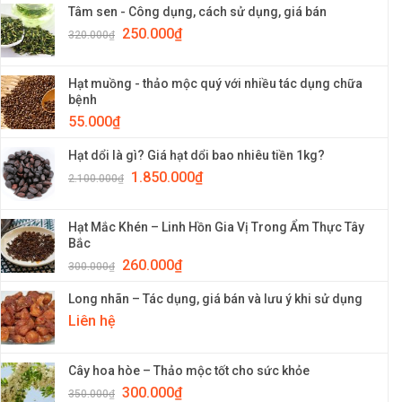
Tâm sen - Công dụng, cách sử dụng, giá bán
250.000
₫
320.000
₫
Hạt muồng - thảo mộc quý với nhiều tác dụng chữa
bệnh
55.000
₫
Hạt dổi là gì? Giá hạt dổi bao nhiêu tiền 1kg?
1.850.000
₫
2.100.000
₫
Hạt Mắc Khén – Linh Hồn Gia Vị Trong Ẩm Thực Tây
Bắc
260.000
₫
300.000
₫
Long nhãn – Tác dụng, giá bán và lưu ý khi sử dụng
Liên hệ
Cây hoa hòe – Thảo mộc tốt cho sức khỏe
300.000
₫
350.000
₫