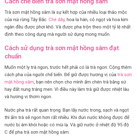
Cách chế biến trà sơn mật hồng sâm
Trà sơn mật hồng sâm là sự kết hợp của nhiều loại thảo mộc
của núi rừng Tây Bắc.
Chè dây
, hoa la hán, cỏ ngọt và hoa kim
ngân đều được phơi khô. Và được pha trộn theo một tỷ lệ nhất
định theo công dụng mà người sử dụng mong muốn.
Cách sử dụng trà sơn mật hồng sâm đạt
chuẩn
Muốn một ly trà ngon, trước hết phải có lá trà ngon. Cộng thêm
cách pha của người chế biến. Để giữ được hương vị của
trà sơn
mật hồng sâm
, bạn nên chọn cho mình ấm chén trà bằng sứ
hay đất nung tráng men. Vì điều này làm trà giữ được nhiệt lâu
và hương vị thơm ngon.
Nước pha trà rất quan trọng. Bạn lấy nước trong, sạch và ngọt
thì ấm trà sẽ ngon hơn rất nhiều. Khi đun nước không được để
nước bị ám khói hoặc có mùi lạ. Và giữ nước ở nhiệt độ 95 độ
C để pha trà sơn mật hồng sâm.