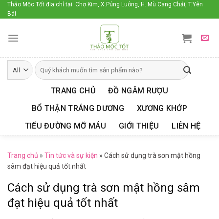
Skip
Thảo Mộc Tốt địa chỉ tại: Chợ Kim, X.Púng Luông, H. Mù Cang Chải, T.Yên
Bái
to
content
TRANG CHỦ
ĐỒ NGÂM RƯỢU
BỔ THẬN TRÁNG DƯƠNG
XƯƠNG KHỚP
TIỂU ĐƯỜNG MỠ MÁU
GIỚI THIỆU
LIÊN HỆ
Trang chủ
»
Tin tức và sự kiện
»
Cách sử dụng trà sơn mật hồng
sâm đạt hiệu quả tốt nhất
Cách sử dụng trà sơn mật hồng sâm
đạt hiệu quả tốt nhất