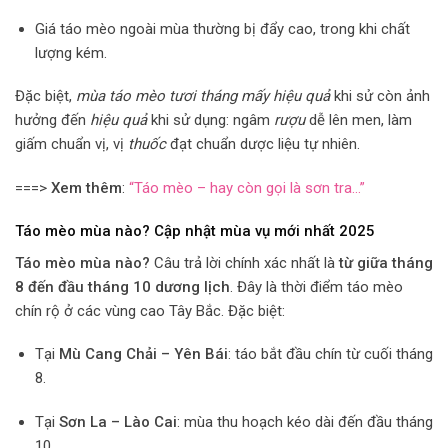
Giá táo mèo ngoài mùa thường bị đẩy cao, trong khi chất
lượng kém.
Đặc biệt,
mùa táo mèo tươi tháng mấy
hiệu quả
khi sử còn ảnh
hưởng đến
hiệu quả
khi sử dụng: ngâm
rượu
dễ lên men, làm
giấm chuẩn vị, vị
thuốc
đạt chuẩn dược liệu tự nhiên.
===>
Xem thêm
:
“Táo mèo – hay còn gọi là sơn tra…”
Táo mèo mùa nào? Cập nhật mùa vụ mới nhất 2025
Táo mèo mùa nào?
Câu trả lời chính xác nhất là
từ giữa tháng
8 đến đầu tháng 10 dương lịch
. Đây là thời điểm táo mèo
chín rộ ở các vùng cao Tây Bắc. Đặc biệt:
Tại
Mù Cang Chải – Yên Bái
: táo bắt đầu chín từ cuối tháng
8.
Tại
Sơn La – Lào Cai
: mùa thu hoạch kéo dài đến đầu tháng
10.