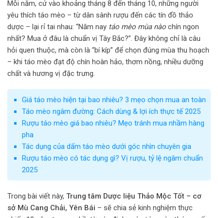
Mỗi năm, cứ vào khoảng tháng 8 đến tháng 10, những người
yêu thích táo mèo – từ dân sành rượu đến các tín đồ thảo
dược – lại rỉ tai nhau: “Năm nay
táo mèo mùa nào
chín ngon
nhất? Mua ở đâu là chuẩn vị Tây Bắc?”. Đây không chỉ là câu
hỏi quen thuộc, mà còn là “bí kíp” để chọn đúng mùa thu hoạch
– khi táo mèo đạt độ chín hoàn hảo, thơm nồng, nhiều dưỡng
chất và hương vị đặc trưng.
Giá táo mèo hiện tại bao nhiêu? 3 mẹo chọn mua an toàn
Táo mèo ngâm đường: Cách dùng & lợi ích thực tế 2025
Rượu táo mèo giá bao nhiêu? Mẹo tránh mua nhầm hàng
pha
Tác dụng của dấm táo mèo dưới góc nhìn chuyên gia
Rượu táo mèo có tác dụng gì? Vị rượu, tỷ lệ ngâm chuẩn
2025
Trong bài viết này,
Trung tâm Dược liệu Thảo Mộc Tốt – cơ
sở Mù Cang Chải, Yên Bái
– sẽ chia sẻ kinh nghiệm thực