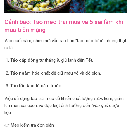
Cảnh báo: Táo mèo trái mùa và 5 sai lầm khi
mua trên mạng
Vào cuối năm, nhiều nơi vẫn rao bán “táo mèo tươi”, nhưng thật
ra là:
Táo cấp đông
từ tháng 8, giữ lạnh đến Tết.
Táo ngâm hóa chất
để giữ màu vỏ và độ giòn.
Táo tồn kho
từ năm trước.
Việc sử dụng táo trái mùa dễ khiến chất lượng
rượu
kém, giấm
lên men sai cách, và đặc biệt ảnh hưởng đến
hiệu quả
dược
liệu.
👉 Mẹo kiểm tra đơn giản: