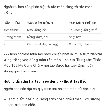
Ngoài ra, bạn cần phân biệt rõ
táo mèo rừng
và
táo mèo
trồng
:
ĐẶC ĐIỂM
TÁO MÈO RỪNG
TÁO MÈO TRỒNG
Kích thước
Nhỏ, đồng đều
To, không đồng nhất
Hương thơm
Nồng, đậm, dai
Nhạt hơn
Vị
Chua chát dịu, hậu ngọt
Chua gắt, ít hậu vị
==> Kinh nghiệm mua táo mèo chuẩn nhất là:
mua trực tiếp tại
vùng trồng vào đúng mùa táo mèo
– như tại Trung tâm Thảo
Mộc Tốt, Mù Cang Chải – nơi táo được hái tươi từng ngày,
không qua trung gian.
Hướng dẫn thu hái táo mèo đúng kỹ thuật Tây Bắc
Người dân bản địa có quy trình thu hái táo mèo rất đặc biệt:
Thời điểm hái:
buổi sáng sớm hoặc chiều mát – khi sương
tan, quả săn chắc.