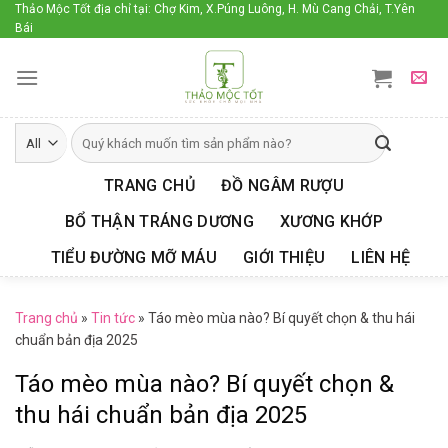
Skip
Thảo Mộc Tốt địa chỉ tại: Chợ Kim, X.Púng Luông, H. Mù Cang Chải, T.Yên
Bái
to
content
TRANG CHỦ
ĐỒ NGÂM RƯỢU
BỔ THẬN TRÁNG DƯƠNG
XƯƠNG KHỚP
TIỂU ĐƯỜNG MỠ MÁU
GIỚI THIỆU
LIÊN HỆ
Trang chủ
»
Tin tức
»
Táo mèo mùa nào? Bí quyết chọn & thu hái
chuẩn bản địa 2025
Táo mèo mùa nào? Bí quyết chọn &
thu hái chuẩn bản địa 2025