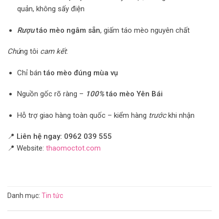
quản, không sấy điện
Rượu
táo mèo ngâm sẵn
, giấm táo mèo nguyên chất
Chú
ng tôi
cam kết
:
Chỉ bán
táo mèo đúng mùa vụ
Nguồn gốc rõ ràng –
100%
táo mèo Yên Bái
Hỗ trợ giao hàng toàn quốc – kiểm hàng
trước
khi nhận
📍
Liên hệ ngay: 0962 039 555
📍 Website:
thaomoctot.com
Danh mục:
Tin tức