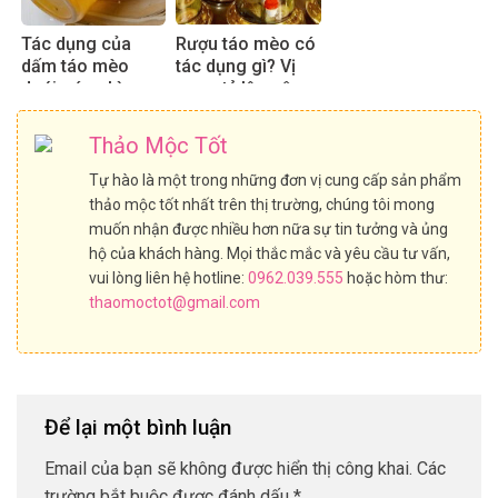
Tác dụng của
Rượu táo mèo có
dấm táo mèo
tác dụng gì? Vị
dưới góc nhìn
rượu, tỷ lệ ngâm
chuyên gia
chuẩn 2025
Thảo Mộc Tốt
Tự hào là một trong những đơn vị cung cấp sản phẩm
thảo mộc tốt nhất trên thị trường, chúng tôi mong
muốn nhận được nhiều hơn nữa sự tin tưởng và ủng
hộ của khách hàng. Mọi thắc mắc và yêu cầu tư vấn,
vui lòng liên hệ hotline:
0962.039.555
hoặc hòm thư:
thaomoctot@gmail.com
Để lại một bình luận
Email của bạn sẽ không được hiển thị công khai.
Các
trường bắt buộc được đánh dấu
*