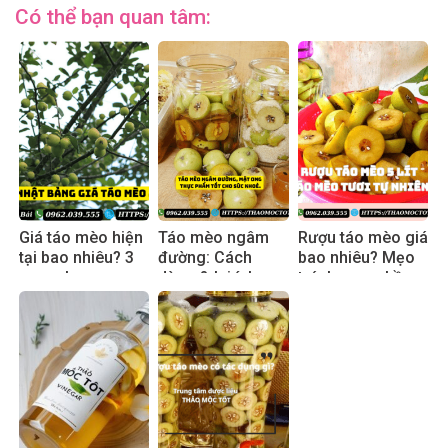
Có thể bạn quan tâm:
Giá táo mèo hiện
Táo mèo ngâm
Rượu táo mèo giá
tại bao nhiêu? 3
đường: Cách
bao nhiêu? Mẹo
mẹo chọn mua
dùng & lợi ích
tránh mua nhầm
an toàn
thực tế 2025
hàng pha