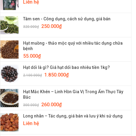
Liên hệ
Tâm sen - Công dụng, cách sử dụng, giá bán
250.000
₫
320.000
₫
Hạt muồng - thảo mộc quý với nhiều tác dụng chữa
bệnh
55.000
₫
Hạt dổi là gì? Giá hạt dổi bao nhiêu tiền 1kg?
1.850.000
₫
2.100.000
₫
Hạt Mắc Khén – Linh Hồn Gia Vị Trong Ẩm Thực Tây
Bắc
260.000
₫
300.000
₫
Long nhãn – Tác dụng, giá bán và lưu ý khi sử dụng
Liên hệ