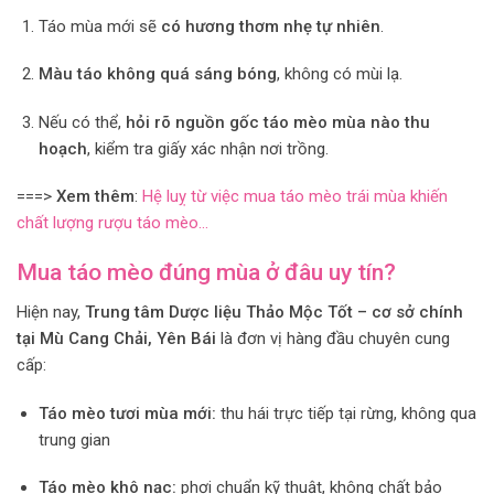
Táo mùa mới sẽ
có hương thơm nhẹ tự nhiên
.
Màu táo không quá sáng bóng
, không có mùi lạ.
Nếu có thể,
hỏi rõ nguồn gốc táo mèo mùa nào thu
hoạch
, kiểm tra giấy xác nhận nơi trồng.
===>
Xem thêm
:
Hệ luỵ từ việc mua táo mèo trái mùa khiến
chất lượng rượu táo mèo…
Mua táo mèo đúng mùa ở đâu uy tín?
Hiện nay,
Trung tâm Dược liệu Thảo Mộc Tốt – cơ sở chính
tại Mù Cang Chải, Yên Bái
là đơn vị hàng đầu chuyên cung
cấp:
Táo mèo tươi mùa mới:
thu hái trực tiếp tại rừng, không qua
trung gian
Táo mèo khô nạc:
phơi chuẩn kỹ thuật, không chất bảo