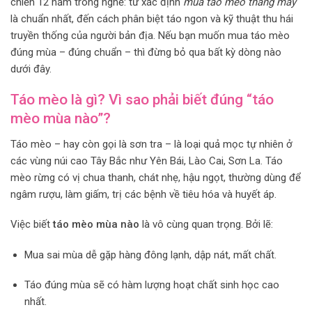
chiến 12 năm trong nghề: từ xác định
mùa táo mèo tháng mấy
là chuẩn nhất, đến cách phân biệt táo ngon và kỹ thuật thu hái
truyền thống của người bản địa. Nếu bạn muốn mua táo mèo
đúng mùa – đúng chuẩn – thì đừng bỏ qua bất kỳ dòng nào
dưới đây.
Táo mèo là gì? Vì sao phải biết đúng “táo
mèo mùa nào”?
Táo mèo – hay còn gọi là sơn tra – là loại quả mọc tự nhiên ở
các vùng núi cao Tây Bắc như Yên Bái, Lào Cai, Sơn La. Táo
mèo rừng có vị chua thanh, chát nhẹ, hậu ngọt, thường dùng để
ngâm rượu, làm giấm, trị các bệnh về tiêu hóa và huyết áp.
Việc biết
táo mèo mùa nào
là vô cùng quan trọng. Bởi lẽ:
Mua sai mùa dễ gặp hàng đông lạnh, dập nát, mất chất.
Táo đúng mùa sẽ có hàm lượng hoạt chất sinh học cao
nhất.