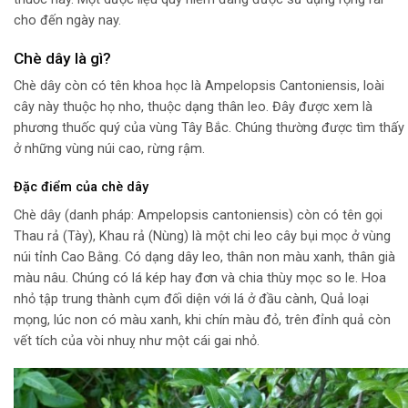
cho đến ngày nay.
Chè dây là gì?
Chè dây còn có tên khoa học là Ampelopsis Cantoniensis, loài
cây này thuộc họ nho, thuộc dạng thân leo. Đây được xem là
phương thuốc quý của vùng Tây Bắc. Chúng thường được tìm thấy
ở những vùng núi cao, rừng rậm.
Đặc điểm của chè dây
Chè dây (danh pháp: Ampelopsis cantoniensis) còn có tên gọi
Thau rả (Tày), Khau rả (Nùng) là một chi leo cây bụi mọc ở vùng
núi tỉnh Cao Bằng. Có dạng dây leo, thân non màu xanh, thân già
màu nâu. Chúng có lá kép hay đơn và chia thùy mọc so le. Hoa
nhỏ tập trung thành cụm đối diện với lá ở đầu cành, Quả loại
mọng, lúc non có màu xanh, khi chín màu đỏ, trên đỉnh quả còn
vết tích của vòi nhuỵ như một cái gai nhỏ.