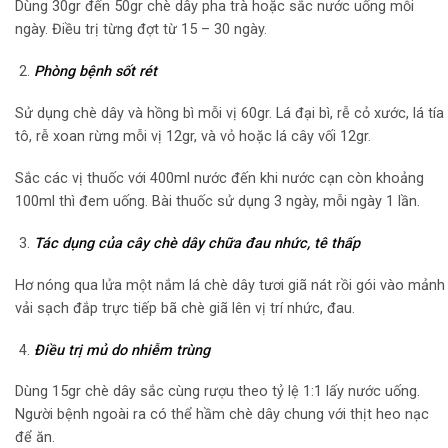
Dùng 30gr đến 50gr chè dây pha trà hoặc sắc nước uống mỗi
ngày. Điều trị từng đợt từ 15 – 30 ngày.
Phòng bệnh sốt rét
Sử dụng chè dây và hồng bì mỗi vị 60gr. Lá đại bì, rễ cỏ xước, lá tía
tô, rễ xoan rừng mỗi vị 12gr, và vỏ hoặc lá cây vối 12gr.
Sắc các vị thuốc với 400ml nước đến khi nước cạn còn khoảng
100ml thì đem uống. Bài thuốc sử dụng 3 ngày, mỗi ngày 1 lần.
Tác dụng của cây chè dây chữa đau nhức, tê thấp
Hơ nóng qua lửa một nắm lá chè dây tươi giã nát rồi gói vào mảnh
vải sạch đắp trực tiếp bã chè giã lên vị trí nhức, đau.
Điều trị mủ do nhiễm trùng
Dùng 15gr chè dây sắc cùng rượu theo tỷ lệ 1:1 lấy nước uống.
Người bệnh ngoài ra có thể hầm chè dây chung với thịt heo nạc
để ăn.