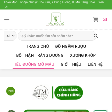
Skip
Thảo Mộc Tốt địa chỉ tại: Chợ Kim, X.Púng Luông, H. Mù Cang Chải, T.Yên
Bái
to
content
TRANG CHỦ
ĐỒ NGÂM RƯỢU
BỔ THẬN TRÁNG DƯƠNG
XƯƠNG KHỚP
TIỂU ĐƯỜNG MỠ MÁU
GIỚI THIỆU
LIÊN HỆ
-20%