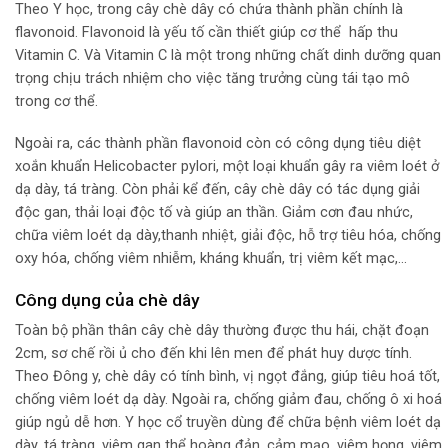
Theo Y học, trong cây chè dây có chứa thành phần chính là
flavonoid. Flavonoid là yếu tố cần thiết giúp cơ thể hấp thu
Vitamin C. Và Vitamin C là một trong những chất dinh dưỡng quan
trọng chịu trách nhiệm cho việc tăng trưởng cùng tái tạo mô
trong cơ thể.
Ngoài ra, các thành phần flavonoid còn có công dụng tiêu diệt
xoắn khuẩn Helicobacter pylori, một loại khuẩn gây ra viêm loét ở
dạ dày, tá tràng. Còn phải kể đến, cây chè dây có tác dụng giải
độc gan, thải loại độc tố và giúp an thần. Giảm cơn đau nhức,
chữa viêm loét dạ dày,thanh nhiệt, giải độc, hỗ trợ tiêu hóa, chống
oxy hóa, chống viêm nhiễm, kháng khuẩn, trị viêm kết mạc,…
Công dụng của chè dây
Toàn bộ phần thân cây chè dây thường được thu hái, chặt đoạn
2cm, sơ chế rồi ủ cho đến khi lên men để phát huy dược tính.
Theo Đông y, chè dây có tính bình, vị ngọt đắng, giúp tiêu hoá tốt,
chống viêm loét dạ dày. Ngoài ra, chống giảm đau, chống ô xi hoá
giúp ngủ dễ hơn. Y học cổ truyền dùng để chữa bệnh viêm loét dạ
dày, tá tràng, viêm gan thể hoàng đản, cảm mạo, viêm họng, viêm