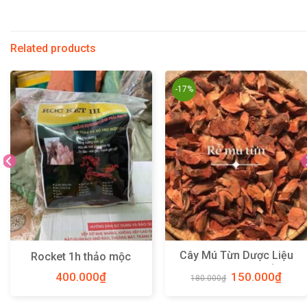
Related products
-17%
Cây Mú Từn Dược Liệu
Rocket 1h thảo mộc
Qúy Rừng Tây Bắc
400.000
₫
150.000
₫
180.000
₫