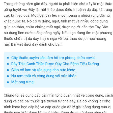
Trong những năm gần đây, người ta phát hiện
chè dây
là một thức
uống tuyệt vời. Đây là một thảo dược điều trị bệnh dạ dày, tá tràng
cực kỳ hiệu quả. Một loại cây leo mọc hoang ở nhiều vùng đồi núi
khắp nước ta. Nó có vị đắng, ngọt, tính mát và nhiều công dụng
giúp an thần, chữa chứng mất ngủ, được người dân tộc Tây Bắc
sử dụng làm nước uống hàng ngày. Nếu bạn đang tìm một phương
thuốc chữa trị dạ dày, hay e ngại về loại thảo dược mọc hoang
này. Bài viêt dưới đây dành cho bạn.
Cây thuốc xuyên liên tâm hỗ trợ phòng chữa covid
Dây Thìa Canh Thần Dược Qúy Cho Bệnh Tiểu Đường
Giảo cổ lam và tác dụng cho sức khỏe
Nụ tam thất và công dụng với sức khỏe
Mật ong rừng
Chúng tôi sẽ cung cấp cái nhìn tổng quan nhất về công dụng, cách
dùng và các bài thuốc gia truyền từ chè dây. Đã có không ít công
trình khoa học cấp bộ và cấp quốc gia đã lý giải công dụng của vị
thuốc này. Một dược liệu quý hiếm đang được sử dụng rộng rãi