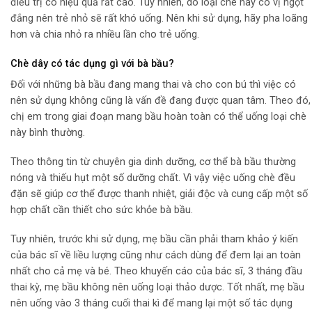
điều trị có hiệu quả rất cao. Tuy nhiên, do loại chè này có vị ngọt
đắng nên trẻ nhỏ sẽ rất khó uống. Nên khi sử dụng, hãy pha loãng
hơn và chia nhỏ ra nhiều lần cho trẻ uống.
Chè dây có tác dụng gì với bà bầu?
Đối với những bà bầu đang mang thai và cho con bú thì việc có
nên sử dụng không cũng là vấn đề đang được quan tâm. Theo đó,
chị em trong giai đoạn mang bầu hoàn toàn có thể uống loại chè
này bình thường.
Theo thông tin từ chuyên gia dinh dưỡng, cơ thể bà bầu thường
nóng và thiếu hụt một số dưỡng chất. Vì vậy việc uống chè đều
đặn sẽ giúp cơ thể được thanh nhiệt, giải độc và cung cấp một số
hợp chất cần thiết cho sức khỏe bà bầu.
Tuy nhiên, trước khi sử dụng, mẹ bầu cần phải tham khảo ý kiến
của bác sĩ về liều lượng cũng như cách dùng để đem lại an toàn
nhất cho cả mẹ và bé. Theo khuyến cáo của bác sĩ, 3 tháng đầu
thai kỳ, mẹ bầu không nên uống loại thảo dược. Tốt nhất, mẹ bầu
nên uống vào 3 tháng cuối thai kì để mang lại một số tác dụng