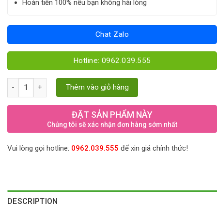
Hoàn tiền 100% nếu bạn không hài lòng
Chat Zalo
Hotline: 0962.039.555
Chè Dây Cao Bằng Cứu Cánh Nỗi Lo Dạ Dày quantity
Thêm vào giỏ hàng
ĐẶT SẢN PHẨM NÀY
Chúng tôi sẽ xác nhận đơn hàng sớm nhất
Vui lòng gọi hotline:
0962.039.555
để xin giá chính thức!
DESCRIPTION