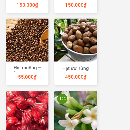
tác dụng cho
dụng cho xanh
150.000
₫
150.000
₫
sức khỏe
tóc, đẹp da
Hạt muồng –
Hạt ươi rừng
thảo mộc quý với
55.000
₫
450.000
₫
nhiều tác dụng
chữa bệnh
-19%