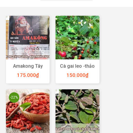
Amakong Tây
Cà gai leo -thảo
Nguyên – Bài
mộc cho người
175.000
₫
150.000
₫
thuốc từ vua voi
bệnh gan
-22%