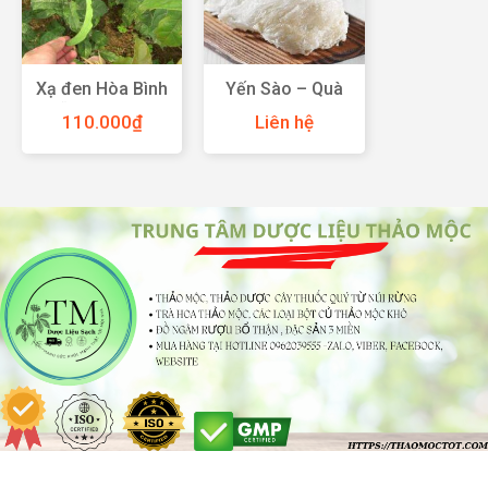
Xạ đen Hòa Bình
Yến Sào – Quà
hỗ trợ điều trị
Tặng Dinh
110.000
₫
Liên hệ
ung thư gan
Dưỡng Từ Thiên
Nhiên