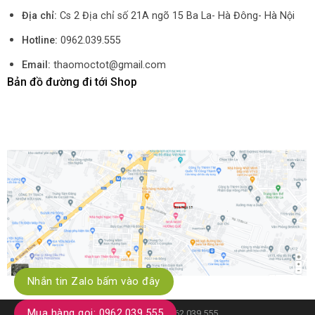
Địa chỉ:
Cs 2 Địa chỉ số 21A ngõ 15 Ba La- Hà Đông- Hà Nội
Hotline:
0962.039.555
Email:
thaomoctot@gmail.com
Bản đồ đường đi tới Shop
Nhắn tin Zalo bấm vào đây
Mua hàng gọi: 0962.039.555
Hotline kỹ thuật: 0962.039.555