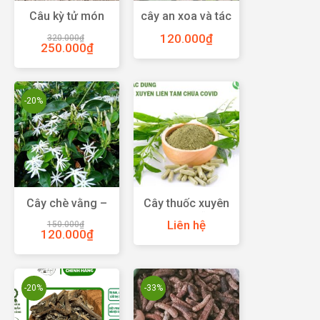
Câu kỳ tử món
cây an xoa và tác
quà quý cho sức
dụng tuyệt vời
120.000
₫
320.000
₫
khỏe
cho bệnh gan
250.000
₫
-20%
Cây chè vằng –
Cây thuốc xuyên
Công dụng, cách
liên tâm hỗ trợ
Liên hệ
150.000
₫
sử dụng, giá chè
phòng chữa
120.000
₫
vằng
covid
-20%
-33%