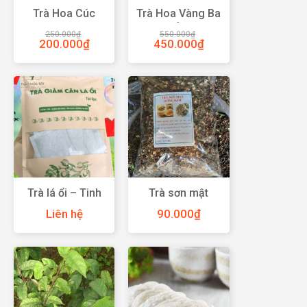
Trà Hoa Cúc
Trà Hoa Vàng Ba
Đường Phèn Mật
Chẽ Quảng Ninh
250.000
₫
550.000
₫
Ong
200.000
₫
450.000
₫
Trà lá ổi – Tinh
Trà sơn mật
hoa thảo mộc tự
hồng sâm Sapa
Liên hệ
90.000
₫
nhiên và lợi ích
tốt cho sức khỏe