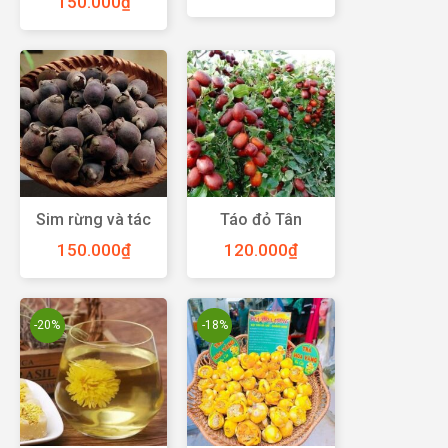
150.000
₫
trong “thần dược
phái mạnh”
Sim rừng và tác
Táo đỏ Tân
dụng quý cho
Cương
150.000
₫
120.000
₫
con người
-20%
-18%