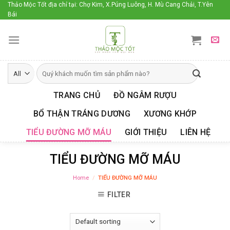
Skip
Thảo Mộc Tốt địa chỉ tại: Chợ Kim, X.Púng Luông, H. Mù Cang Chải, T.Yên
Bái
to
content
TRANG CHỦ
ĐỒ NGÂM RƯỢU
BỔ THẬN TRÁNG DƯƠNG
XƯƠNG KHỚP
TIỂU ĐƯỜNG MỠ MÁU
GIỚI THIỆU
LIÊN HỆ
TIỂU ĐƯỜNG MỠ MÁU
Home
/
TIỂU ĐƯỜNG MỠ MÁU
FILTER