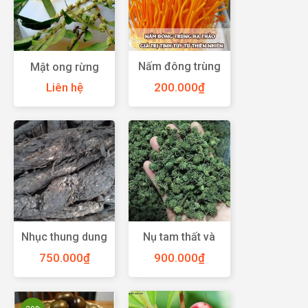
Nấm đông trùng
Mật ong rừng
hạ thảo – Giá trị
Liên hệ
200.000
₫
tinh túy từ thiên
nhiên
Nhục thung dung
Nụ tam thất và
Mông Cổ
công dụng với
750.000
₫
900.000
₫
sức khỏe