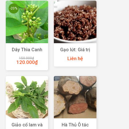
-20%
Dây Thìa Canh
Gạo lứt: Giá trị
Thần Dược Qúy
dinh dưỡng và
Liên hệ
150.000
₫
Cho Bệnh Tiểu
những lợi ích cho
120.000
₫
Đường
sức khỏe
Giảo cổ lam và
Hà Thủ Ô tác