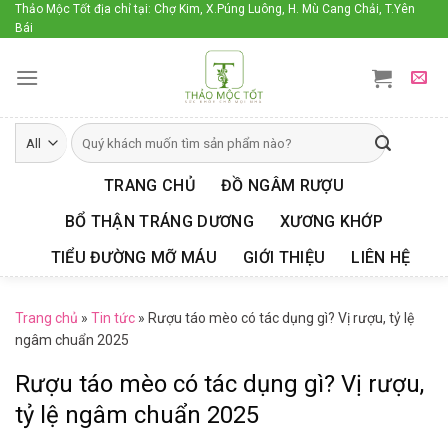
Skip
Thảo Mộc Tốt địa chỉ tại: Chợ Kim, X.Púng Luông, H. Mù Cang Chải, T.Yên
Bái
to
content
TRANG CHỦ
ĐỒ NGÂM RƯỢU
BỔ THẬN TRÁNG DƯƠNG
XƯƠNG KHỚP
TIỂU ĐƯỜNG MỠ MÁU
GIỚI THIỆU
LIÊN HỆ
Trang chủ
»
Tin tức
»
Rượu táo mèo có tác dụng gì? Vị rượu, tỷ lệ
ngâm chuẩn 2025
Rượu táo mèo có tác dụng gì? Vị rượu,
tỷ lệ ngâm chuẩn 2025