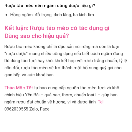
Rượu táo mèo nên ngâm cùng dược liệu gì?
Hồng ngâm, đỗ trọng, đinh lăng, ba kích tím.
Kết luận: Rượu táo mèo có tác dụng gì –
Dùng sao cho hiệu quả?
Rượu táo mèo không chỉ là đặc sản núi rừng mà còn là loại
“rượu dược” mang nhiều công dụng nếu biết cách ngâm đúng.
Dù dùng táo tươi hay khô, khi kết hợp với rượu trắng chuẩn, tỷ lệ
cân đối, rượu táo mèo sẽ trở thành một bổ sung quý giá cho
gian bếp và sức khoẻ bạn.
Thảo Mộc Tốt
tự hào cung cấp nguồn táo mèo tươi và khô
chính hiệu Yên Bái – quả nạc, thơm, chuẩn loại I – giúp bạn
ngâm rượu đạt chuẩn về hương, vị và dược tính.
Tel
0962039555 Zalo, Face