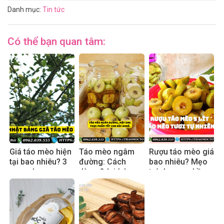
Danh mục:
Tin tức
Có thể bạn quan tâm:
Giá táo mèo hiện
Táo mèo ngâm
Rượu táo mèo giá
tại bao nhiêu? 3
đường: Cách
bao nhiêu? Mẹo
mẹo chọn mua
dùng & lợi ích
tránh mua nhầm
an toàn
thực tế 2025
hàng pha