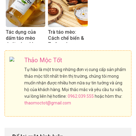
Tác dụng của
Trà táo mèo:
dấm táo mèo
Cách chế biến &
dưới góc nhìn
7 công dụng
chuyên gia
khiến bạn bất
ngờ!
Thảo Mộc Tốt
Tự hào là một trong những đơn vị cung cấp sản phẩm
thảo mộc tốt nhất trên thị trường, chúng tôi mong
muốn nhận được nhiều hơn nữa sự tin tưởng và ủng
hộ của khách hàng. Mọi thắc mắc và yêu cầu tư vấn,
vui lòng liên hệ hotline:
0962.039.555
hoặc hòm thư:
thaomoctot@gmail.com