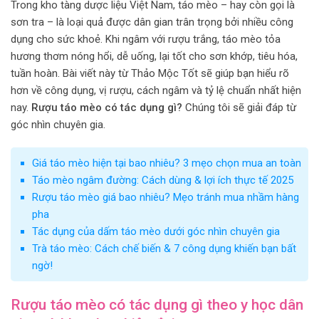
Trong kho tàng dược liệu Việt Nam, táo mèo – hay còn gọi là
sơn tra – là loại quả được dân gian trân trọng bởi nhiều công
dụng cho sức khoẻ. Khi ngâm với rượu trắng, táo mèo tỏa
hương thơm nóng hổi, dễ uống, lại tốt cho sơn khớp, tiêu hóa,
tuần hoàn. Bài viết này từ Thảo Mộc Tốt sẽ giúp bạn hiểu rõ
hơn về công dụng, vị rượu, cách ngâm và tỷ lệ chuẩn nhất hiện
nay.
Rượu táo mèo có tác dụng gì?
Chúng tôi sẽ giải đáp từ
góc nhìn chuyên gia.
Giá táo mèo hiện tại bao nhiêu? 3 mẹo chọn mua an toàn
Táo mèo ngâm đường: Cách dùng & lợi ích thực tế 2025
Rượu táo mèo giá bao nhiêu? Mẹo tránh mua nhầm hàng
pha
Tác dụng của dấm táo mèo dưới góc nhìn chuyên gia
Trà táo mèo: Cách chế biến & 7 công dụng khiến bạn bất
ngờ!
Rượu táo mèo có tác dụng gì theo y học dân