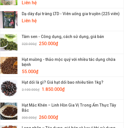
Liên hệ
Dạ dày đại tràng LTD - Viên uống gia truyền (225 viên)
Liên hệ
Tâm sen - Công dụng, cách sử dụng, giá bán
250.000
₫
320.000
₫
Hạt muồng - thảo mộc quý với nhiều tác dụng chữa
bệnh
55.000
₫
Hạt dổi là gì? Giá hạt dổi bao nhiêu tiền 1kg?
1.850.000
₫
2.100.000
₫
Hạt Mắc Khén – Linh Hồn Gia Vị Trong Ẩm Thực Tây
Bắc
260.000
₫
300.000
₫
Long nhãn – Tác dụng, giá bán và lưu ý khi sử dụng