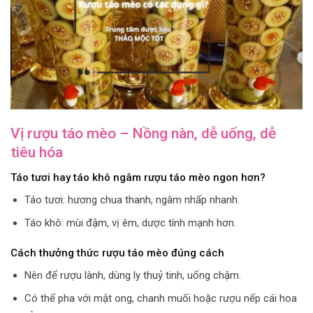
Vị rượu táo mèo – Nồng nàn, dễ uống, dễ
tiêu hóa
Táo tươi hay táo khô ngâm rượu táo mèo ngon hơn?
Táo tươi: hương chua thanh, ngâm nhấp nhanh.
Táo khô: mùi đậm, vị êm, dược tính mạnh hơn.
Cách thưởng thức rượu táo mèo đúng cách
Nên để rượu lành, dùng ly thuỷ tinh, uống chậm.
Có thể pha với mật ong, chanh muối hoặc rượu nếp cái hoa