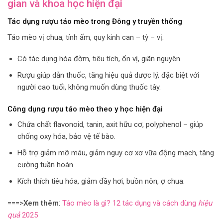
gian và khoa học hiện đại
Tác dụng rượu táo mèo trong Đông y truyền thống
Táo mèo vị chua, tính ấm, quy kinh can – tỳ – vị.
Có tác dụng hóa đờm, tiêu tích, ổn vị, giãn nguyên.
Rượu giúp dẫn thuốc, tăng hiệu quả dược lý, đặc biệt với
người cao tuổi, không muốn dùng thuốc tây.
Công dụng rượu táo mèo theo y học hiện đại
Chứa chất flavonoid, tanin, axit hữu cơ, polyphenol – giúp
chống oxy hóa, bảo vệ tế bào.
Hỗ trợ giảm mỡ máu, giảm nguy cơ xơ vữa động mạch, tăng
cường tuần hoàn.
Kích thích tiêu hóa, giảm đầy hơi, buồn nôn, ợ chua.
===>
Xem thêm
:
Táo mèo là gì? 12 tác dụng và cách dùng
hiệu
quả
2025