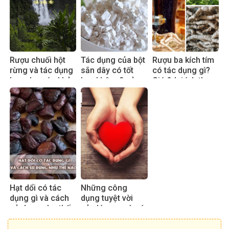
Rượu chuối hột
Tác dụng của bột
Rượu ba kích tím
rừng và tác dụng
sắn dây có tốt
có tác dụng gì?
hay cho sức khỏe
hay không? sử
Giá & lợi ích thực
dụng đúng cách
tế 2025
hiệu quả
Hạt dổi có tác
Những công
dụng gì và cách
dụng tuyệt vời
sử dụng như thế
của lá sen mà có
nào?
thể bạn chưa biết