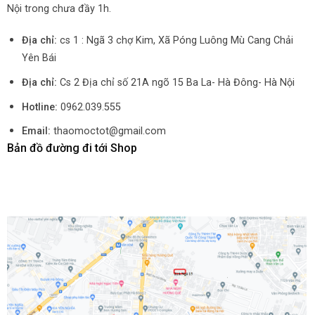
Nội trong chưa đầy 1h.
Địa chỉ:
cs 1 : Ngã 3 chợ Kim, Xã Póng Luông Mù Cang Chải
Yên Bái
Địa chỉ:
Cs 2 Địa chỉ số 21A ngõ 15 Ba La- Hà Đông- Hà Nội
Hotline:
0962.039.555
Email:
thaomoctot@gmail.com
Bản đồ đường đi tới Shop