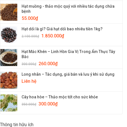
Hạt muồng - thảo mộc quý với nhiều tác dụng chữa
bệnh
55.000
₫
Hạt dổi là gì? Giá hạt dổi bao nhiêu tiền 1kg?
1.850.000
₫
2.100.000
₫
Hạt Mắc Khén – Linh Hồn Gia Vị Trong Ẩm Thực Tây
Bắc
260.000
₫
300.000
₫
Long nhãn – Tác dụng, giá bán và lưu ý khi sử dụng
Liên hệ
Cây hoa hòe – Thảo mộc tốt cho sức khỏe
300.000
₫
350.000
₫
Thông tin hữu ích