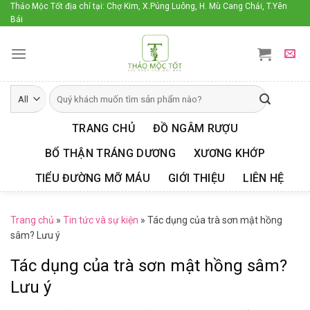
Skip
Thảo Mộc Tốt địa chỉ tại: Chợ Kim, X.Púng Luông, H. Mù Cang Chải, T.Yên
Bái
to
content
TRANG CHỦ
ĐỒ NGÂM RƯỢU
BỔ THẬN TRÁNG DƯƠNG
XƯƠNG KHỚP
TIỂU ĐƯỜNG MỠ MÁU
GIỚI THIỆU
LIÊN HỆ
Trang chủ
»
Tin tức và sự kiện
»
Tác dụng của trà sơn mật hồng
sâm? Lưu ý
Tác dụng của trà sơn mật hồng sâm?
Lưu ý