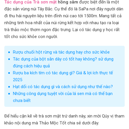
Tác dụng của Trà sơn mật
hồng sâm
được biệt đến là một
đặc sản vùng núi Tây Bắc. Cụ thể đó là SaPa nơi đây người dân
đi thu hái nguyên liệu trên đỉnh núi cao tới 1500m. Mang tất cả
những tinh hoa nhất của núi rừng kết hợp với nhau tạo ra loại
trà thảo mộc thơm ngon đặc trưng. Lại có tác dụng y học rất
tốt cho sức khỏe con người.
Rượu chuối hột rừng và tác dụng hay cho sức khỏe
Tác dụng của bột sắn dây có tốt hay không? sử dụng
đúng cách hiệu quả
Rượu ba kích tím có tác dụng gì? Giá & lợi ích thực tế
2025
Hạt dổi có tác dụng gì và cách sử dụng như thế nào?
Những công dụng tuyệt vời của lá sen mà có thể bạn
chưa biết
Để hiểu cặn kẽ về trà sơn mật trứ danh này, xin mời Qúy vị tham
khảo nội dung mà Thảo Mộc Tốt chia sẻ dưới đây.