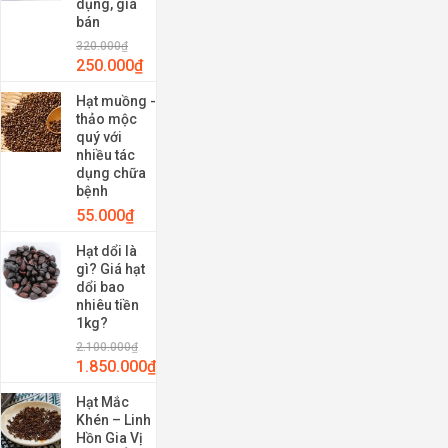
dụng, giá
bán
320.000
₫
250.000
₫
Hạt muồng -
thảo mộc
quý với
nhiều tác
dụng chữa
bệnh
55.000
₫
Hạt dổi là
gì? Giá hạt
dổi bao
nhiêu tiền
1kg?
2.100.000
₫
1.850.000
₫
Hạt Mắc
Khén – Linh
Hồn Gia Vị