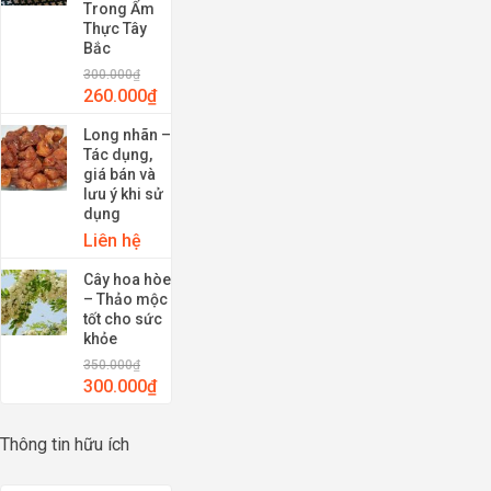
Trong Ẩm
Thực Tây
Bắc
300.000
₫
260.000
₫
Long nhãn –
Tác dụng,
giá bán và
lưu ý khi sử
dụng
Liên hệ
Cây hoa hòe
– Thảo mộc
tốt cho sức
khỏe
350.000
₫
300.000
₫
Thông tin hữu ích