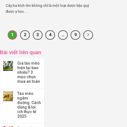
Cây ba kích tím không chỉ là một loại dược liệu quý
được y học ...
1
2
3
4
…
9
Bài viết liên quan
Giá táo mèo
hiện tại bao
nhiêu? 3
mẹo chọn
mua an toàn
Táo mèo
ngâm
đường: Cách
dùng & lợi
ích thực tế
2025