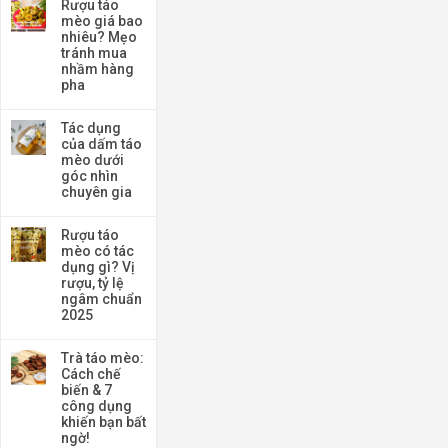
Rượu táo
mèo giá bao
nhiêu? Mẹo
tránh mua
nhầm hàng
pha
Tác dụng
của dấm táo
mèo dưới
góc nhìn
chuyên gia
Rượu táo
mèo có tác
dụng gì? Vị
rượu, tỷ lệ
ngâm chuẩn
2025
Trà táo mèo:
Cách chế
biến & 7
công dụng
khiến bạn bất
ngờ!