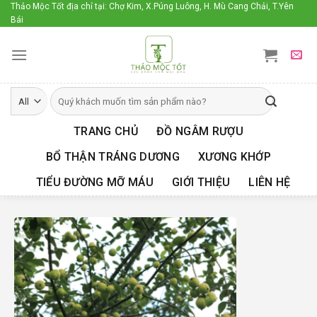
Skip
Thảo Mộc Tốt địa chỉ tại: Chợ Kim, X.Púng Luông, H. Mù Cang Chải, T.Yên
Bái
to
content
TRANG CHỦ
ĐỒ NGÂM RƯỢU
BỔ THẬN TRÁNG DƯƠNG
XƯƠNG KHỚP
TIỂU ĐƯỜNG MỠ MÁU
GIỚI THIỆU
LIÊN HỆ