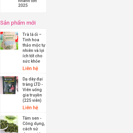
nhanh lớn
2025
Sản phẩm mới
Trà lá ổi –
Tinh hoa
thảo mộc tự
nhiên và lợi
ích tốt cho
sức khỏe
Liên hệ
Dạ dày đại
tràng LTD -
Viên uống
gia truyền
(225 viên)
Liên hệ
Tâm sen -
Công dụng,
cách sử