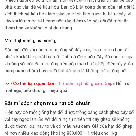
Nhiều người có sở thích ăn món tiết canh nhưng lại e ngại sẽ gặp
phải các vấn đề về tiêu hóa. Bạn có biết
công dụng của hạt dổi
là
kích thích hệ tiêu hóa làm việc và tránh tình trạng bị tiêu chảy. Vì
vậy khi làm món tiết canh nên rắc thêm vào bột dổi để món ăn
thơm hơn và không lo bị đau bụng.
Món thịt nướng, cá nướng
Đặc biệt đối với các món nướng sẽ dậy mùi, thơm ngon hơn rất
nhiều khi kết hợp bột hạt dổi. Thịt cá đem ướp đầy đủ các loại gia
vị cùng với bột. Đem nướng trên bếp than hoặc bếp điện tùy ý. Ăn
cùng nước chấm hay muối hạt dổi quả là không thể cưỡng nổ!
>>> Có thể bạn quan tâm:
Trà sơn mật hồng sâm Sapa
Hỗ Trợ
mất ngủ, tiểu đường,…hiệu quả
Bật mí cách chọn mua hạt dổi chuẩn
Hiện nay có một giống hạt dổi được trồng bằng cách ghép cây dổi
với cây ngọc lan. So với dổi rừng tự nhiên thì cây ghép sẽ không
được thơm, loại này to và có màu nâu cam. Giá của hạt dổi ghép
rẻ hơn nhiều, dao động khoảng 800.000 – 1 triệu cho 1kg.