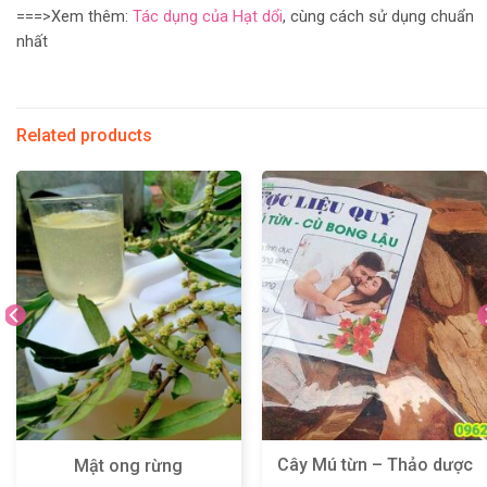
===>Xem thêm:
Tác dụng của Hạt dổi
, cùng cách sử dụng chuẩn
nhất
Related products
Cây Mú từn – Thảo dược
Mật ong rừng
tự nhiên, lành tính – Bí