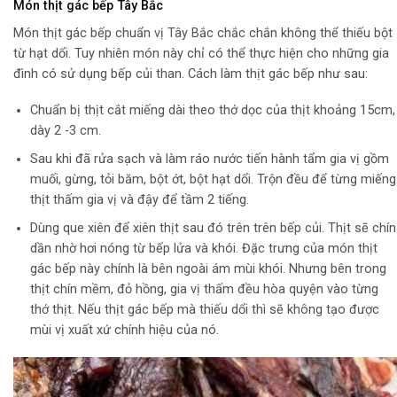
Món thịt gác bếp Tây Bắc
Món thịt gác bếp chuẩn vị Tây Bắc chắc chắn không thể thiếu bột
từ hạt dổi. Tuy nhiên món này chỉ có thể thực hiện cho những gia
đình có sử dụng bếp củi than. Cách làm thịt gác bếp như sau:
Chuẩn bị thịt cắt miếng dài theo thớ dọc của thịt khoảng 15cm,
dày 2 -3 cm.
Sau khi đã rửa sạch và làm ráo nước tiến hành tẩm gia vị gồm
muối, gừng, tỏi băm, bột ớt, bột hạt dổi. Trộn đều để từng miếng
thịt thấm gia vị và đậy để tầm 2 tiếng.
Dùng que xiên để xiên thịt sau đó trên trên bếp củi. Thịt sẽ chín
dần nhờ hơi nóng từ bếp lửa và khói. Đặc trưng của món thịt
gác bếp này chính là bên ngoài ám mùi khói. Nhưng bên trong
thịt chín mềm, đỏ hồng, gia vị thấm đều hòa quyện vào từng
thớ thịt. Nếu thịt gác bếp mà thiếu dổi thì sẽ không tạo được
mùi vị xuất xứ chính hiệu của nó.