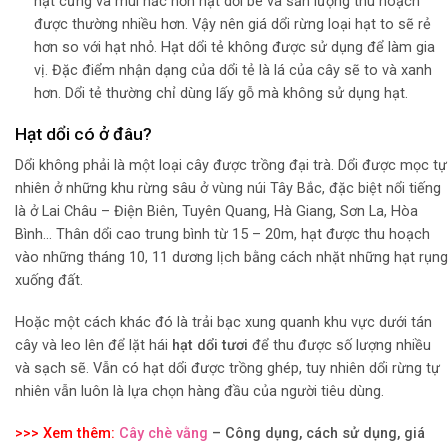
hạt cứng và mùi hắc hơn hạt dổi bé và sản lượng thu hoạch
được thường nhiều hơn. Vậy nên giá dổi rừng loại hạt to sẽ rẻ
hơn so với hạt nhỏ. Hạt dổi tẻ không được sử dụng để làm gia
vị. Đặc điểm nhận dạng của dổi tẻ là lá của cây sẽ to và xanh
hơn. Dổi tẻ thường chỉ dùng lấy gỗ mà không sử dụng hạt.
Hạt dổi có ở đâu?
Dổi không phải là một loại cây được trồng đại trà. Dổi được mọc tự
nhiên ở những khu rừng sâu ở vùng núi Tây Bắc, đặc biệt nổi tiếng
là ở Lai Châu – Điện Biên, Tuyên Quang, Hà Giang, Sơn La, Hòa
Bình… Thân dổi cao trung bình từ 15 – 20m, hạt được thu hoạch
vào những tháng 10, 11 dương lịch bằng cách nhặt những hạt rụng
xuống đất.
Hoặc một cách khác đó là trải bạc xung quanh khu vực dưới tán
cây và leo lên để lặt hái
hạt dổi tươi
để thu được số lượng nhiều
và sạch sẽ. Vẫn có hạt dổi được trồng ghép, tuy nhiên dổi rừng tự
nhiên vẫn luôn là lựa chọn hàng đầu của người tiêu dùng.
>>> Xem thêm:
Cây chè vằng
– Công dụng, cách sử dụng, giá