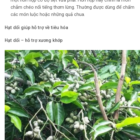
một hỗn hợp có độ sệt vừa phải. Hỗn hợp này chính là món
chẳm chéo nổi tiếng thơm lừng. Thường được dùng để chấm
các món luộc hoặc những quả chua.
Hạt dổi giúp hỗ trợ về tiêu hóa
Hạt dổi – hỗ trợ xương khớp