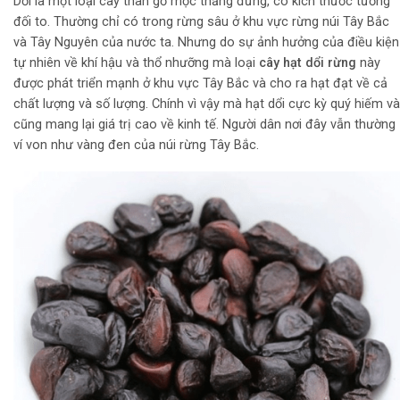
Dổi là một loại cây thân gỗ mọc thẳng đứng, có kích thước tương
đối to. Thường chỉ có trong rừng sâu ở khu vực rừng núi Tây Bắc
và Tây Nguyên của nước ta. Nhưng do sự ảnh hưởng của điều kiện
tự nhiên về khí hậu và thổ nhưỡng mà loại
cây hạt dổi rừng
này
được phát triển mạnh ở khu vực Tây Bắc và cho ra hạt đạt về cả
chất lượng và số lượng. Chính vì vậy mà hạt dổi cực kỳ quý hiếm và
cũng mang lại giá trị cao về kinh tế. Người dân nơi đây vẫn thường
ví von như vàng đen của núi rừng Tây Bắc.