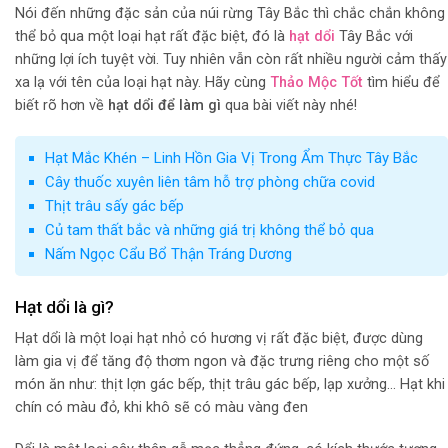
Nói đến những đặc sản của núi rừng Tây Bắc thì chắc chắn không
thể bỏ qua một loại hạt rất đặc biệt, đó là
hạt dổi
Tây Bắc với
những lợi ích tuyệt vời. Tuy nhiên vẫn còn rất nhiều người cảm thấy
xa lạ với tên của loại hạt này. Hãy cùng
Thảo Mộc Tốt
tìm hiểu để
biết rõ hơn về
hạt dổi để làm gì
qua bài viết này nhé!
Hạt Mắc Khén – Linh Hồn Gia Vị Trong Ẩm Thực Tây Bắc
Cây thuốc xuyên liên tâm hỗ trợ phòng chữa covid
Thịt trâu sấy gác bếp
Củ tam thất bắc và những giá trị không thể bỏ qua
Nấm Ngọc Cẩu Bổ Thận Tráng Dương
Hạt dổi là gì?
Hạt dổi là một loại hạt nhỏ có hương vị rất đặc biệt, được dùng
làm gia vị để tăng độ thơm ngon và đặc trưng riêng cho một số
món ăn như: thịt lợn gác bếp, thịt trâu gác bếp, lạp xưởng… Hạt khi
chín có màu đỏ, khi khô sẽ có màu vàng đen