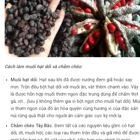
Cách làm muối hạt dổi và chẳm chéo:
Muối hạt dổi:
Hạt sau khi đã được nướng đem giã hoặc xay
mịn. Trộn đều bột hạt dổi với muối ăn, vắt thêm chanh vào. Vậy
là được hỗn hợp muối thơm ngon đặc trưng dùng để chấm thịt
gà, vịt… (lưu ý không thêm gia vị bột ngọt cho muối hạt dổi). Mùi
vị thơm ngon của đồ ăn hòa quyện cùng hương vị của đặc sản
núi rừng quả thật cho người ăn cảm giác cực kỳ mới lạ.
Chẳm chéo Tây Bắc:
Đem tất cả các nguyên liệu gồm có hạt
dổi, ớt, muối hột, các loại rau thơm trộn đều và giã nhỏ để được