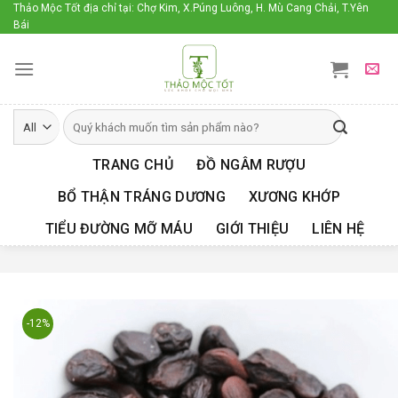
Skip
Thảo Mộc Tốt địa chỉ tại: Chợ Kim, X.Púng Luông, H. Mù Cang Chải, T.Yên
Bái
to
content
TRANG CHỦ
ĐỒ NGÂM RƯỢU
BỔ THẬN TRÁNG DƯƠNG
XƯƠNG KHỚP
TIỂU ĐƯỜNG MỠ MÁU
GIỚI THIỆU
LIÊN HỆ
-12%