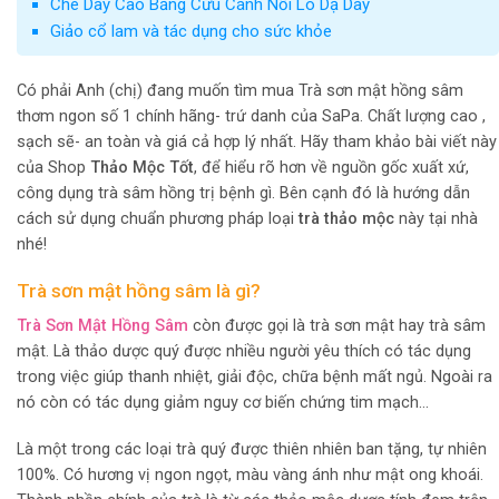
Chè Dây Cao Bằng Cứu Cánh Nỗi Lo Dạ Dày
Giảo cổ lam và tác dụng cho sức khỏe
Có phải Anh (chị) đang muốn tìm mua Trà sơn mật hồng sâm
thơm ngon số 1 chính hãng- trứ danh của SaPa. Chất lượng cao ,
sạch sẽ- an toàn và giá cả hợp lý nhất. Hãy tham khảo bài viết này
của Shop
Thảo Mộc Tốt
, để hiểu rõ hơn về nguồn gốc xuất xứ,
công dụng trà sâm hồng trị bệnh gì. Bên cạnh đó là hướng dẫn
cách sử dụng chuẩn phương pháp loại
trà thảo mộc
này tại nhà
nhé!
Trà sơn mật hồng sâm là gì?
Trà Sơn Mật Hồng Sâm
còn được gọi là trà sơn mật hay trà sâm
mật. Là thảo dược quý được nhiều người yêu thích có tác dụng
trong việc giúp thanh nhiệt, giải độc, chữa bệnh mất ngủ. Ngoài ra
nó còn có tác dụng giảm nguy cơ biến chứng tim mạch…
Là một trong các loại trà quý được thiên nhiên ban tặng, tự nhiên
100%. Có hương vị ngon ngọt, màu vàng ánh như mật ong khoái.