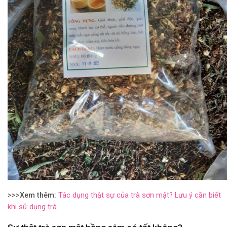
>>>
Xem thêm:
Tác dụng thật sự của trà sơn mật? Lưu ý cần biết
khi sử dụng trà