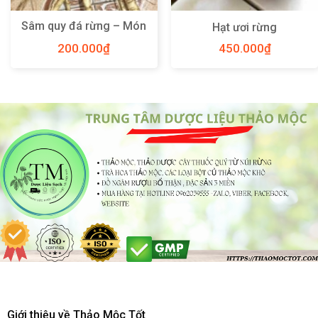
Sâm quy đá rừng – Món
Hạt ươi rừng
quà quý thiên nhiên Việt
200.000
₫
450.000
₫
Nam ban tặng
Giới thiệu về Thảo Mộc Tốt