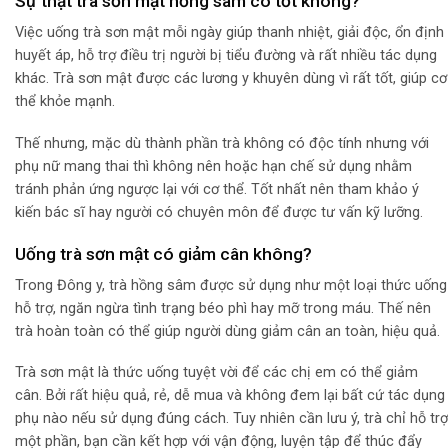
Sự thật trà sơn mật hồng sâm có tốt không?
Việc uống trà sơn mật mỗi ngày giúp thanh nhiệt, giải độc, ổn định
huyết áp, hỗ trợ điều trị người bị tiểu đường và rất nhiều tác dụng
khác. Trà sơn mật được các lương y khuyên dùng vì rất tốt, giúp cơ
thể khỏe mạnh.
Thế nhưng, mặc dù thành phần trà không có độc tính nhưng với
phụ nữ mang thai thì không nên hoặc hạn chế sử dụng nhằm
tránh phản ứng ngược lại với cơ thể. Tốt nhất nên tham khảo ý
kiến bác sĩ hay người có chuyên môn để được tư vấn kỹ lưỡng.
Uống trà sơn mật có giảm cân không?
Trong Đông y, trà hồng sâm được sử dụng như một loại thức uống
hỗ trợ, ngăn ngừa tình trạng béo phì hay mỡ trong máu. Thế nên
trà hoàn toàn có thể giúp người dùng giảm cân an toàn, hiệu quả.
Trà sơn mật là thức uống tuyệt vời để các chị em có thể giảm
cân. Bởi rất hiệu quả, rẻ, dễ mua và không đem lại bất cứ tác dụng
phụ nào nếu sử dụng đúng cách. Tuy nhiên cần lưu ý, trà chỉ hỗ trợ
một phần, bạn cần kết hợp với vận động, luyện tập để thúc đẩy