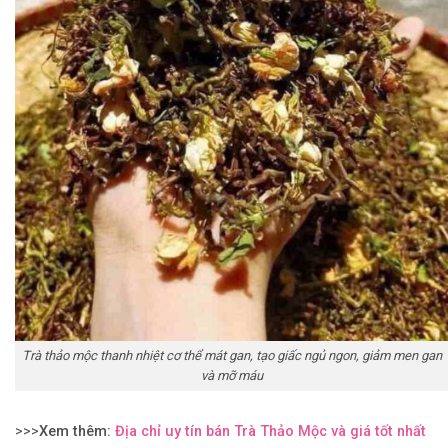
Trà thảo mộc thanh nhiệt cơ thể mát gan, tạo giấc ngủ ngon, giảm men gan
và mỡ máu
>>>
Xem thêm:
Địa chỉ uy tín bán Trà Thảo Mộc và giá tốt nhất