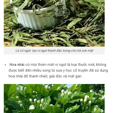
Lá cỏ ngọt- tạo vị ngọt thanh đặc trưng cho trà sơn mật
Hoa nhài
có mùi thơm mát-vị ngọt là loại thuốc mới, không
được biết đến nhiều xong từ xưa y học cổ truyền đã sử dụng
hoa nhài để thanh nhiệt, giải độc và mát gan.