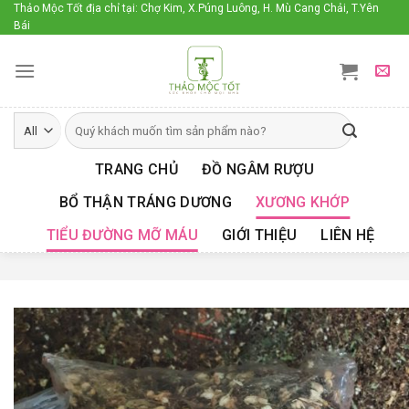
Skip
Thảo Mộc Tốt địa chỉ tại: Chợ Kim, X.Púng Luông, H. Mù Cang Chải, T.Yên
Bái
to
content
TRANG CHỦ
ĐỒ NGÂM RƯỢU
BỔ THẬN TRÁNG DƯƠNG
XƯƠNG KHỚP
TIỂU ĐƯỜNG MỠ MÁU
GIỚI THIỆU
LIÊN HỆ