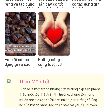
rừng và tác dụng
sắn dây có tốt
có tác dụng gì?
hay cho sức khỏe
hay không? sử
Giá & lợi ích thực
dụng đúng cách
tế 2025
hiệu quả
Hạt dổi có tác
Những công
dụng gì và cách
dụng tuyệt vời
sử dụng như thế
của lá sen mà có
nào?
thể bạn chưa biết
Thảo Mộc Tốt
Tự hào là một trong những đơn vị cung cấp sản phẩm
thảo mộc tốt nhất trên thị trường, chúng tôi mong
muốn nhận được nhiều hơn nữa sự tin tưởng và ủng
hộ của khách hàng. Mọi thắc mắc và yêu cầu tư vấn,