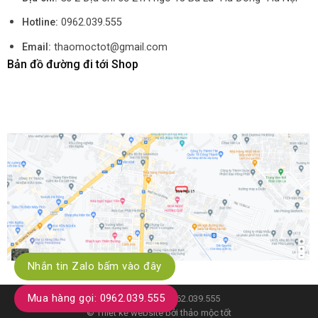
Hotline:
0962.039.555
Email:
thaomoctot@gmail.com
Bản đồ đường đi tới Shop
Nhắn tin Zalo bấm vào đây
Mua hàng gọi: 0962.039.555
Hotline kỹ thuật: 0962.039.555
© Thiết kế website bởi
thảo mộc tốt