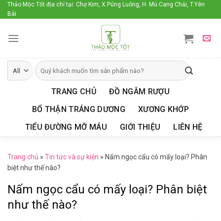
Skip
Thảo Mộc Tốt địa chỉ tại: Chợ Kim, X.Púng Luông, H. Mù Cang Chải, T.Yên
Bái
to
content
TRANG CHỦ
ĐỒ NGÂM RƯỢU
BỔ THẬN TRÁNG DƯƠNG
XƯƠNG KHỚP
TIỂU ĐƯỜNG MỠ MÁU
GIỚI THIỆU
LIÊN HỆ
Trang chủ
»
Tin tức và sự kiện
»
Nấm ngọc cẩu có mấy loại? Phân
biệt như thế nào?
Nấm ngọc cẩu có mấy loại? Phân biệt
như thế nào?