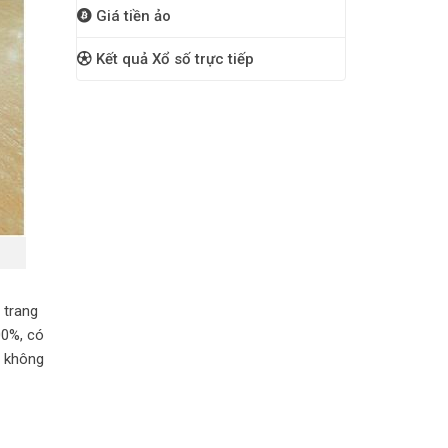
Giá tiền ảo
Kết quả Xổ số trực tiếp
 trang
00%, có
o không