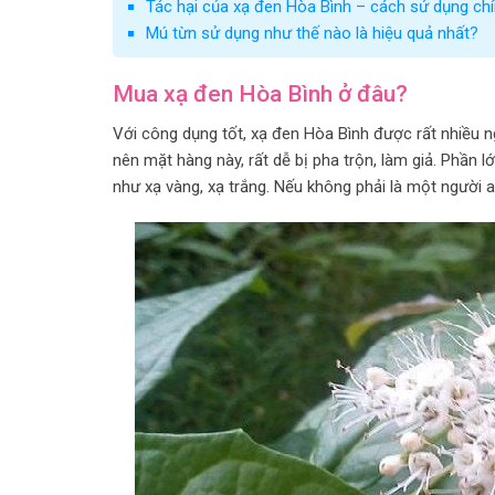
Tác hại của xạ đen Hòa Bình – cách sử dụng ch
Mú từn sử dụng như thế nào là hiệu quả nhất?
Mua xạ đen Hòa Bình ở đâu?
Với công dụng tốt, xạ đen Hòa Bình được rất nhiều n
nên mặt hàng này, rất dễ bị pha trộn, làm giả. Phần l
như xạ vàng, xạ trắng. Nếu không phải là một người am