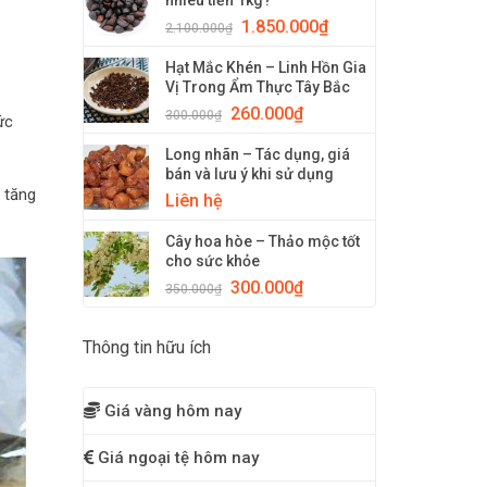
nhiêu tiền 1kg?
1.850.000
₫
2.100.000
₫
Hạt Mắc Khén – Linh Hồn Gia
Vị Trong Ẩm Thực Tây Bắc
260.000
₫
300.000
₫
ức
Long nhãn – Tác dụng, giá
bán và lưu ý khi sử dụng
 tăng
Liên hệ
Cây hoa hòe – Thảo mộc tốt
cho sức khỏe
300.000
₫
350.000
₫
Thông tin hữu ích
Giá vàng hôm nay
Giá ngoại tệ hôm nay