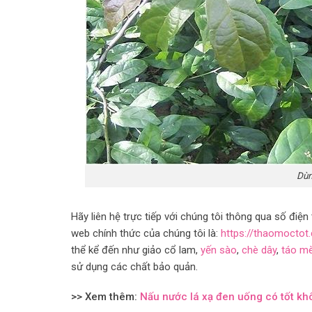
Dùn
Hãy liên hệ trực tiếp với chúng tôi thông qua số đi
web chính thức của chúng tôi là:
https://thaomoctot
thể kể đến như giảo cổ lam,
yến sào
,
chè dây
,
táo m
sử dụng các chất bảo quản.
>> Xem thêm:
Nấu nước lá xạ đen uống có tốt k