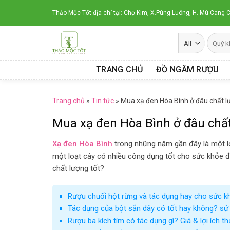
Skip
Thảo Mộc Tốt địa chỉ tại: Chợ Kim, X.Púng Luông, H. Mù Cang C
to
content
TRANG CHỦ
ĐỒ NGÂM RƯỢU
Trang chủ
»
Tin tức
»
Mua xạ đen Hòa Bình ở đâu chất 
Mua xạ đen Hòa Bình ở đâu chấ
Xạ đen Hòa Bình
trong những năm gần đây là một lo
một loạt cây có nhiều công dụng tốt cho sức khỏe 
chất lượng tốt?
Rượu chuối hột rừng và tác dụng hay cho sức k
Tác dụng của bột sắn dây có tốt hay không? sử
Rượu ba kích tím có tác dụng gì? Giá & lợi ích t