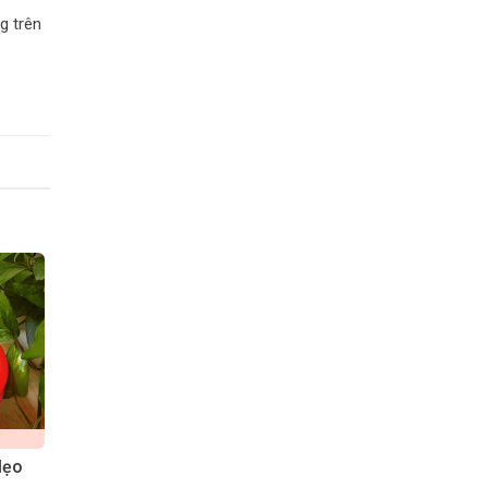
g trên
Mẹo