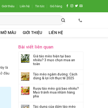
Giới thiệu
Liên hệ
Tin tức
Giỏ hàng
 MỠ MÁU
GIỚI THIỆU
LIÊN HỆ
Bài viết liên quan
Giá táo mèo hiện tại bao
nhiêu? 3 mẹo chọn mua an
toàn
ây là
 ở đâu
Táo mèo ngâm đường: Cách
dùng & lợi ích thực tế 2025
Rượu táo mèo giá bao nhiêu?
Mẹo tránh mua nhầm hàng
pha
Tác dụng của dấm táo mèo