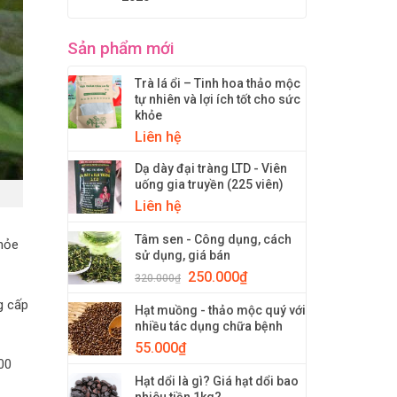
Sản phẩm mới
Trà lá ổi – Tinh hoa thảo mộc
tự nhiên và lợi ích tốt cho sức
khỏe
Liên hệ
Dạ dày đại tràng LTD - Viên
uống gia truyền (225 viên)
Liên hệ
Tâm sen - Công dụng, cách
khỏe
sử dụng, giá bán
250.000
₫
320.000
₫
g cấp
Hạt muồng - thảo mộc quý với
nhiều tác dụng chữa bệnh
55.000
₫
00
Hạt dổi là gì? Giá hạt dổi bao