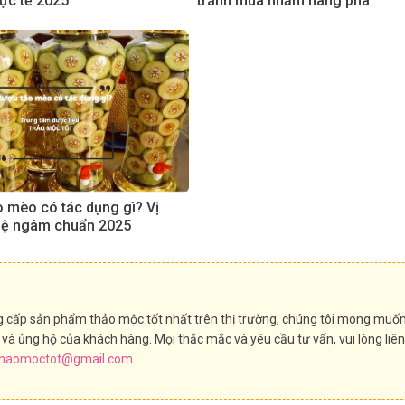
thực tế 2025
tránh mua nhầm hàng pha
 mèo có tác dụng gì? Vị
 lệ ngâm chuẩn 2025
g cấp sản phẩm thảo mộc tốt nhất trên thị trường, chúng tôi mong muố
và ủng hộ của khách hàng. Mọi thắc mắc và yêu cầu tư vấn, vui lòng liên
thaomoctot@gmail.com