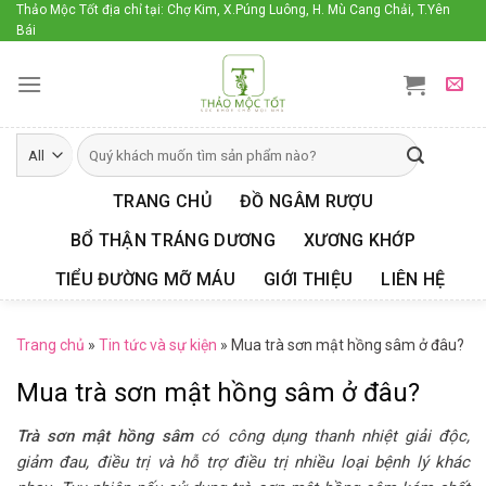
Skip
Thảo Mộc Tốt địa chỉ tại: Chợ Kim, X.Púng Luông, H. Mù Cang Chải, T.Yên
Bái
to
content
TRANG CHỦ
ĐỒ NGÂM RƯỢU
BỔ THẬN TRÁNG DƯƠNG
XƯƠNG KHỚP
TIỂU ĐƯỜNG MỠ MÁU
GIỚI THIỆU
LIÊN HỆ
Trang chủ
»
Tin tức và sự kiện
»
Mua trà sơn mật hồng sâm ở đâu?
Mua trà sơn mật hồng sâm ở đâu?
Trà sơn mật hồng sâm
có công dụng thanh nhiệt giải độc,
giảm đau, điều trị và hỗ trợ điều trị nhiều loại bệnh lý khác