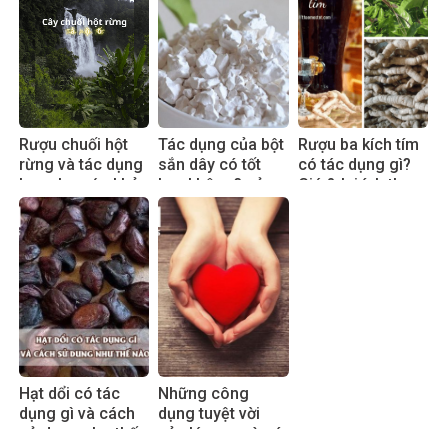
Rượu chuối hột
Tác dụng của bột
Rượu ba kích tím
rừng và tác dụng
sắn dây có tốt
có tác dụng gì?
hay cho sức khỏe
hay không? sử
Giá & lợi ích thực
dụng đúng cách
tế 2025
hiệu quả
Hạt dổi có tác
Những công
dụng gì và cách
dụng tuyệt vời
sử dụng như thế
của lá sen mà có