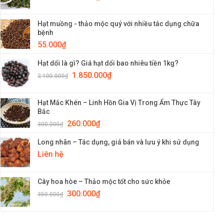
Hạt muồng - thảo mộc quý với nhiều tác dụng chữa
bệnh
55.000
₫
Hạt dổi là gì? Giá hạt dổi bao nhiêu tiền 1kg?
1.850.000
₫
2.100.000
₫
Hạt Mắc Khén – Linh Hồn Gia Vị Trong Ẩm Thực Tây
Bắc
260.000
₫
300.000
₫
Long nhãn – Tác dụng, giá bán và lưu ý khi sử dụng
Liên hệ
Cây hoa hòe – Thảo mộc tốt cho sức khỏe
300.000
₫
350.000
₫