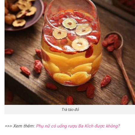
Trà táo đỏ
=>> Xem thêm:
Phụ nữ có uống rượu Ba Kích được không?