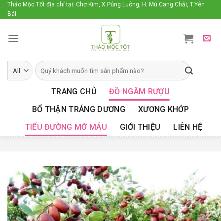
Skip
Thảo Mộc Tốt địa chỉ tại: Chợ Kim, X.Púng Luông, H. Mù Cang Chải, T.Yên
Bái
to
content
TRANG CHỦ
ĐỒ NGÂM RƯỢU
BỔ THẬN TRÁNG DƯƠNG
XƯƠNG KHỚP
TIỂU ĐƯỜNG MỠ MÁU
GIỚI THIỆU
LIÊN HỆ