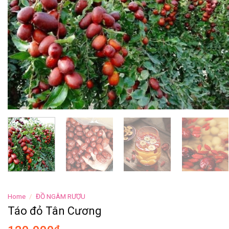
Home
/
ĐỒ NGÂM RƯỢU
Táo đỏ Tân Cương
₫