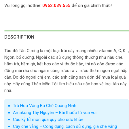
Vui lòng gọi hotline:
0962.039.555
để xin giá chính thức!
DESCRIPTION
Táo đỏ
Tân Cương là một loại trái cây mang nhiều vitamin A, C, K…,
Ngon, bổ dưỡng. Ngoài các sử dụng thông thường như nầu chè,
hãm trà, hầm gà, kết hợp các vị thuốc bắc, thì nó còn được các
đấng mài râu cho ngâm cùng rượu ra vị rượu thơm ngon ngọt hấp
dẫn. Do đó ngoài chị em, các anh cũng săn đón để mua loại quả
này. Hãy cùng Thảo Mộc Tốt tìm hiểu sâu sắc hơn về loại táo này
nha.
Trà Hoa Vàng Ba Chẽ Quảng Ninh
Amakong Tây Nguyên – Bài thuốc từ vua voi
Câu kỳ tử món quà quý cho sức khỏe
Cây chè vằng – Công dụng, cách sử dụng, giá chè vằng