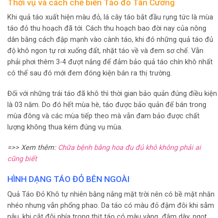
Thời vụ và cách chế biến Táo đỏ Tân Cương
Khi quả táo xuất hiện màu đỏ, lá cây táo bắt đầu rụng tức là mùa
táo đỏ thu hoạch đã tới. Cách thu hoạch bao đời nay của nông
dân bằng cách đập mạnh vào cành táo, khi đó những quả táo đủ
độ khô ngon tự rơi xuống đất, nhặt táo về và đem sơ chế. Vẫn
phải phơi thêm 3-4 đượt nắng để đảm bảo quả táo chín khô nhất
có thể sau đó mới đem đóng kiện bán ra thị trường.
Đối với những trái táo đã khô thì thời gian bảo quản đúng điều kiện
là 03 năm. Do đó hết mùa hè, táo được bảo quản để bán trong
mùa đông và các mùa tiếp theo mà vẫn đam bảo được chất
lượng không thua kém đúng vụ mùa.
=>> Xem thêm:
Chữa bệnh bằng hoa đu đủ khô không phải ai
cũng biết
HÌNH DẠNG TÁO ĐỎ BÊN NGOÀI
Quả Táo Đỏ Khô tự nhiên bằng nắng mặt trời nên có bề mặt nhăn
nhéo nhưng vẫn phổng phao. Da táo có màu đỏ đậm đôi khi sẫm
nâu, khi cắt đôi phía trong thịt táo có màu vàng đậm dày, ngọt.