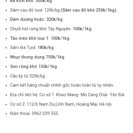
Ba kích khô: 550k/kg
Sâm cau đỏ tươi: 120k/kg
.(Sâm cau đỏ khô 250k/1kg).
Dâm dương hoắc: 320k/kg
Chuối hột rừng khô Tây Nguyên
: 100k/1kg.
Táo mèo khô loại 1: 100k/1kg
Sâm Đá Tươi:
180k/kg
Nhục thung dung 750k/1kg
Sim rừng khô 150k/1kg
Câu kỳ tử 320k/kg
Cam kết hàng chuẩn chính gốc hoàn toàn từ tự nhiên.
Địa chỉ liên hệ: Cơ sở 1: Khao Mang- Mù Cang Chải- Yên Bái.
Cơ sở 2: 112/6 Nam Dư,Lĩnh Nam, Hoàng Mai, Hà nội
Điện thoại: 0962 039 555.