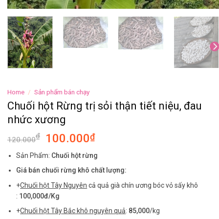
Home
/
Sản phẩm bán chạy
Chuối hột Rừng trị sỏi thận tiết niệu, đau
nhức xương
₫
100.000
₫
120.000
Sản Phẩm:
Chuối hột rừng
Giá bán chuối rừng khô chất lượng:
+
Chuối hột Tây Nguyên
cả quả già chín ương bóc vỏ sấy khô
:
100,000đ/Kg
+
Chuối hột Tây Bắc khô nguyên quả
:
85,000
/kg