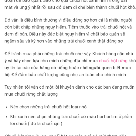
đoạn để bảo quản. Sao cho quả chuối hột xanh nhìn trông bắt
mắt và ưng ý nhất rồi sau đó đem đi chế biến thành chuối hột khô.
Đó vẫn là điều bình thường vì điều đáng sợ hơn cả là nhiều người
còn bất chấp những nguy hiểm. Tiêm thuốc vào trái chuối hột và
đem đi bán. Điều này đặc biệt nguy hiểm vì chất bảo quản sẽ
ngấm sâu và kỹ hơn vào những trái chuối xanh thật đáng sợ.
Để tránh mua phải những trái chuối như vậy. Khách hàng cần
chú
ý và hãy chọn lựa
cho mình những
địa chỉ mua
chuối hột rừng
khô
uy tín tại các
cửa hàng có tiếng
hoặc
nhờ người quen biết mua
hộ
. Để đảm bảo chất lượng cũng như an toàn cho chính mình.
Tuy nhiên tôi vẫn có một lời khuyên dành cho các bạn đang muốn
mua chuối rừng chất lượng
Nên chọn những trái chuối hột loại nhỏ
Khi xanh nên chọn những trái chuối có màu hơi hơi tím ở phần
lõi chuối ( đó là chuối xịn )