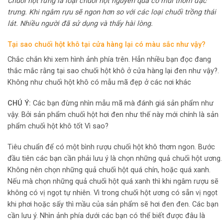
Chuối hột rừng là loại chuối hột nguyên quả có mùi thơm đặc
trưng. Khi ngâm rựu sẽ ngon hơn so với các loại chuối trồng thái
lát. Nhiều người đã sử dụng và thấy hài lòng.
Tại sao chuối hột khô tại cửa hàng lại có màu sắc như vậy?
Chắc chắn khi xem hình ảnh phía trên. Hẳn nhiều bạn đọc đang
thắc mắc rằng tại sao chuối hột khô ở cửa hàng lại đen như vậy?.
Không như chuối hột khô có mẫu mã đẹp ở các nơi khác
CHÚ Ý:
Các bạn đừng nhìn mẫu mã mà đánh giá sản phẩm như
vậy. Bởi sản phẩm chuối hột hơi đen như thế này mới chính là sản
phẩm chuối hột khô tốt Vì sao?
Tiêu chuẩn để có một bình rượu chuối hột khô thơm ngon. Bước
đầu tiên các bạn cần phải lưu ý là chọn những quả chuối hột ương.
Không nên chọn những quả chuối hột quá chín, hoặc quá xanh.
Nếu mà chọn những quả chuối hột quá xanh thì khi ngâm rượu sẽ
không có vị ngọt tự nhiên. Vì trong chuối hột ương có sẵn vị ngọt
khi phơi hoặc sấy thì mầu của sản phẩm sẽ hơi đen đen. Các bạn
cần lưu ý. Nhìn ảnh phía dưới các bạn có thể biết được đâu là