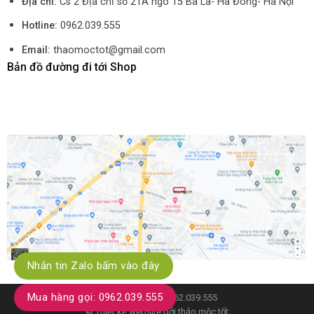
Địa chỉ:
Cs 2 Địa chỉ số 21A ngõ 15 Ba La- Hà Đông- Hà Nội
Hotline:
0962.039.555
Email:
thaomoctot@gmail.com
Bản đồ đường đi tới Shop
Nhắn tin Zalo bấm vào đây
Mua hàng gọi: 0962.039.555
Hotline kỹ thuật: 0962.039.555
© Thiết kế website bởi
thảo mộc tốt