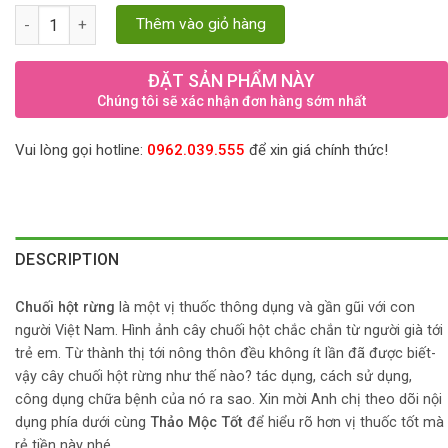
Chuối hột Rừng trị sỏi thận tiết niệu, đau nhức xương quantity
Thêm vào giỏ hàng
ĐẶT SẢN PHẨM NÀY
Chúng tôi sẽ xác nhận đơn hàng sớm nhất
Vui lòng gọi hotline:
0962.039.555
để xin giá chính thức!
DESCRIPTION
Chuối hột rừng
là một vị thuốc thông dụng và gần gũi với con
người Việt Nam. Hình ảnh cây chuối hột chắc chắn từ người già tới
trẻ em. Từ thành thị tới nông thôn đều không ít lần đã được biết-
vậy cây chuối hột rừng như thế nào? tác dụng, cách sử dụng,
công dụng chữa bệnh của nó ra sao. Xin mời Anh chị theo dõi nội
dụng phía dưới cùng
Thảo Mộc Tốt
để hiểu rõ hơn vị thuốc tốt mà
rẻ tiền này nhé.