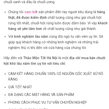
chuối xanh và đâu là chuối ương.
Chúng tôi
cam kế
t
sản phẩm đến tay người tiêu dùng là
hàng
thật, đã được kiểm định
chất lượng cũng như giá chuối hột
rừng tốt nhất, chuối hột rừng luôn được đảm bảo. Vì vậy
khách
hàng sẽ yên tâm hơn
về chất lượng cũng như giá thành.
Với
kinh nghiệm lâu năm
cùng đội ngũ tư vấn viên uy tín. Sẽ
giúp quý khách hàng có những kinh nghiệm và những trải
nghiệm thú vị khi đến với cửa hàng của chúng tôi.
Hãy đến với
Thảo Mộc Tốt Hà Nội
là một
địa chỉ mua bán chuối
hột khô lâu năm tím uy tín với tiêu chí:
CAM KẾT HÀNG CHUẨN 100% CÓ NGUỒN GỐC XUẤT XỨ RÕ
RÀNG
GIÁ TỐT NHẤT
ĐA DẠNG CÁC MẶT HÀNG VÀ SẢN PHẨM
PHONG CÁCH PHỤC VỤ TƯ VẤN CHUYÊN NGHIỆP