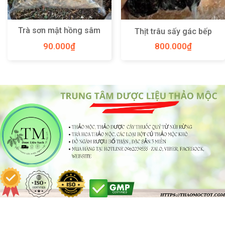
Trà sơn mật hồng sâm
Thịt trâu sấy gác bếp
Sapa
90.000
₫
800.000
₫