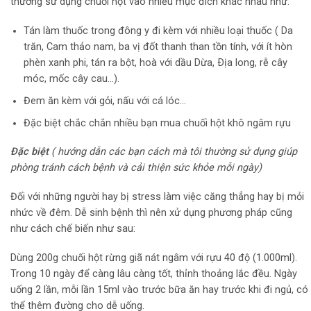
thường sử dụng chuối hột vào nhiều mục đích khác nhau như:
Tán làm thuốc trong đông y đi kèm với nhiều loại thuốc ( Da
trăn, Cam thảo nam, ba vị đốt thanh than tồn tính, với ít hòn
phèn xanh phi, tán ra bột, hoà với dầu Dừa, Ðịa long, rễ cây
móc, mốc cây cau…).
Đem ăn kèm với gỏi, nấu với cá lóc…
Đặc biệt chắc chắn nhiều bạn mua chuối hột khô ngâm rựu
Đặc biệt
( hướng dẫn các bạn cách mà tôi thường sử dụng giúp
phòng tránh cách bệnh và cải thiện sức khỏe mỗi ngày)
Đối với những người hay bị stress làm việc căng thẳng hay bị mỏi
nhức về đêm. Dễ sinh bệnh thì nên xử dụng phương pháp cũng
như cách chế biến như sau:
Dùng 200g chuối hột rừng giã nát ngâm với rựu 40 độ (1.000ml).
Trong 10 ngày để càng lâu càng tốt, thỉnh thoảng lắc đều. Ngày
uống 2 lần, mỗi lần 15ml vào trước bữa ăn hay trước khi đi ngủ, có
thể thêm đường cho dễ uống.