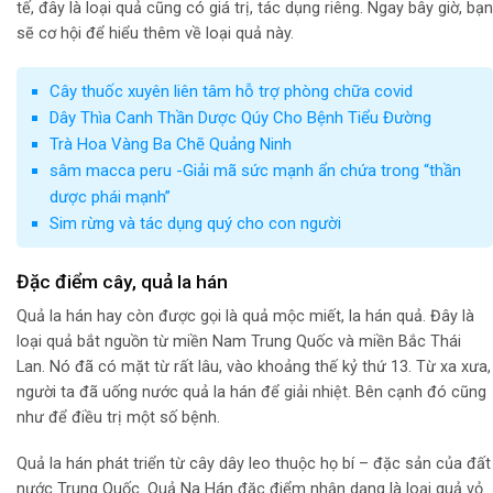
tế, đây là loại quả cũng có giá trị, tác dụng riêng. Ngay bây giờ, bạn
sẽ cơ hội để hiểu thêm về loại quả này.
Cây thuốc xuyên liên tâm hỗ trợ phòng chữa covid
Dây Thìa Canh Thần Dược Qúy Cho Bệnh Tiểu Đường
Trà Hoa Vàng Ba Chẽ Quảng Ninh
sâm macca peru -Giải mã sức mạnh ẩn chứa trong “thần
dược phái mạnh”
Sim rừng và tác dụng quý cho con người
Đặc điểm cây, quả la hán
Quả la hán hay còn được gọi là quả mộc miết, la hán quả. Đây là
loại quả bắt nguồn từ miền Nam Trung Quốc và miền Bắc Thái
Lan. Nó đã có mặt từ rất lâu, vào khoảng thế kỷ thứ 13. Từ xa xưa,
người ta đã uống nước quả la hán để giải nhiệt. Bên cạnh đó cũng
như để điều trị một số bệnh.
Quả la hán phát triển từ cây dây leo thuộc họ bí – đặc sản của đất
nước Trung Quốc. Quả Na Hán đặc điểm nhận dạng là loại quả vỏ