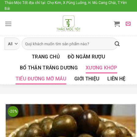
Skip
Thảo Mộc Tốt địa chỉ tại: Chợ Kim, X.Púng Luông, H. Mù Cang Chải, T.Yên
Bái
to
content
TRANG CHỦ
ĐỒ NGÂM RƯỢU
BỔ THẬN TRÁNG DƯƠNG
XƯƠNG KHỚP
TIỂU ĐƯỜNG MỠ MÁU
GIỚI THIỆU
LIÊN HỆ
-20%