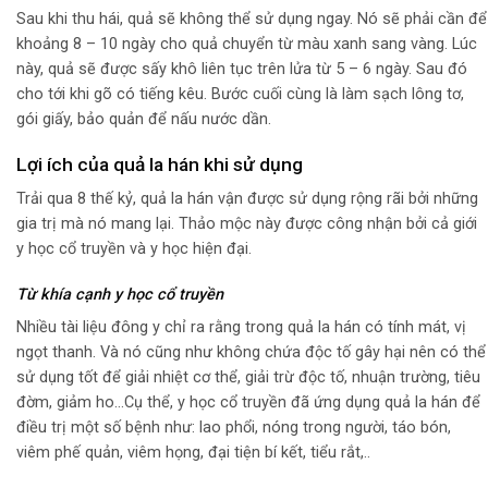
Sau khi thu hái, quả sẽ không thể sử dụng ngay. Nó sẽ phải cần để
khoảng 8 – 10 ngày cho quả chuyển từ màu xanh sang vàng. Lúc
này, quả sẽ được sấy khô liên tục trên lửa từ 5 – 6 ngày. Sau đó
cho tới khi gõ có tiếng kêu. Bước cuối cùng là làm sạch lông tơ,
gói giấy, bảo quản để nấu nước dần.
Lợi ích của quả la hán khi sử dụng
Trải qua 8 thế kỷ, quả la hán vận được sử dụng rộng rãi bởi những
gia trị mà nó mang lại. Thảo mộc này được công nhận bởi cả giới
y học cổ truyền và y học hiện đại.
Từ khía cạnh y học cổ truyền
Nhiều tài liệu đông y chỉ ra rằng trong quả la hán có tính mát, vị
ngọt thanh. Và nó cũng như không chứa độc tố gây hại nên có thể
sử dụng tốt để giải nhiệt cơ thể, giải trừ độc tố, nhuận trường, tiêu
đờm, giảm ho…Cụ thể, y học cổ truyền đã ứng dụng quả la hán để
điều trị một số bệnh như: lao phổi, nóng trong người, táo bón,
viêm phế quản, viêm họng, đại tiện bí kết, tiểu rắt,..