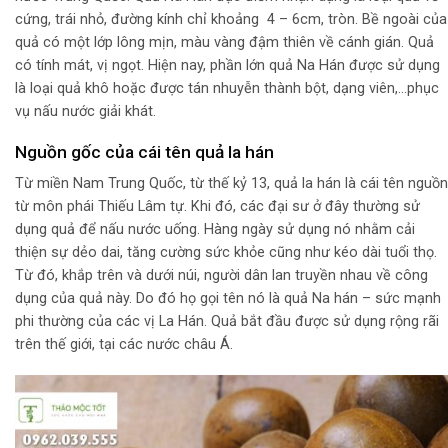
cứng, trái nhỏ, đường kính chỉ khoảng 4 – 6cm, tròn. Bề ngoài của
quả có một lớp lông mịn, màu vàng đậm thiên về cánh gián. Quả
có tính mát, vị ngọt. Hiện nay, phần lớn quả Na Hán được sử dụng
là loại quả khô hoặc được tán nhuyễn thành bột, dạng viên,…phục
vụ nấu nước giải khát.
Nguồn gốc của cái tên quả la hán
Từ miền Nam Trung Quốc, từ thế kỷ 13, quả la hán là cái tên nguồn
từ môn phái Thiếu Lâm tự. Khi đó, các đại sư ở đây thường sử
dụng quả để nấu nước uống. Hàng ngày sử dụng nó nhằm cải
thiện sự dẻo dai, tăng cường sức khỏe cũng như kéo dài tuổi thọ.
Từ đó, khắp trên và dưới núi, người dân lan truyền nhau về công
dụng của quả này. Do đó họ gọi tên nó là quả Na hán – sức mạnh
phi thường của các vị La Hán. Quả bắt đầu được sử dụng rộng rãi
trên thế giới, tại các nước châu Á.