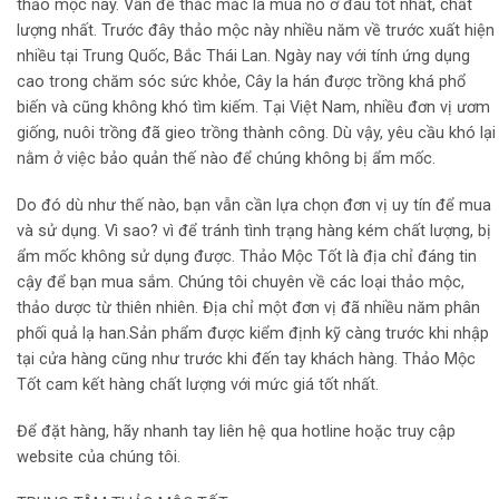
thảo mộc này. Vấn đề thắc mắc là mua nó ở đâu tốt nhất, chất
lượng nhất. Trước đây thảo mộc này nhiều năm về trước xuất hiện
nhiều tại Trung Quốc, Bắc Thái Lan. Ngày nay với tính ứng dụng
cao trong chăm sóc sức khỏe, Cây la hán được trồng khá phổ
biến và cũng không khó tìm kiếm. Tại Việt Nam, nhiều đơn vị ươm
giống, nuôi trồng đã gieo trồng thành công. Dù vậy, yêu cầu khó lại
nằm ở việc bảo quản thế nào để chúng không bị ẩm mốc.
Do đó dù như thế nào, bạn vẫn cần lựa chọn đơn vị uy tín để mua
và sử dụng. Vì sao? vì để tránh tình trạng hàng kém chất lượng, bị
ẩm mốc không sử dụng được. Thảo Mộc Tốt là địa chỉ đáng tin
cậy để bạn mua sắm. Chúng tôi chuyên về các loại thảo mộc,
thảo dược từ thiên nhiên. Địa chỉ một đơn vị đã nhiều năm phân
phối quả lạ han.Sản phẩm được kiểm định kỹ càng trước khi nhập
tại cửa hàng cũng như trước khi đến tay khách hàng. Thảo Mộc
Tốt cam kết hàng chất lượng với mức giá tốt nhất.
Để đặt hàng, hãy nhanh tay liên hệ qua hotline hoặc truy cập
website của chúng tôi.