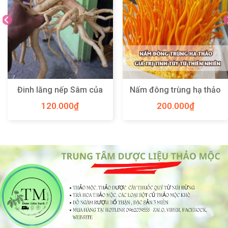
Đinh lăng nếp Sâm của
Nấm đông trùng hạ thảo
người Việt
– Giá trị tinh túy từ thiên
120.000
₫
200.000
₫
nhiên