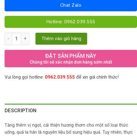
Chat Zalo
Hotline: 0962.039.555
Quả la hán - Lựa chọn cho thức uống giá trị quantity
Thêm vào giỏ hàng
ĐẶT SẢN PHẨM NÀY
Chúng tôi sẽ xác nhận đơn hàng sớm nhất
Vui lòng gọi hotline:
0962.039.555
để xin giá chính thức!
DESCRIPTION
Tăng thêm vị ngọt, cải thiện hương thơm cho một số loại thức
uống, quả la hán là nguyên liệu bổ sung hiệu quả. Tuy nhiên, thực