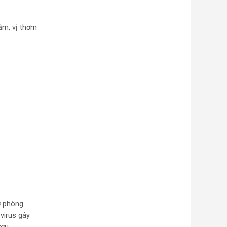
ẫm, vị thơm
rợ phòng
virus gây