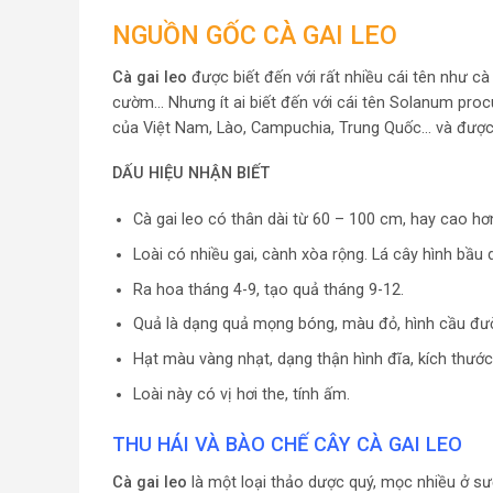
NGUỒN GỐC CÀ GAI LEO
Cà gai leo
được biết đến với rất nhiều cái tên như cà 
cườm… Nhưng ít ai biết đến với cái tên Solanum proc
của Việt Nam, Lào, Campuchia, Trung Quốc… và được
DẤU HIỆU NHẬN BIẾT
Cà gai leo có thân dài từ 60 – 100 cm, hay cao hơn
Loài có nhiều gai, cành xòa rộng. Lá cây hình bầu d
Ra hoa tháng 4-9, tạo quả tháng 9-12.
Quả là dạng quả mọng bóng, màu đỏ, hình cầu đư
Hạt màu vàng nhạt, dạng thận hình đĩa, kích thướ
Loài này có vị hơi the, tính ấm.
THU HÁI VÀ BÀO CHẾ CÂY CÀ GAI LEO
Cà gai leo
là một loại thảo dược quý, mọc nhiều ở sư