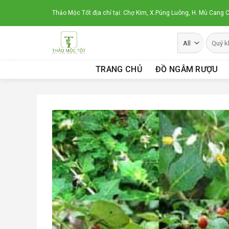
Skip
Thảo Mộc Tốt địa chỉ tại: Chợ Kim, X.Púng Luông, H. Mù Cang C
to
content
TRANG CHỦ
ĐỒ NGÂM RƯỢU