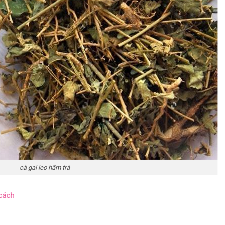
cà gai leo hãm trà
cách