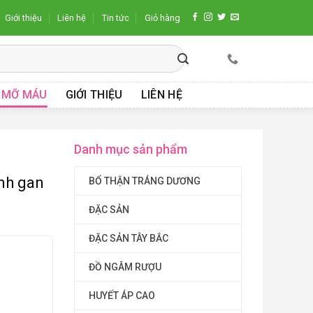
Giới thiệu
Liên hệ
Tin tức
Giỏ hàng
 MỠ MÁU
GIỚI THIỆU
LIÊN HỆ
Danh mục sản phẩm
ệnh gan
BỔ THẬN TRÁNG DƯƠNG
ĐẶC SẢN
ĐẶC SẢN TÂY BẮC
ĐỒ NGÂM RƯỢU
HUYẾT ÁP CAO