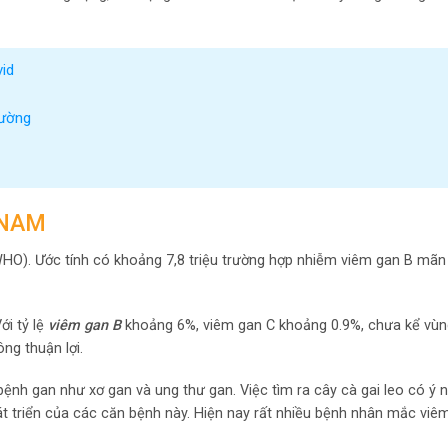
id
Đường
 NAM
WHO). Ước tính có khoảng 7,8 triệu trường hợp nhiễm viêm gan B mãn 
ới tỷ lệ
viêm gan B
khoảng 6%, viêm gan C khoảng 0.9%, chưa kể vùn
ng thuận lợi.
ệnh gan như xơ gan và ung thư gan. Việc tìm ra cây cà gai leo có ý 
hát triển của các căn bệnh này. Hiện nay rất nhiều bệnh nhân mắc viê