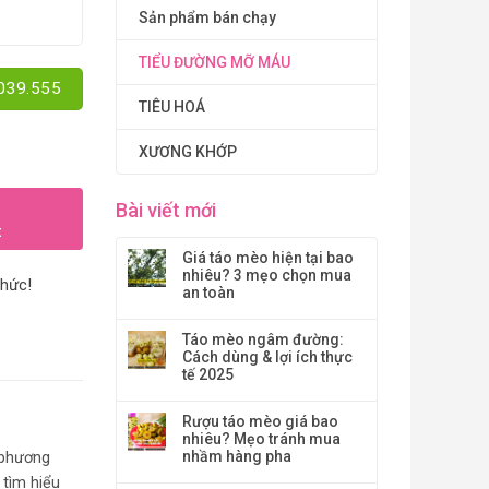
Sản phẩm bán chạy
TIỂU ĐƯỜNG MỠ MÁU
.039.555
TIÊU HOÁ
XƯƠNG KHỚP
Bài viết mới
t
Giá táo mèo hiện tại bao
nhiêu? 3 mẹo chọn mua
thức!
an toàn
Táo mèo ngâm đường:
Cách dùng & lợi ích thực
tế 2025
Rượu táo mèo giá bao
nhiêu? Mẹo tránh mua
nhầm hàng pha
 phương
 tìm hiểu