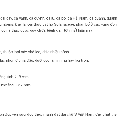
gai dây, cà vạnh, cà quýnh, cà lù, cà bò, cà Hải Nam, cà quạnh, quánh
umbens. Đây là loài thực vật họ Solanaceae, phân bố ở các vùng đồi 
 coi là thảo dược quý
chữa bệnh gan
tốt nhất hiện nay.
, thuộc loại cây nhỡ leo, chia nhiều cành.
ục nhọn ở phía đầu, dưới gốc lá hình rìu hay hơi tròn.
ờng kính 7–9 mm.
c khoảng 3 x 2 mm.
ờn đồi, ven suối dọc theo mảnh đất dải chữ S Việt Nam. Cây phát tr