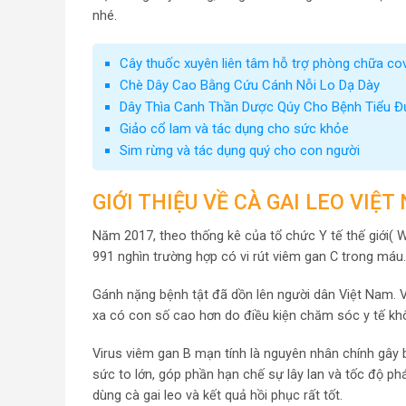
nhé.
Cây thuốc xuyên liên tâm hỗ trợ phòng chữa cov
Chè Dây Cao Bằng Cứu Cánh Nỗi Lo Dạ Dày
Dây Thìa Canh Thần Dược Qúy Cho Bệnh Tiểu 
Giảo cổ lam và tác dụng cho sức khỏe
Sim rừng và tác dụng quý cho con người
GIỚI THIỆU VỀ CÀ GAI LEO VIỆT
Năm 2017, theo thống kê của tổ chức Y tế thế giới( 
991 nghìn trường hợp có vi rút viêm gan C trong máu.
Gánh nặng bệnh tật đã dồn lên người dân Việt Nam. V
xa có con số cao hơn do điều kiện chăm sóc y tế khô
Virus viêm gan B mạn tính là nguyên nhân chính gây b
sức to lớn, góp phần hạn chế sự lây lan và tốc độ p
dùng cà gai leo và kết quả hồi phục rất tốt.