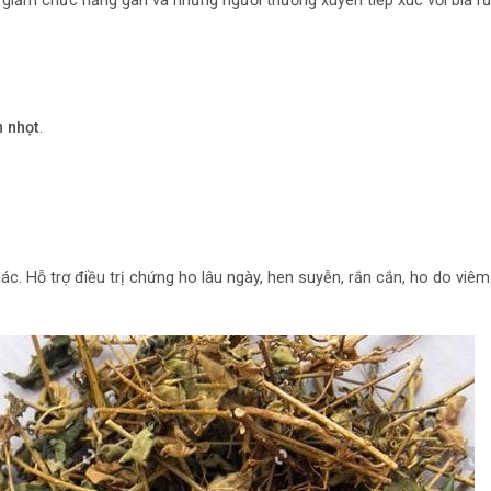
y giảm chức năng gan và những người thường xuyên tiếp xúc với bia rư
n nhọt
.
hác. Hỗ trợ điều trị chứng ho lâu ngày, hen suyễn, rắn cắn, ho do viê