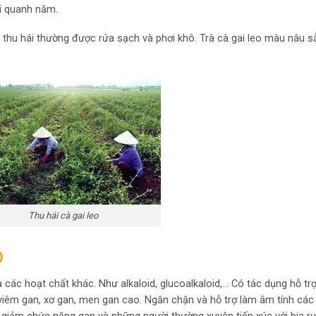
ái quanh năm.
i thu hái thường được rửa sạch và phơi khô. Trà cà gai leo màu nâu s
Thu hái cà gai leo
O
à các hoạt chất khác. Như alkaloid, glucoalkaloid,… Có tác dụng hỗ t
viêm gan, xơ gan, men gan cao. Ngăn chặn và hỗ trợ làm âm tính các 