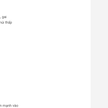
, gai
núi thấp
iển mạnh vào