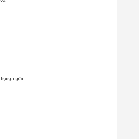
ợu.
m họng, ngừa