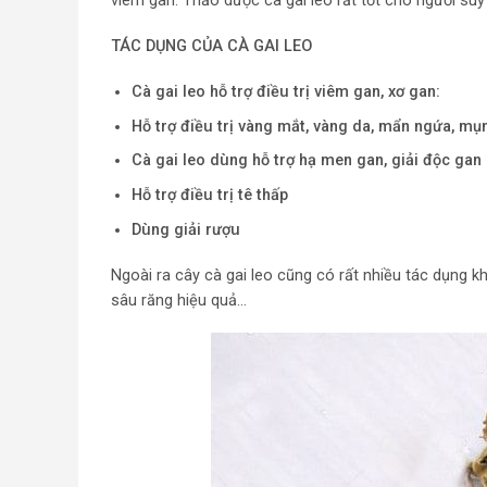
viêm gan. Thảo dược cà gai leo rất tốt cho người su
TÁC DỤNG CỦA CÀ GAI LEO
Cà gai leo hỗ trợ điều trị viêm gan, xơ gan:
Hỗ trợ điều trị vàng mắt, vàng da, mẩn ngứa, mụ
Cà gai leo dùng hỗ trợ hạ men gan,
giải độc gan
Hỗ trợ điều trị tê thấp
Dùng giải rượu
Ngoài ra cây cà gai leo cũng có rất nhiều tác dụng k
sâu răng hiệu quả…