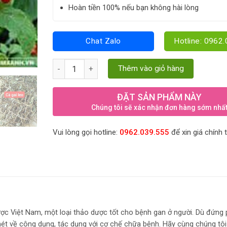
Hoàn tiền 100% nếu bạn không hài lòng
Chat Zalo
Hotline: 0962
Cà gai leo -thảo mộc cho người bệnh gan quantity
Thêm vào giỏ hàng
ĐẶT SẢN PHẨM NÀY
Chúng tôi sẽ xác nhận đơn hàng sớm nhấ
Vui lòng gọi hotline:
0962.039.555
để xin giá chính 
ợc Việt Nam, một loại thảo dược tốt cho bệnh gan ở người. Dù đứng
nét về công dụng, tác dụng với cơ chế chữa bệnh. Hãy cùng chúng tôi