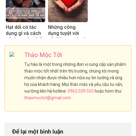
Hạt dổi có tác
Những công
dụng gì và cách
dụng tuyệt vời
sử dụng như thế
của lá sen mà có
nào?
thể bạn chưa biết
Thảo Mộc Tốt
Tự hào là một trong những đơn vị cung cấp sản phẩm
thảo mộc tốt nhất trên thị trường, chúng tôi mong
muốn nhận được nhiều hơn nữa sự tin tưởng và ủng
hộ của khách hàng. Mọi thắc mắc và yêu cầu tư vấn,
vui lòng liên hệ hotline:
0962.039.555
hoặc hòm thư:
thaomoctot@gmail.com
Để lại một bình luận