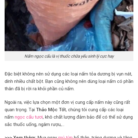
Nấm ngọc cẩu là vị thuốc chữa yếu sinh lý cực hay
Đặc biệt không nên sử dụng các loại nấm tỏa dương bị vụn nát,
dính nhiều chất bột. Bạn cũng không nên dùng loại nấm có phần
thân đã bị rời ra khỏi phần củ nấm.
Ngoài ra, việc lựa chọn một đơn vị cung cấp nấm này cũng rất
quan trọng. Tại
Thảo Mộc Tốt
, chúng tôi cung cấp các loại
nấm
ngọc cẩu tươi
, khô chất lượng đảm bảo để có thể sử dụng
sắc thuốc uống, ngâm rượu,…
>>> Xem thêm:
Mua ngay
mú từn
bổ thận, tráng dương và tăng