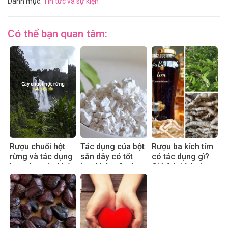
Danh mục:
Tin tức và sự kiện
Có thể bạn quan tâm:
Rượu chuối hột
Tác dụng của bột
Rượu ba kích tím
rừng và tác dụng
sắn dây có tốt
có tác dụng gì?
hay cho sức khỏe
hay không? sử
Giá & lợi ích thực
dụng đúng cách
tế 2025
hiệu quả