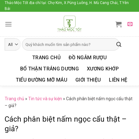
Skip
Thảo Mộc Tốt địa chỉ tại: Chợ Kim, X.Púng Luông, H. Mù Cang Chải, T.Yên
Bái
to
content
TRANG CHỦ
ĐỒ NGÂM RƯỢU
BỔ THẬN TRÁNG DƯƠNG
XƯƠNG KHỚP
TIỂU ĐƯỜNG MỠ MÁU
GIỚI THIỆU
LIÊN HỆ
Trang chủ
»
Tin tức và sự kiện
»
Cách phân biệt nấm ngọc cẩu thật
– giả?
Cách phân biệt nấm ngọc cẩu thật –
giả?