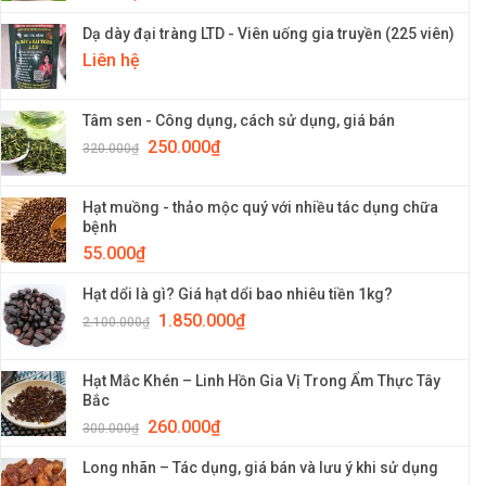
Dạ dày đại tràng LTD - Viên uống gia truyền (225 viên)
Liên hệ
Tâm sen - Công dụng, cách sử dụng, giá bán
250.000
₫
320.000
₫
Hạt muồng - thảo mộc quý với nhiều tác dụng chữa
bệnh
55.000
₫
Hạt dổi là gì? Giá hạt dổi bao nhiêu tiền 1kg?
1.850.000
₫
2.100.000
₫
Hạt Mắc Khén – Linh Hồn Gia Vị Trong Ẩm Thực Tây
Bắc
260.000
₫
300.000
₫
Long nhãn – Tác dụng, giá bán và lưu ý khi sử dụng