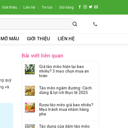
Giới thiệu
Liên hệ
Tin tức
Giỏ hàng
 MỠ MÁU
GIỚI THIỆU
LIÊN HỆ
Bài viết liên quan
Giá táo mèo hiện tại bao
nhiêu? 3 mẹo chọn mua an
toàn
ùng quý
ng và
Táo mèo ngâm đường: Cách
dùng & lợi ích thực tế 2025
Rượu táo mèo giá bao nhiêu?
Mẹo tránh mua nhầm hàng
pha
Tác dụng của dấm táo mèo