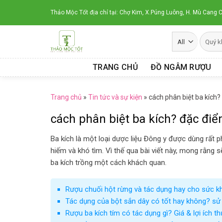
Skip
Thảo Mộc Tốt địa chỉ tại: Chợ Kim, X.Púng Luông, H. Mù Cang C
to
content
TRANG CHỦ
ĐỒ NGÂM RƯỢU
Trang chủ
»
Tin tức và sự kiện
»
cách phân biệt ba kích?
cách phân biệt ba kích? đặc điể
Ba kích là một loại dược liệu Đông y được dùng rất ph
hiếm và khó tìm. Vì thế qua bài viết này, mong rằng 
ba kích trồng một cách khách quan.
Rượu chuối hột rừng và tác dụng hay cho sức k
Tác dụng của bột sắn dây có tốt hay không? sử
Rượu ba kích tím có tác dụng gì? Giá & lợi ích t