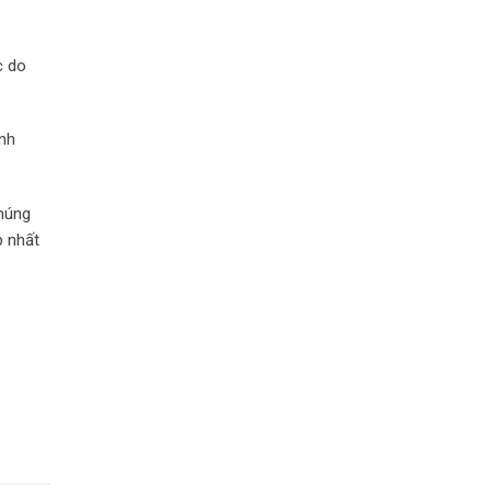
c do
ịnh
Chúng
p nhất