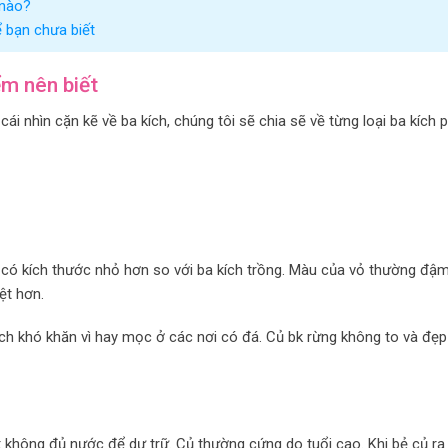
 nào?
 bạn chưa biết
ểm nên biết
ái nhìn cặn kẽ về ba kích, chúng tôi sẽ chia sẽ về từng loại ba kích p
có kích thước nhỏ hơn so với ba kích trồng. Màu của vỏ thường đậ
ệt hơn.
ạch khó khăn vì hay mọc ở các nơi có đá. Củ bk rừng không to và đẹ
 không đủ nước để dự trữ. Củ thường cứng do tuổi cao. Khi bẻ củ ra 