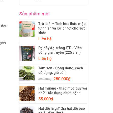
Sản phẩm mới
Trà lá ổi – Tinh hoa thảo mộc
g đau
tự nhiên và lợi ích tốt cho sức
khỏe
Liên hệ
oạch
Dạ dày đại tràng LTD - Viên
uống gia truyền (225 viên)
Liên hệ
Tâm sen - Công dụng, cách
sử dụng, giá bán
250.000
₫
320.000
₫
Hạt muồng - thảo mộc quý với
nhiều tác dụng chữa bệnh
55.000
₫
Hạt dổi là gì? Giá hạt dổi bao