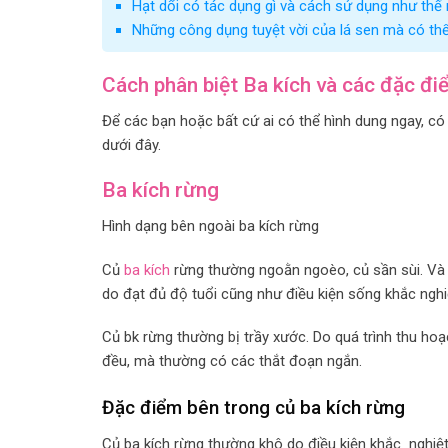
Hạt dổi có tác dụng gì và cách sử dụng như thế
Những công dụng tuyệt vời của lá sen mà có thể
Cách phân biệt Ba kích và các đặc đi
Để các bạn hoặc bất cứ ai có thể hình dung ngay, có c
dưới đây.
Ba kích rừng
Hình dạng bên ngoài ba kích rừng
Củ
ba kích
rừng thường ngoằn ngoèo, củ sần sùi. Và 
do đạt đủ độ tuổi cũng như điều kiện sống khắc nghi
Củ bk rừng thường bị trầy xước. Do quá trình thu ho
đều, mà thường có các thắt đoạn ngắn.
Đặc điểm bên trong củ ba kích rừng
Củ ba kích rừng thường khô do điều kiện khắc nghiệt