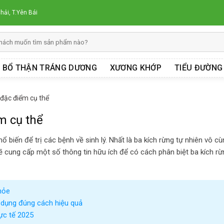
hải, T.Yên Bái
BỔ THẬN TRÁNG DƯƠNG
XƯƠNG KHỚP
TIỂU ĐƯỜNG
 đặc điểm cụ thể
m cụ thể
ổ biến để trị các bệnh về sinh lý. Nhất là ba kích rừng tự nhiên vô c
sẽ cung cấp một số thông tin hữu ích để có cách phân biệt ba kích rừ
hỏe
 dụng đúng cách hiệu quả
hực tế 2025