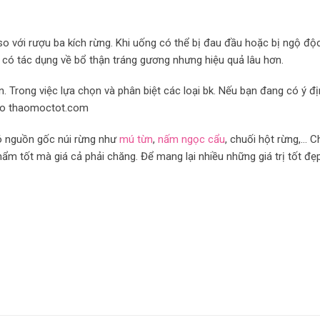
o với rượu ba kích rừng. Khi uống có thể bị đau đầu hoặc bị ngộ độ
 có tác dụng về bổ thận tráng gương nhưng hiệu quả lâu hơn.
n. Trong việc lựa chọn và phân biệt các loại bk. Nếu bạn đang có ý đ
ảo thaomoctot.com
có nguồn gốc núi rừng như
mú từn
,
nấm ngọc cẩu
, chuối hột rừng,… 
ẩm tốt mà giá cả phải chăng. Để mang lại nhiều những giá trị tốt đẹ