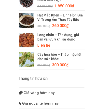
nhiêu tiền 1kg?
1.850.000
₫
2.100.000
₫
Hạt Mắc Khén – Linh Hồn Gia
Vị Trong Ẩm Thực Tây Bắc
260.000
₫
300.000
₫
Long nhãn – Tác dụng, giá
bán và lưu ý khi sử dụng
Liên hệ
Cây hoa hòe – Thảo mộc tốt
cho sức khỏe
300.000
₫
350.000
₫
Thông tin hữu ích
Giá vàng hôm nay
Giá ngoại tệ hôm nay