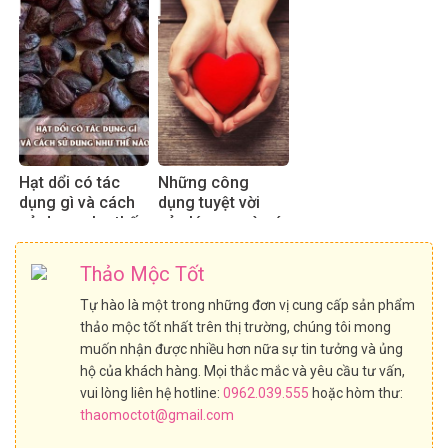
hiệu quả
Hạt dổi có tác
Những công
dụng gì và cách
dụng tuyệt vời
sử dụng như thế
của lá sen mà có
nào?
thể bạn chưa biết
Thảo Mộc Tốt
Tự hào là một trong những đơn vị cung cấp sản phẩm
thảo mộc tốt nhất trên thị trường, chúng tôi mong
muốn nhận được nhiều hơn nữa sự tin tưởng và ủng
hộ của khách hàng. Mọi thắc mắc và yêu cầu tư vấn,
vui lòng liên hệ hotline:
0962.039.555
hoặc hòm thư:
thaomoctot@gmail.com