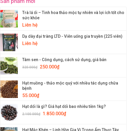
Sản phẩm mới
Trà lá ổi – Tinh hoa thảo mộc tự nhiên và lợi ích tốt cho
sức khỏe
Liên hệ
Dạ dày đại tràng LTD - Viên uống gia truyền (225 viên)
Liên hệ
Tâm sen - Công dụng, cách sử dụng, giá bán
250.000
₫
320.000
₫
Hạt muồng - thảo mộc quý với nhiều tác dụng chữa
bệnh
55.000
₫
Hạt dổi là gì? Giá hạt dổi bao nhiêu tiền 1kg?
1.850.000
₫
2.100.000
₫
Hạt Mắc Khén – Linh Hồn Gia Vị Trong Ẩm Thực Tây