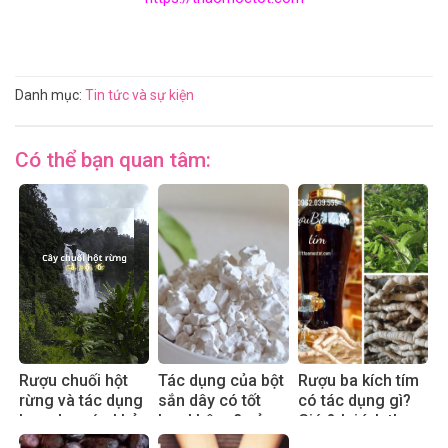
Danh mục:
Tin tức và sự kiện
Có thể bạn quan tâm:
Rượu chuối hột
Tác dụng của bột
Rượu ba kích tím
rừng và tác dụng
sắn dây có tốt
có tác dụng gì?
hay cho sức khỏe
hay không? sử
Giá & lợi ích thực
dụng đúng cách
tế 2025