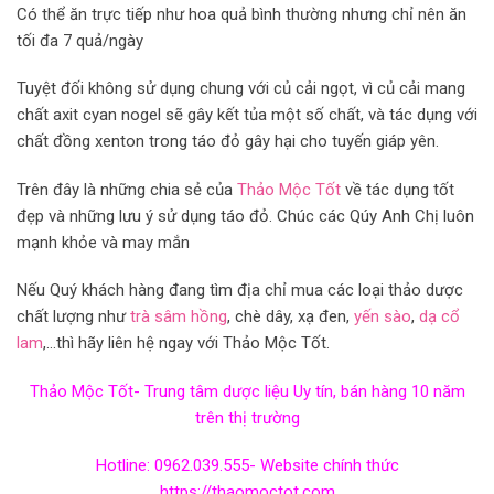
Có thể ăn trực tiếp như hoa quả bình thường nhưng chỉ nên ăn
tối đa 7 quả/ngày
Tuyệt đối không sử dụng chung với củ cải ngọt, vì củ cải mang
chất axit cyan nogel sẽ gây kết tủa một số chất, và tác dụng với
chất đồng xenton trong táo đỏ gây hại cho tuyến giáp yên.
Trên đây là những chia sẻ của
Thảo Mộc Tốt
về tác dụng tốt
đẹp và những lưu ý sử dụng táo đỏ. Chúc các Qúy Anh Chị luôn
mạnh khỏe và may mắn
Nếu Quý khách hàng đang tìm địa chỉ mua các loại thảo dược
chất lượng như
trà sâm hồng
, chè dây, xạ đen,
yến sào
,
dạ cổ
lam
,…thì hãy liên hệ ngay với Thảo Mộc Tốt.
Thảo Mộc Tốt- Trung tâm dược liệu Uy tín, bán hàng 10 năm
trên thị trường
Hotline: 0962.039.555- Website chính thức
https://thaomoctot.com