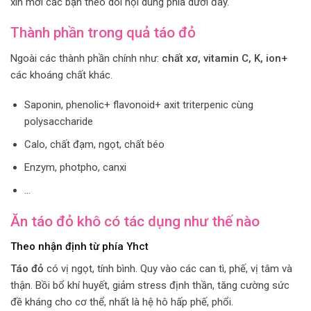
xin mời các bạn theo dõi nội dung phía dưới đây.
Thành phần trong quả táo đỏ
Ngoài các thành phần chính như:
chất xơ, vitamin C, K, ion+
các khoáng chất khác.
Saponin, phenolic+ flavonoid+ axit triterpenic cùng
polysaccharide
Calo, chất đạm, ngọt, chất béo
Enzym, photpho, canxi
…
Ăn táo đỏ khô có tác dụng như thế nào
Theo nhận định từ phía Yhct
Táo đỏ
có vị ngọt, tính bình. Quy vào các can tì, phế, vị tâm và
thận. Bồi bổ khí huyết, giảm stress định thần, tăng cường sức
đề kháng cho cơ thể, nhất là hệ hô hấp phế, phổi.