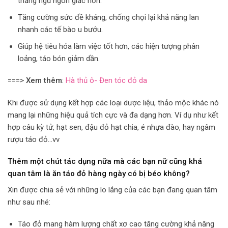
thẳng ngủ ngon giấc hơn.
Tăng cường sức đề kháng, chống chọi lại khả năng lan
nhanh các tế bào u bướu.
Giúp hệ tiêu hóa làm việc tốt hơn, các hiện tượng phân
loảng, táo bón giảm dần.
===>
Xem thêm
:
Hà thủ ô- Đen tóc đỏ da
Khi được sử dụng kết hợp các loại dược liệu, thảo mộc khác nó
mang lại những hiệu quả tích cực và đa dạng hơn. Ví dụ như kết
hợp câu kỳ tử, hạt sen, đậu đỏ hạt chia, é nhựa đào, hay ngâm
rượu táo đỏ…vv
Thêm một chút tác dụng nữa mà các bạn nữ cũng khá
quan tâm là ăn táo đỏ hàng ngày có bị béo không?
Xin được chia sẻ với những lo lắng của các bạn đang quan tâm
như sau nhé:
Táo đỏ mang hàm lượng chất xơ cao tăng cường khả năng