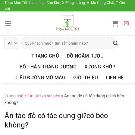
Skip
Thảo Mộc Tốt địa chỉ tại: Chợ Kim, X.Púng Luông, H. Mù Cang Chải, T.Yên
Bái
to
content
TRANG CHỦ
ĐỒ NGÂM RƯỢU
BỔ THẬN TRÁNG DƯƠNG
XƯƠNG KHỚP
TIỂU ĐƯỜNG MỠ MÁU
GIỚI THIỆU
LIÊN HỆ
Trang chủ
»
Tin tức và sự kiện
»
Ăn táo đỏ có tác dụng gì?có béo
không?
Ăn táo đỏ có tác dụng gì?có béo
không?