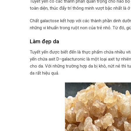
Tuyết yến có các thành phần quan trọng cho não bộ đ
toàn diện, thúc đẩy trí thông minh vượt bậc nhất là ở 
Chất galactose kết hợp với các thành phần dinh dưỡn
những vi khuẩn trong ruột non của trẻ nhỏ. Từ đó, gi
Làm đẹp da
Tuyết yến được biết đến là thực phẩm chứa nhiều vita
yến chứa axit D–galacturonic là một loại axit tự nh
cho da. Với những trường hợp da bị khô, nứt nẻ thì t
da rất hiệu quả.