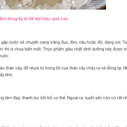
 khi dùng kỷ tử để đạt hiệu quả cao
 gặp nước sẽ chuyển sang trắng đục, đen, nâu hoặc đỏ, dạng sợi. Tu
ớc thì vị chua biến mất. Thực phẩm giàu chất dinh dưỡng này được n
huốc.
 thân cây, để nhựa từ trong lõi của thân cây chảy ra và đông lại. 
ấy khô.
g làm đẹp, thanh lọc bồi bổ cơ thể. Ngoài ra, tuyết yến còn có rất n