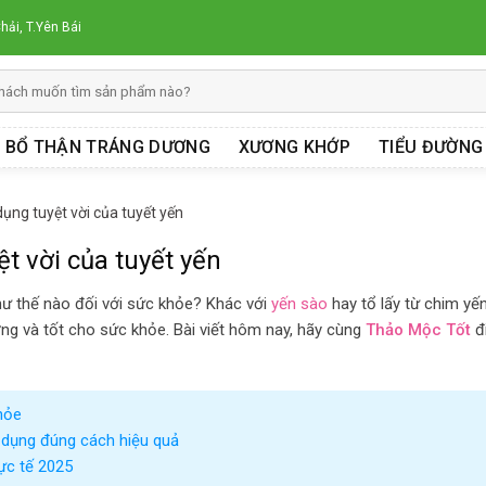
hải, T.Yên Bái
BỔ THẬN TRÁNG DƯƠNG
XƯƠNG KHỚP
TIỂU ĐƯỜNG
dụng tuyệt vời của tuyết yến
ệt vời của tuyết yến
hư thế nào đối với sức khỏe? Khác với
yến sào
hay tổ lấy từ chim yến
ng và tốt cho sức khỏe. Bài viết hôm nay, hãy cùng
Thảo Mộc Tốt
đ
hỏe
 dụng đúng cách hiệu quả
hực tế 2025