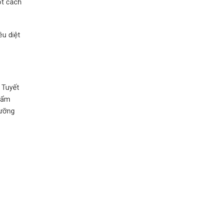
ột cách
êu diệt
 Tuyết
ộ ẩm
dưỡng