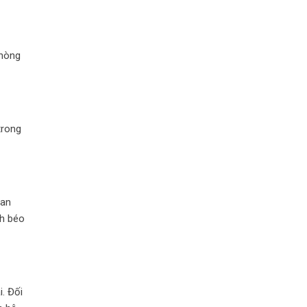
phòng
trong
uan
nh béo
. Đối