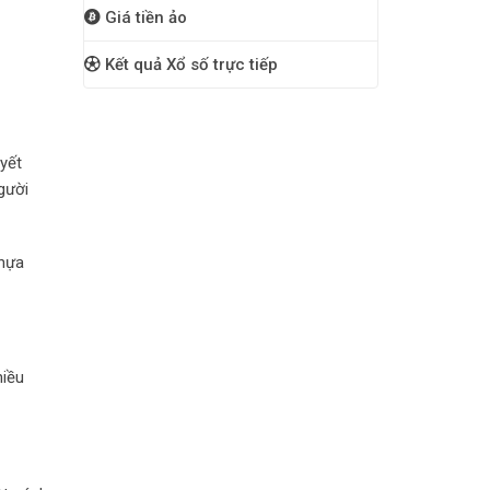
Giá tiền ảo
Kết quả Xổ số trực tiếp
yết
gười
Nhựa
hiều