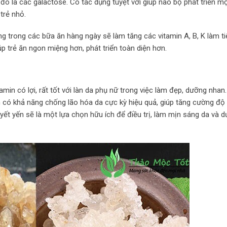
ó là các galactose. Có tác dụng tuyệt vời giúp não bộ phát triển m
trẻ nhỏ.
g trong các bữa ăn hàng ngày sẽ làm tăng các vitamin A, B, K làm ti
úp trẻ ăn ngon miệng hơn, phát triển toàn diện hơn.
min có lợi, rất tốt với làn da phụ nữ trong việc làm đẹp, dưỡng nhan.
iên có khả năng chống lão hóa da cực kỳ hiệu quả, giúp tăng cường đ
uyết yến sẽ là một lựa chọn hữu ích để điều trị, làm mịn sáng da và 