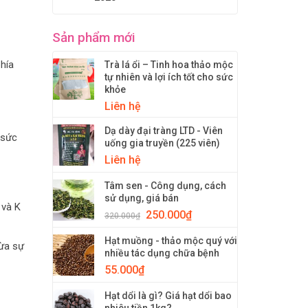
Sản phẩm mới
phía
Trà lá ổi – Tinh hoa thảo mộc
tự nhiên và lợi ích tốt cho sức
khỏe
Liên hệ
Dạ dày đại tràng LTD - Viên
 sức
uống gia truyền (225 viên)
Liên hệ
Tâm sen - Công dụng, cách
sử dụng, giá bán
 và K
250.000
₫
320.000
₫
Hạt muồng - thảo mộc quý với
gừa sự
nhiều tác dụng chữa bệnh
55.000
₫
Hạt dổi là gì? Giá hạt dổi bao