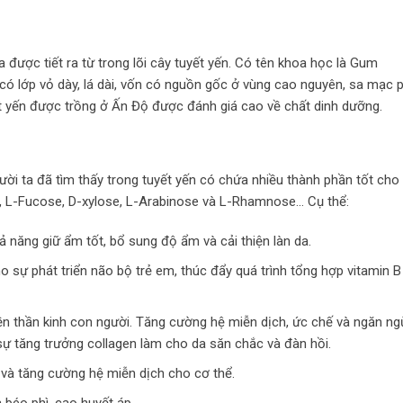
a được tiết ra từ trong lõi cây tuyết yến. Có tên khoa học là Gum
 có lớp vỏ dày, lá dài, vốn có nguồn gốc ở vùng cao nguyên, sa mạc 
t yến được trồng ở Ấn Độ được đánh giá cao về chất dinh dưỡng.
gười ta đã tìm thấy trong tuyết yến có chứa nhiều thành phần tốt cho
e, L-Fucose, D-xylose, L-Arabinose và L-Rhamnose… Cụ thể:
hả năng giữ ẩm tốt, bổ sung độ ẩm và cải thiện làn da.
o sự phát triển não bộ trẻ em, thúc đẩy quá trình tổng hợp vitamin B
yền thần kinh con người. Tăng cường hệ miễn dịch, ức chế và ngăn n
 sự tăng trưởng collagen làm cho da săn chắc và đàn hồi.
n và tăng cường hệ miễn dịch cho cơ thể.
 béo phì, cao huyết áp…