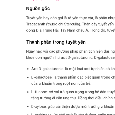
Nguồn gốc
Tuyết yến hay còn gọi là tổ yến thực vật, là phần nhự
Tragacanth (thuộc chi Sterculia). Thân cây tuyết yến
đông Địa Trung Hải, Tây Nam châu Á. Trong đó, tuyế
Thành phần trong tuyết yến
Ngày nay, với các phương pháp phân tích hiện đại, n
khỏe con người như axit D-galacturonic, D-galactos
Axit D-galacturonic: là một loại axit tự nhiên có k
D-galactose: là thành phần đặc biệt quan trọng ch
của vi khuẩn trong ruột non của trẻ.
L-fucose: có vai trò quan trọng trong hệ dẫn tru
tăng trưởng di căn ung thư. Đồng thời điều chỉnh
D-xylose: giúp cải thiện được môi trường vi khuẩ
L-arabinose: ức chế sự hấp thụ đường, ngăn ngừa