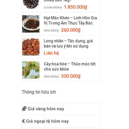
nhiêu tiền 1kg?
1.850.000
₫
2.100.000
₫
Hạt Mắc Khén – Linh Hồn Gia
Vị Trong Ẩm Thực Tây Bắc
260.000
₫
300.000
₫
Long nhãn – Tác dụng, giá
bán và lưu ý khi sử dụng
Liên hệ
Cây hoa hòe – Thảo mộc tốt
cho sức khỏe
300.000
₫
350.000
₫
Thông tin hữu ích
Giá vàng hôm nay
Giá ngoại tệ hôm nay