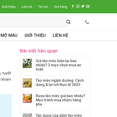
Giới thiệu
Liên hệ
Tin tức
Giỏ hàng
 MỠ MÁU
GIỚI THIỆU
LIÊN HỆ
Bài viết liên quan
Giá táo mèo hiện tại bao
nhiêu? 3 mẹo chọn mua an
toàn
, tuyết
i khám
Táo mèo ngâm đường: Cách
dùng & lợi ích thực tế 2025
Rượu táo mèo giá bao nhiêu?
Mẹo tránh mua nhầm hàng
pha
Tác dụng của dấm táo mèo