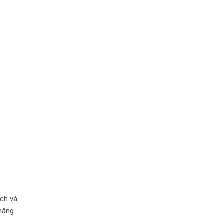
ạch và
 năng