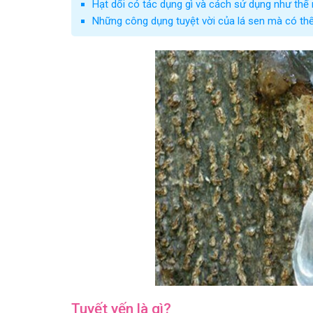
Hạt dổi có tác dụng gì và cách sử dụng như thế
Những công dụng tuyệt vời của lá sen mà có thể
Tuyết yến là gì?