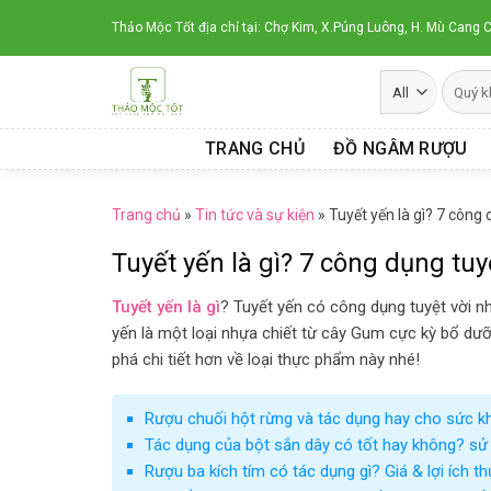
Skip
Thảo Mộc Tốt địa chỉ tại: Chợ Kim, X.Púng Luông, H. Mù Cang C
to
content
TRANG CHỦ
ĐỒ NGÂM RƯỢU
Trang chủ
»
Tin tức và sự kiện
»
Tuyết yến là gì? 7 công 
Tuyết yến là gì? 7 công dụng tuy
Tuyết yến là gì
? Tuyết yến có công dụng tuyệt vời n
yến là một loại nhựa chiết từ cây Gum cực kỳ bổ dưỡ
phá chi tiết hơn về loại thực phẩm này nhé!
Rượu chuối hột rừng và tác dụng hay cho sức k
Tác dụng của bột sắn dây có tốt hay không? sử
Rượu ba kích tím có tác dụng gì? Giá & lợi ích t