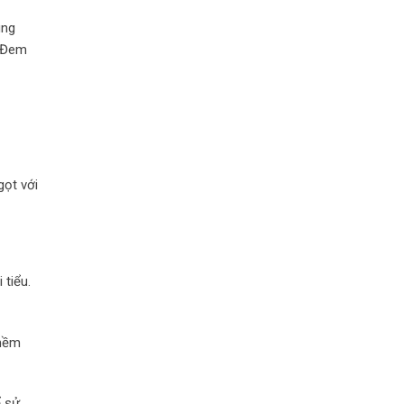
ùng
. Đem
gọt với
 tiểu.
 mềm
ể sử