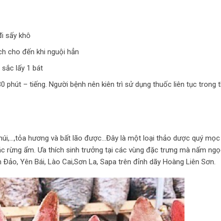
đi sấy khô
ch cho đến khi nguội hẳn
sắc lấy 1 bát
phút – tiếng. Người bệnh nên kiên trì sử dụng thuốc liên tục trong 
 núi,…,tỏa hương và bất lão được…Đây là một loại thảo dược quý mọc
c rừng ẩm. Ưa thích sinh trưởng tại các vùng đặc trưng mà nấm ng
m Đảo, Yên Bái, Lào Cai,Sơn La, Sapa trên đỉnh dãy Hoàng Liên Sơn.