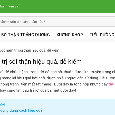
hải, T.Yên Bái
BỔ THẬN TRÁNG DƯƠNG
XƯƠNG KHỚP
TIỂU ĐƯỜNG
c nam trị sỏi thận hiệu quả, dễ kiếm
rị sỏi thận hiệu quả, dễ kiếm
c” để chữa bệnh, trong đó có các bài thuốc được lưu truyền trong n
ưng mang lại hiệu quả bất ngờ, được nhiều người dân sử dụng. Liều lượn
phòng tránh “tiền mất tật mang”. Dưới đây là tổng hợp những cây
thu
y cùng tìm câu trả lời qua bài viết dưới đây!
hỏe
 dụng đúng cách hiệu quả