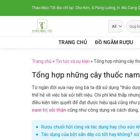
Skip
Thảo Mộc Tốt địa chỉ tại: Chợ Kim, X.Púng Luông, H. Mù Cang C
to
content
TRANG CHỦ
ĐỒ NGÂM RƯỢU
Trang chủ
»
Tin tức và sự kiện
»
Tổng hợp những cây thuố
Tổng hợp những cây thuốc nam t
Từ ngàn đời xưa nay ông bà ta đã sử dụng “thảo dượ
thế hệ về việc bài sỏi tiết niệu. Chi phí khá thấp nh
điều kiện tiên quyết để đạt được hiệu quả cũng như 
nam trị sỏi thận
cũng như công dụng và cách dùng, hã
Rượu chuối hột rừng và tác dụng hay cho sức k
Tác dụng của bột sắn dây có tốt hay không? sử