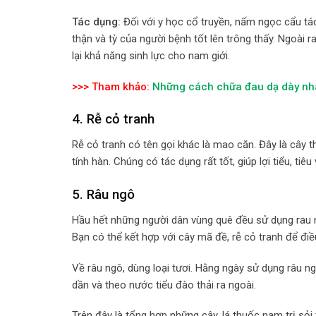
Tác dụng:
Đối với y học cổ truyền, nấm ngọc cẩu tá
thận và tỳ của người bệnh tốt lên trông thấy. Ngoài 
lại khả năng sinh lực cho nam giới.
>>> Tham khảo:
Những cách chữa đau dạ dày nhan
4.
Rễ cỏ tranh
Rễ cỏ tranh có tên gọi khác là mao căn. Đây là cây 
tính hàn. Chúng có tác dụng rất tốt, giúp lợi tiểu, tiêu
5. Râu ngô
Hầu hết những người dân vùng quê đều sử dụng rau ng
Bạn có thể kết hợp với cây mã đề, rễ cỏ tranh để điề
Về râu ngô, dùng loại tươi. Hằng ngày sử dụng râu n
dần và theo nước tiểu đào thải ra ngoài.
Trên đây là tổng hợp những cây, lá thuốc nam trị sỏi