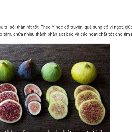
 trị sỏi thận rất tốt. Theo Y học cổ truyền, quả sung có vị ngọt, giú
c họ tằm, chứa nhiều thành phần axit béo và các hoạt chất tốt cho tim