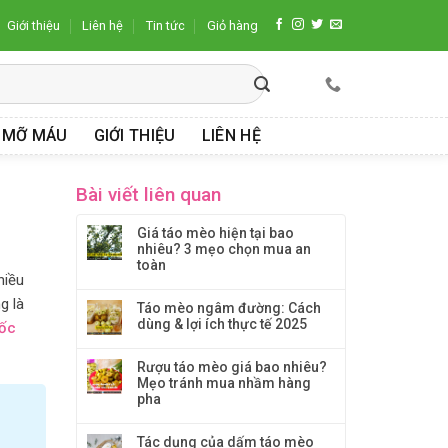
Giới thiệu
Liên hệ
Tin tức
Giỏ hàng
 MỠ MÁU
GIỚI THIỆU
LIÊN HỆ
Bài viết liên quan
Giá táo mèo hiện tại bao
nhiêu? 3 mẹo chọn mua an
toàn
hiều
g là
Táo mèo ngâm đường: Cách
dùng & lợi ích thực tế 2025
ốc
Rượu táo mèo giá bao nhiêu?
Mẹo tránh mua nhầm hàng
pha
Tác dụng của dấm táo mèo