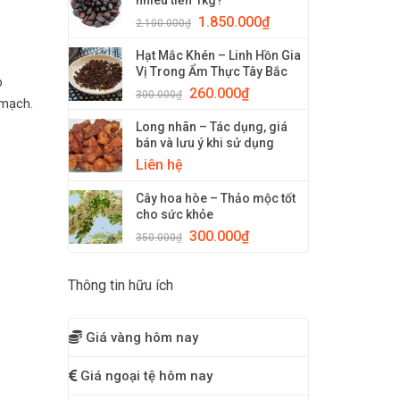
nhiêu tiền 1kg?
1.850.000
₫
2.100.000
₫
Hạt Mắc Khén – Linh Hồn Gia
Vị Trong Ẩm Thực Tây Bắc
p
260.000
₫
300.000
₫
 mạch.
Long nhãn – Tác dụng, giá
bán và lưu ý khi sử dụng
Liên hệ
Cây hoa hòe – Thảo mộc tốt
cho sức khỏe
300.000
₫
350.000
₫
Thông tin hữu ích
Giá vàng hôm nay
Giá ngoại tệ hôm nay