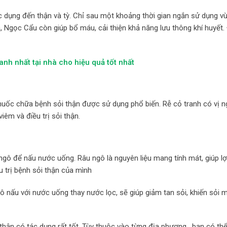
c dụng đến thận và tỳ. Chỉ sau một khoảng thời gian ngắn sử dụng v
ra, Ngọc Cẩu còn giúp bổ máu, cải thiện khả năng lưu thông khí huyết
h nhất tại nhà cho hiệu quả tốt nhất
thuốc chữa bệnh sỏi thận được sử dụng phổ biến. Rễ cỏ tranh có vị n
 viêm và điều trị sỏi thận.
ô để nấu nước uống. Râu ngô là nguyên liệu mang tính mát, giúp lợi
u trị bệnh sỏi thận của mình
gô nấu với nước uống thay nước lọc, sẽ giúp giảm tan sỏi, khiến sỏi
 thận có tác dụng rất tốt. Tùy thuộc vào từng địa phương , bạn có th