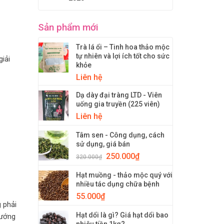
Sản phẩm mới
Trà lá ổi – Tinh hoa thảo mộc
tự nhiên và lợi ích tốt cho sức
giải
khỏe
Liên hệ
Dạ dày đại tràng LTD - Viên
uống gia truyền (225 viên)
Liên hệ
Tâm sen - Công dụng, cách
sử dụng, giá bán
250.000
₫
320.000
₫
Hạt muồng - thảo mộc quý với
nhiều tác dụng chữa bệnh
55.000
₫
g phải
Hạt dổi là gì? Giá hạt dổi bao
hướng