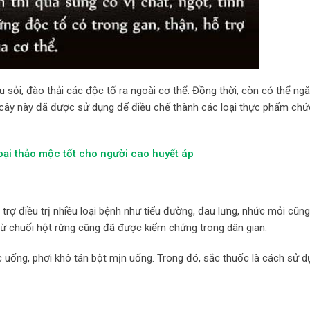
êu sỏi, đào thải các độc tố ra ngoài cơ thể. Đồng thời, còn có thể ng
loại cây này đã được sử dụng để điều chế thành các loại thực phẩm ch
loại thảo mộc tốt cho người cao huyết áp
trợ điều trị nhiều loại bệnh như tiểu đường, đau lưng, nhức mỏi cũn
n từ chuối hột rừng cũng đã được kiểm chứng trong dân gian.
ắc uống, phơi khô tán bột mịn uống. Trong đó, sắc thuốc là cách sử d