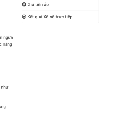
Giá tiền ảo
Kết quả Xổ số trực tiếp
ăn ngừa
ức năng
g như
ụng