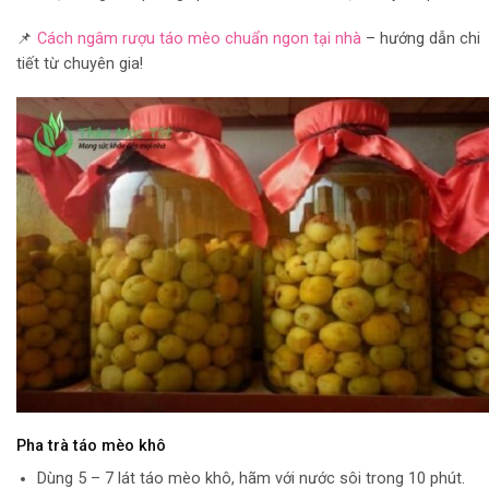
📌
Cách ngâm rượu táo mèo chuẩn ngon tại nhà
– hướng dẫn chi
tiết từ chuyên gia!
Pha trà táo mèo khô
Dùng 5 – 7 lát táo mèo khô, hãm với nước sôi trong 10 phút.