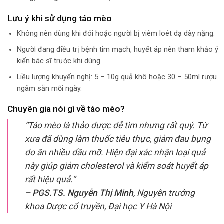
Lưu ý khi sử dụng táo mèo
Không nên dùng khi đói hoặc người bị viêm loét dạ dày nặng.
Người đang điều trị bệnh tim mạch, huyết áp nên tham khảo ý
kiến bác sĩ trước khi dùng.
Liều lượng khuyến nghị: 5 – 10g quả khô hoặc 30 – 50ml rượu
ngâm sẵn mỗi ngày.
Chuyên gia nói gì về táo mèo?
“Táo mèo là thảo dược dễ tìm nhưng rất quý. Từ
xưa đã dùng làm thuốc tiêu thực, giảm đau bụng
do ăn nhiều dầu mỡ. Hiện đại xác nhận loại quả
này giúp giảm cholesterol và kiểm soát huyết áp
rất hiệu quả.”
–
PGS.TS. Nguyễn Thị Minh
, Nguyên trưởng
khoa Dược cổ truyền, Đại học Y Hà Nội