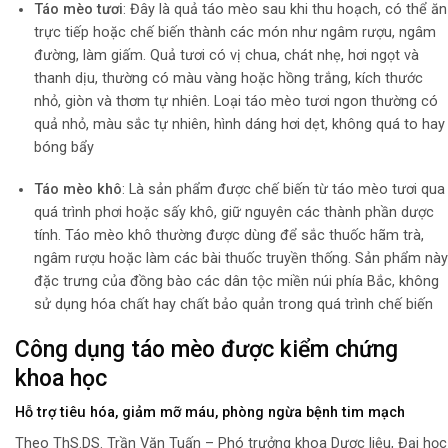
Táo mèo tươi
: Đây là quả táo mèo sau khi thu hoạch, có thể ăn
trực tiếp hoặc chế biến thành các món như ngâm rượu, ngâm
đường, làm giấm. Quả tươi có vị chua, chát nhẹ, hơi ngọt và
thanh dịu, thường có màu vàng hoặc hồng trắng, kích thước
nhỏ, giòn và thơm tự nhiên. Loại táo mèo tươi ngon thường có
quả nhỏ, màu sắc tự nhiên, hình dáng hơi dẹt, không quá to hay
bóng bẩy
Táo mèo khô
: Là sản phẩm được chế biến từ táo mèo tươi qua
quá trình phơi hoặc sấy khô, giữ nguyên các thành phần dược
tính. Táo mèo khô thường được dùng để sắc thuốc hãm trà,
ngâm rượu hoặc làm các bài thuốc truyền thống. Sản phẩm này
đặc trưng của đồng bào các dân tộc miền núi phía Bắc, không
sử dụng hóa chất hay chất bảo quản trong quá trình chế biến
Công dụng táo mèo được kiểm chứng
khoa học
Hỗ trợ tiêu hóa, giảm mỡ máu, phòng ngừa bệnh tim mạch
Theo ThS.DS. Trần Văn Tuấn – Phó trưởng khoa Dược liệu, Đại học