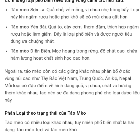
Có những loại phổ biến theo từng vùng canh tác như sau:
Táo mèo Sơn La
: Quả nhỏ, vỏ mỏng, vị chua nhẹ bóng bẩy. Loại
này khi ngâm rượu hoặc phơi khô sẽ có mùi chua gắt hơn
Táo mèo Yên Bái
: Quả to, dày cơm, thơm đậm, thích hợp ngâm
rượu hoặc làm giấm. Đây là loại phổ biến và được người tiêu
dùng ưa chuộng nhất.
Táo mèo Điện Biên
: Mọc hoang trong rừng, độ chát cao, chứa
hàm lượng hoạt chất sinh học cao hơn.
Ngoài ra, táo mèo còn có các giống khác nhau phân bố ở các
vùng núi cao như Tây Bắc Việt Nam, Trung Quốc, Ấn Độ, Nepal…
Mỗi loại có đặc điểm về hình dáng quả, vị chua, chát và hương
thơm khác nhau, tạo nên sự đa dạng phong phú cho loại dược liệu
này.
Phân Loại theo trạng thái của Táo Mèo
Táo mèo có nhiều loại khác nhau, tuy nhiên phổ biến nhất là hai
dạng: táo mèo tươi và táo mèo khô.