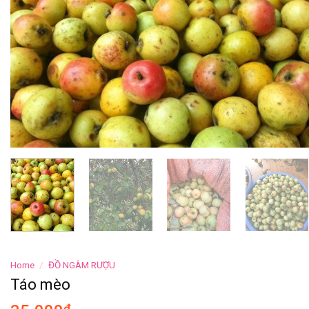
Home
/
ĐỒ NGÂM RƯỢU
Táo mèo
₫