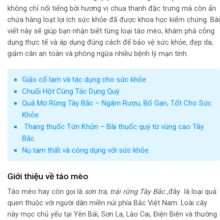
không chỉ nổi tiếng bởi hương vị chua thanh đặc trưng mà còn ẩn
chứa hàng loạt lợi ích sức khỏe đã được khoa học kiểm chứng. Bài
viết này sẽ giúp bạn nhận biết từng loại táo mèo, khám phá công
dụng thực tế và áp dụng đúng cách để bảo vệ sức khỏe, đẹp da,
giảm cân an toàn và phòng ngừa nhiều bệnh lý mạn tính.
Giảo cổ lam và tác dụng cho sức khỏe
Chuối Hột Cùng Tác Dụng Quý
Quả Mơ Rừng Tây Bắc – Ngâm Rượu, Bổ Gan, Tốt Cho Sức
Khỏe
Thang thuốc Tứn Khửn – Bài thuốc quý từ vùng cao Tây
Bắc
Nụ tam thất và công dụng với sức khỏe
Giới thiệu về táo mèo
Táo mèo hay còn gọi là
sơn tra
,
trái rừng Tây Bắc.,
đây là loại quả
quen thuộc với người dân miền núi phía Bắc Việt Nam. Loài cây
này mọc chủ yếu tại Yên Bái, Sơn La, Lào Cai, Điện Biên và thường