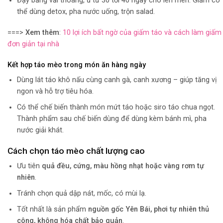
Đậy bằng vải thoáng, ủ từ 30 tới 40 ngày cho lên men. Giấm có
thể dùng detox, pha nước uống, trộn salad.
===>
Xem thêm
:
10 lợi ích bất ngờ của giấm táo và cách làm giấm
đơn giản tại nhà
Kết hợp táo mèo trong món ăn hàng ngày
Dùng lát táo khô nấu cùng canh gà, canh xương – giúp tăng vị
ngon và hỗ trợ tiêu hóa.
Có thể chế biến thành món mứt táo hoặc siro táo chua ngọt.
Thành phẩm sau chế biến dùng để dùng kèm bánh mì, pha
nước giải khát.
Cách chọn táo mèo chất lượng cao
Ưu tiên
quả đều, cứng, màu hồng nhạt hoặc vàng rơm tự
nhiên
.
Tránh chọn quả dập nát, mốc, có mùi lạ.
Tốt nhất là sản phẩm
nguồn gốc Yên Bái, phơi tự nhiên thủ
công, không hóa chất bảo quản
.