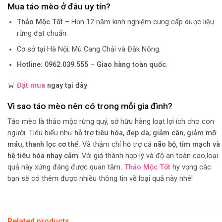
Mua táo mèo ở đâu uy tín?
Thảo Mộc Tốt
– Hơn 12 năm kinh nghiệm cung cấp dược liệu
rừng đạt chuẩn.
Cơ sở tại Hà Nội, Mù Cang Chải và Đắk Nông.
Hotline: 0962.039.555 – Giao hàng toàn quốc
.
🛒
Đặt mua
ngay tại đây
Vì sao táo mèo nên có trong mỗi gia đình?
Táo mèo là thảo mộc rừng quý, sở hữu hàng loạt lợi ích cho con
người. Tiêu biểu như
hỗ trợ tiêu hóa, đẹp da, giảm cân, giảm mỡ
máu, thanh lọc cơ thể.
Và thậm chí hỗ trợ cả
não bộ, tim mạch và
hệ tiêu hóa nhạy cảm
. Với giá thành hợp lý và độ an toàn cao,loại
quả này xứng đáng được quan tâm
.
Thảo Mộc Tốt
hy vọng các
bạn sẽ có thêm được nhiều thông tin về loại quả này nhé!
Related products