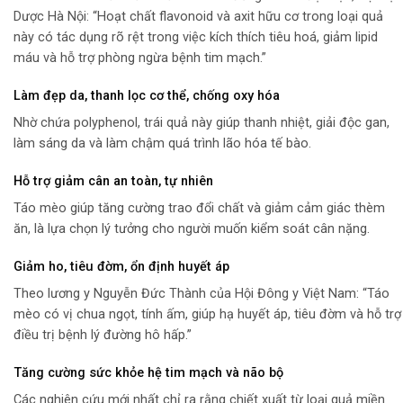
Dược Hà Nội: “Hoạt chất flavonoid và axit hữu cơ trong loại quả
này có tác dụng rõ rệt trong việc kích thích tiêu hoá, giảm lipid
máu và hỗ trợ phòng ngừa bệnh tim mạch.”
Làm đẹp da, thanh lọc cơ thể, chống oxy hóa
Nhờ chứa polyphenol, trái quả này giúp thanh nhiệt, giải độc gan,
làm sáng da và làm chậm quá trình lão hóa tế bào.
Hỗ trợ giảm cân an toàn, tự nhiên
Táo mèo giúp tăng cường trao đổi chất và giảm cảm giác thèm
ăn, là lựa chọn lý tưởng cho người muốn kiểm soát cân nặng.
Giảm ho, tiêu đờm, ổn định huyết áp
Theo lương y Nguyễn Đức Thành của Hội Đông y Việt Nam: “Táo
mèo có vị chua ngọt, tính ấm, giúp hạ huyết áp, tiêu đờm và hỗ trợ
điều trị bệnh lý đường hô hấp.”
Tăng cường sức khỏe hệ tim mạch và não bộ
Các nghiên cứu mới nhất chỉ ra rằng chiết xuất từ loại quả miền