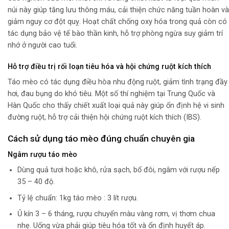
núi này giúp tăng lưu thông máu, cải thiện chức năng tuần hoàn và
giảm nguy cơ đột quỵ. Hoạt chất chống oxy hóa trong quả còn có
tác dụng bảo vệ tế bào thần kinh, hỗ trợ phòng ngừa suy giảm trí
nhớ ở người cao tuổi.
Hỗ trợ điều trị rối loạn tiêu hóa và hội chứng ruột kích thích
Táo mèo có tác dụng điều hòa nhu động ruột, giảm tình trạng đầy
hơi, đau bụng do khó tiêu. Một số thí nghiệm tại Trung Quốc và
Hàn Quốc cho thấy chiết xuất loại quả này giúp ổn định hệ vi sinh
đường ruột, hỗ trợ cải thiện hội chứng ruột kích thích (IBS).
Cách sử dụng táo mèo đúng chuẩn chuyên gia
Ngâm rượu táo mèo
Dùng quả tươi hoặc khô, rửa sạch, bổ đôi, ngâm với rượu nếp
35 – 40 độ.
Tỷ lệ chuẩn: 1kg táo mèo : 3 lít rượu.
Ủ kín 3 – 6 tháng, rượu chuyển màu vàng rơm, vị thơm chua
nhẹ. Uống vừa phải giúp tiêu hóa tốt và ổn định huyết áp.