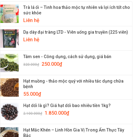
Trà lá ổi – Tinh hoa thảo mộc tự nhiên và lợi ích tốt cho
sức khỏe
Liên hệ
Dạ dày đại tràng LTD - Viên uống gia truyền (225 viên)
Liên hệ
Tâm sen - Công dụng, cách sử dụng, giá bán
250.000
₫
320.000
₫
Hạt muồng - thảo mộc quý với nhiều tác dụng chữa
bệnh
55.000
₫
Hạt dổi là gì? Giá hạt dổi bao nhiêu tiền 1kg?
1.850.000
₫
2.100.000
₫
Hạt Mắc Khén – Linh Hồn Gia Vị Trong Ẩm Thực Tây
Bắc