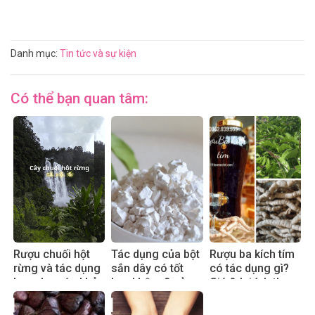
Danh mục:
Tin tức và sự kiện
Có thể bạn quan tâm:
Rượu chuối hột
Tác dụng của bột
Rượu ba kích tím
rừng và tác dụng
sắn dây có tốt
có tác dụng gì?
hay cho sức khỏe
hay không? sử
Giá & lợi ích thực
dụng đúng cách
tế 2025
hiệu quả