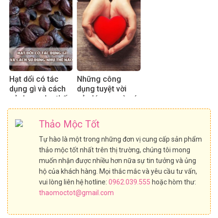
Hạt dổi có tác
Những công
dụng gì và cách
dụng tuyệt vời
sử dụng như thế
của lá sen mà có
nào?
thể bạn chưa biết
Thảo Mộc Tốt
Tự hào là một trong những đơn vị cung cấp sản phẩm
thảo mộc tốt nhất trên thị trường, chúng tôi mong
muốn nhận được nhiều hơn nữa sự tin tưởng và ủng
hộ của khách hàng. Mọi thắc mắc và yêu cầu tư vấn,
vui lòng liên hệ hotline:
0962.039.555
hoặc hòm thư:
thaomoctot@gmail.com