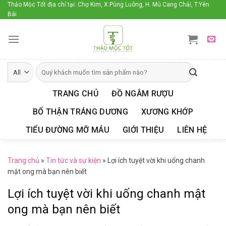
Skip
Thảo Mộc Tốt địa chỉ tại: Chợ Kim, X.Púng Luông, H. Mù Cang Chải, T.Yên
Bái
to
content
TRANG CHỦ
ĐỒ NGÂM RƯỢU
BỔ THẬN TRÁNG DƯƠNG
XƯƠNG KHỚP
TIỂU ĐƯỜNG MỠ MÁU
GIỚI THIỆU
LIÊN HỆ
Trang chủ
»
Tin tức và sự kiện
»
Lợi ích tuyệt vời khi uống chanh
mật ong mà bạn nên biết
Lợi ích tuyệt vời khi uống chanh mật
ong mà bạn nên biết