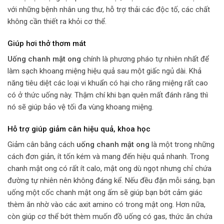
với những bệnh nhân ung thư, hỗ trợ thải các độc tố, các chất
không cần thiết ra khỏi cơ thể.
Giúp hơi thở thơm mát
Uống chanh mật ong
chính là phương pháo tự nhiên nhất để
làm sạch khoang miệng hiệu quả sau một giấc ngủ dài. Khả
năng tiêu diệt các loại vi khuẩn có hại cho răng miệng rất cao
có ở thức uống này. Thậm chí khi bạn quên mất đánh răng thì
nó sẽ giúp bảo vệ tối đa vùng khoang miệng.
Hỗ trợ giúp giảm cân hiệu quả, khoa học
Giảm cân bằng cách
uống chanh mật ong
là một trong những
cách đơn giản, ít tốn kém và mang đến hiệu quả nhanh. Trong
chanh mật ong có rất ít calo, mật ong dù ngọt nhưng chỉ chứa
đường tự nhiên nên không đáng kể. Nếu đều đặn mỗi sáng, bạn
uống một cốc chanh mật ong ấm sẽ giúp bạn bớt cảm giác
thèm ăn nhờ vào các axit amino có trong mật ong. Hơn nữa,
còn giúp cơ thể bớt thèm muốn đồ uống có gas, thức ăn chứa