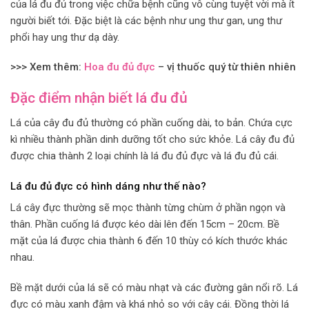
của lá đu đủ trong việc chữa bệnh cũng vô cùng tuyệt vời mà ít
người biết tới. Đặc biệt là các bệnh như ung thư gan, ung thư
phổi hay ung thư dạ dày.
>>> Xem thêm:
Hoa đu đủ đực
– vị thuốc quý từ thiên nhiên
Đặc điểm nhận biết lá đu đủ
Lá của cây đu đủ thường có phần cuống dài, to bản. Chứa cực
kì nhiều thành phần dinh dưỡng tốt cho sức khỏe. Lá cây đu đủ
được chia thành 2 loại chính là lá đu đủ đực và lá đu đủ cái.
Lá đu đủ đực có hình dáng như thế nào?
Lá cây đực thường sẽ mọc thành từng chùm ở phần ngọn và
thân. Phần cuống lá được kéo dài lên đến 15cm – 20cm. Bề
mặt của lá được chia thành 6 đến 10 thùy có kích thước khác
nhau.
Bề mặt dưới của lá sẽ có màu nhạt và các đường gân nổi rõ. Lá
đực có màu xanh đậm và khá nhỏ so với cây cái. Đồng thời lá