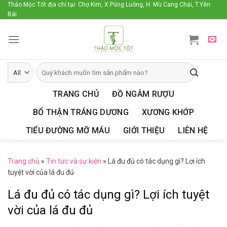
Skip
Thảo Mộc Tốt địa chỉ tại: Chợ Kim, X.Púng Luông, H. Mù Cang Chải, T.Yên
Bái
to
content
TRANG CHỦ
ĐỒ NGÂM RƯỢU
BỔ THẬN TRÁNG DƯƠNG
XƯƠNG KHỚP
TIỂU ĐƯỜNG MỠ MÁU
GIỚI THIỆU
LIÊN HỆ
Trang chủ
»
Tin tức và sự kiện
»
Lá đu đủ có tác dụng gì? Lợi ích
tuyệt vời của lá đu đủ
Lá đu đủ có tác dụng gì? Lợi ích tuyệt
vời của lá đu đủ