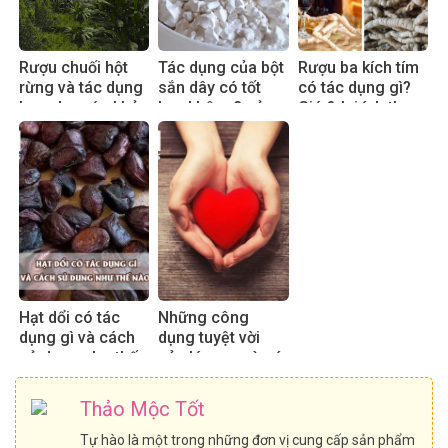
Rượu chuối hột
Tác dụng của bột
Rượu ba kích tím
rừng và tác dụng
sắn dây có tốt
có tác dụng gì?
hay cho sức khỏe
hay không? sử
Giá & lợi ích thực
dụng đúng cách
tế 2025
hiệu quả
Hạt dổi có tác
Những công
dụng gì và cách
dụng tuyệt vời
sử dụng như thế
của lá sen mà có
nào?
thể bạn chưa biết
Thảo Mộc Tốt
Tự hào là một trong những đơn vị cung cấp sản phẩm