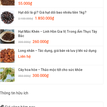
55.000
₫
Hạt dổi là gì? Giá hạt dổi bao nhiêu tiền 1kg?
1.850.000
₫
2.100.000
₫
Hạt Mắc Khén – Linh Hồn Gia Vị Trong Ẩm Thực Tây
Bắc
260.000
₫
300.000
₫
Long nhãn – Tác dụng, giá bán và lưu ý khi sử dụng
Liên hệ
Cây hoa hòe – Thảo mộc tốt cho sức khỏe
300.000
₫
350.000
₫
Thông tin hữu ích
Giá vàng hôm nay