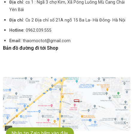
Địa chỉ:
cs 1 : Ngã 3 chợ Kim, Xã Póng Luông Mù Cang Chải
Yên Bái
Địa chỉ:
Cs 2 Địa chỉ số 21A ngõ 15 Ba La- Hà Đông- Hà Nội
Hotline:
0962.039.555
Email:
thaomoctot@gmail.com
Bản đồ đường đi tới Shop
Nhắn tin Zalo bấm vào đây