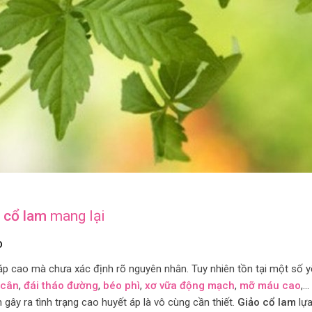
 cổ lam
mang lại
o
áp cao mà chưa xác định rõ nguyên nhân. Tuy nhiên tồn tại một số y
 cân
,
đái tháo đường
,
béo phì
,
xơ vữa động mạch
,
mỡ máu cao
,…
gây ra tình trạng cao huyết áp là vô cùng cần thiết.
Giảo cổ lam
lựa