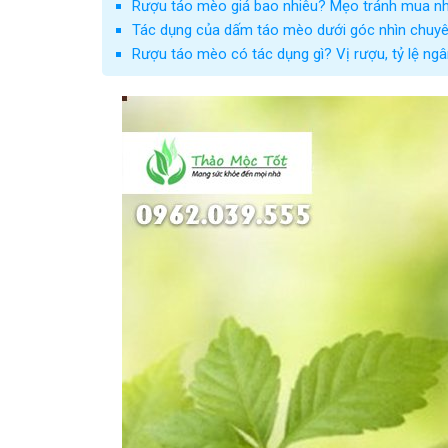
Rượu táo mèo giá bao nhiêu? Mẹo tránh mua n
Tác dụng của dấm táo mèo dưới góc nhìn chuyê
Rượu táo mèo có tác dụng gì? Vị rượu, tỷ lệ n