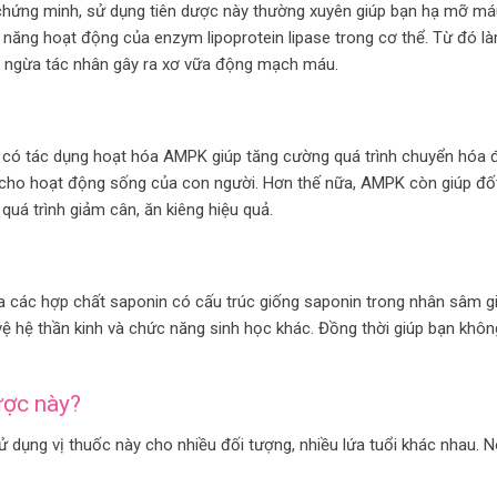
chứng minh, sử dụng tiên dược này thường xuyên giúp bạn hạ mỡ má
hả năng hoạt động của enzym lipoprotein lipase trong cơ thể. Từ đó l
 ngừa tác nhân gây ra xơ vữa động mạch máu.
ợc có tác dụng hoạt hóa AMPK giúp tăng cường quá trình chuyển hóa
cho hoạt động sống của con người. Hơn thế nữa, AMPK còn giúp đố
quá trình giảm cân, ăn kiêng hiệu quả.
 các hợp chất saponin có cấu trúc giống saponin trong nhân sâm g
ệ hệ thần kinh và chức năng sinh học khác. Đồng thời giúp bạn khôn
ược này?
sử dụng vị thuốc này cho nhiều đối tượng, nhiều lứa tuổi khác nhau. 