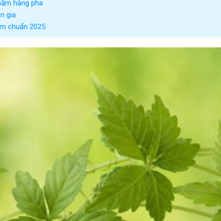
hầm hàng pha
n gia
gâm chuẩn 2025