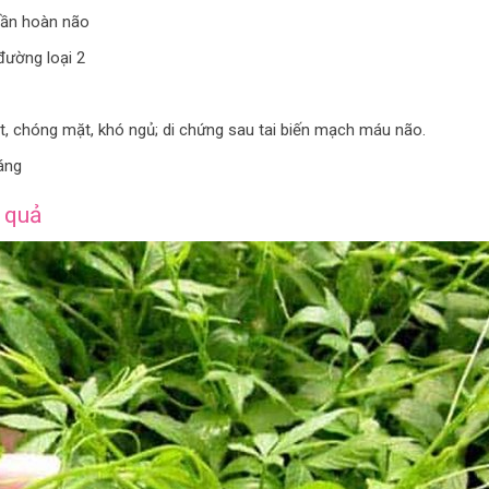
uần hoàn não
ường loại 2
, chóng mặt, khó ngủ; di chứng sau tai biến mạch máu não.
ng​
 quả