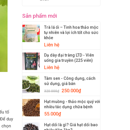
Sản phẩm mới
Trà lá ổi – Tinh hoa thảo mộc
tự nhiên và lợi ích tốt cho sức
khỏe
Liên hệ
Dạ dày đại tràng LTD - Viên
uống gia truyền (225 viên)
Liên hệ
Tâm sen - Công dụng, cách
sử dụng, giá bán
250.000
₫
320.000
₫
Hạt muồng - thảo mộc quý với
nhiều tác dụng chữa bệnh
ếu tố
55.000
₫
 Để duy
Hạt dổi là gì? Giá hạt dổi bao
 chọn