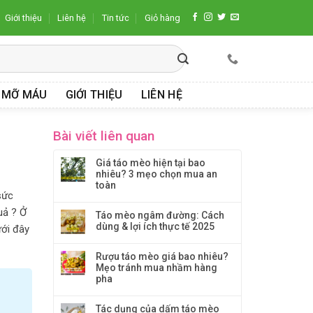
Giới thiệu
Liên hệ
Tin tức
Giỏ hàng
 MỠ MÁU
GIỚI THIỆU
LIÊN HỆ
Bài viết liên quan
Giá táo mèo hiện tại bao
nhiêu? 3 mẹo chọn mua an
toàn
sức
uả ? Ở
Táo mèo ngâm đường: Cách
dùng & lợi ích thực tế 2025
ưới đây
Rượu táo mèo giá bao nhiêu?
Mẹo tránh mua nhầm hàng
pha
Tác dụng của dấm táo mèo