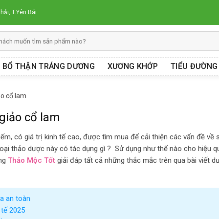
hải, T.Yên Bái
BỔ THẬN TRÁNG DƯƠNG
XƯƠNG KHỚP
TIỂU ĐƯỜNG
ảo cổ lam
 giảo cổ lam
iếm, có giá trị kinh tế cao, được tìm mua để cải thiện các vấn đề về 
 loại thảo dược này có tác dụng gì ? Sử dụng như thế nào cho hiệu q
ùng
Thảo Mộc Tốt
giải đáp tất cả những thắc mắc trên qua bài viết d
a an toàn
 tế 2025