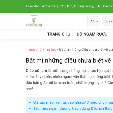
Skip
Thảo Mộc Tốt địa chỉ tại: Chợ Kim, X.Púng Luông, H. Mù Cang C
to
content
TRANG CHỦ
ĐỒ NGÂM RƯỢU
Trang chủ
»
Tin tức
»
Bật mí những điều chưa biết về gi
Bật mí những điều chưa biết về
Giảo cổ lam
là một trong những loại dược liệu quý h
khỏe. Tuy nhiên, nhiều người vẫn thật sự không biết
đâu bán
giảo cổ lam
an toàn, chất lượng, uy tín? C
nhé!
Giá táo mèo hiện tại bao nhiêu? 3 mẹo chọn mu
Táo mèo ngâm đường: Cách dùng & lợi ích thực