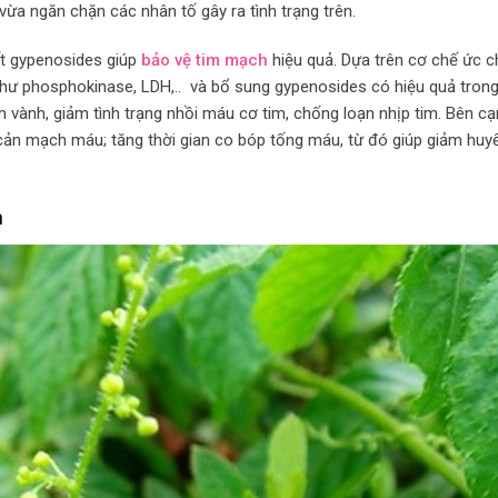
 vừa ngăn chặn các nhân tố gây ra tình trạng trên.
t gypenosides giúp
bảo vệ tim mạch
hiệu quả. Dựa trên cơ chế ức c
như phosphokinase, LDH,.. và bổ sung gypenosides có hiệu quả tron
h vành, giảm tình trạng nhồi máu cơ tim, chống loạn nhịp tim. Bên cạ
cản mạch máu; tăng thời gian co bóp tống máu, từ đó giúp giảm huy
h