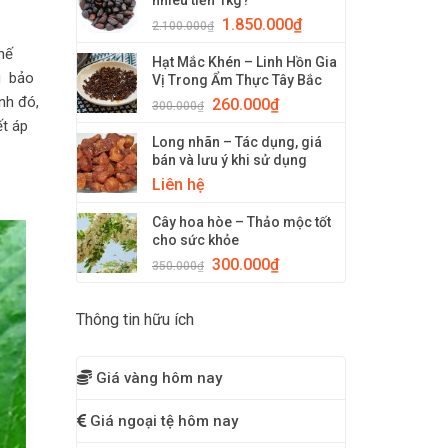
nhiêu tiền 1kg?
1.850.000
₫
2.100.000
₫
hế
Hạt Mắc Khén – Linh Hồn Gia
g bảo
Vị Trong Ẩm Thực Tây Bắc
nh đó,
260.000
₫
300.000
₫
ết áp
Long nhãn – Tác dụng, giá
bán và lưu ý khi sử dụng
Liên hệ
Cây hoa hòe – Thảo mộc tốt
cho sức khỏe
300.000
₫
350.000
₫
Thông tin hữu ích
Giá vàng hôm nay
Giá ngoại tệ hôm nay