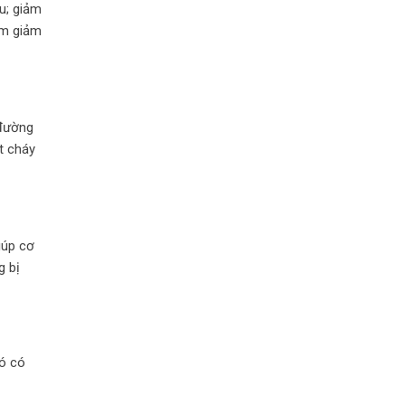
u; giảm
àm giảm
 đường
t cháy
iúp cơ
g bị
Nó có