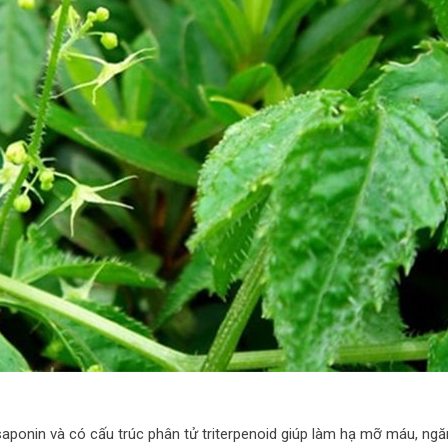
saponin và có cấu trúc phân tử triterpenoid giúp làm hạ mỡ máu, ng