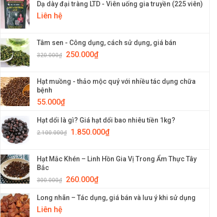
Dạ dày đại tràng LTD - Viên uống gia truyền (225 viên)
Liên hệ
Tâm sen - Công dụng, cách sử dụng, giá bán
250.000
₫
320.000
₫
Hạt muồng - thảo mộc quý với nhiều tác dụng chữa
bệnh
55.000
₫
Hạt dổi là gì? Giá hạt dổi bao nhiêu tiền 1kg?
1.850.000
₫
2.100.000
₫
Hạt Mắc Khén – Linh Hồn Gia Vị Trong Ẩm Thực Tây
Bắc
260.000
₫
300.000
₫
Long nhãn – Tác dụng, giá bán và lưu ý khi sử dụng
Liên hệ