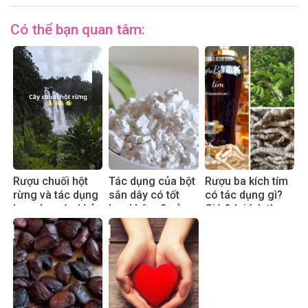
Có thể bạn quan tâm:
Rượu chuối hột
Tác dụng của bột
Rượu ba kích tím
rừng và tác dụng
sắn dây có tốt
có tác dụng gì?
hay cho sức khỏe
hay không? sử
Giá & lợi ích thực
dụng đúng cách
tế 2025
hiệu quả