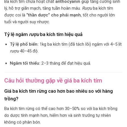
Ba kích tím chứa hoạt chất
anthocyanin
giúp tăng cường sinh
lý, hỗ trợ giãn mạch, tăng tuần hoàn máu.
Rượu
ba kích tím
được coi là
“thần dược” cho phái mạnh
, tốt cho người lớn
tuổi và người suy nhược.
Tỷ lệ ngâm
rượu
ba kích tím hiệu quả
Tỷ lệ phổ biến:
1kg ba kích tím (đã tách lõi) ngâm với 4–5 lít
rượu
40–45 độ.
Ngâm tối thiểu:
2–3 tháng để đạt hiệu quả.
Câu hỏi thường gặp về giá ba kích tím
Giá ba kích tím rừng cao hơn bao nhiêu so với hàng
trồng?
Ba kích tím rừng có thể cao hơn 30–50% so với ba kích trồng
do dược tính mạnh hơn, hiếm hơn và sinh trưởng tự nhiên
không có phân bón.