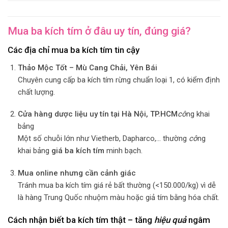
Mua ba kích tím ở đâu uy tín, đúng giá?
Các địa chỉ mua ba kích tím tin cậy
Thảo Mộc Tốt – Mù Cang Chải, Yên Bái
Chuyên cung cấp ba kích tím rừng chuẩn loại 1, có kiểm định
chất lượng.
Cửa hàng dược liệu uy tín tại Hà Nội, TP.HCM
cô
ng khai
bảng
Một số chuỗi lớn như Vietherb, Dapharco,… thường
cô
ng
khai bảng
giá ba kích tím
minh bạch.
Mua online nhưng cần cảnh giác
Tránh mua ba kích tím giá rẻ bất thường (<150.000/kg) vì dễ
là hàng Trung Quốc nhuộm màu hoặc giả tím bằng hóa chất.
Cách nhận biết ba kích tím thật – tăng
hiệu quả
ngâm