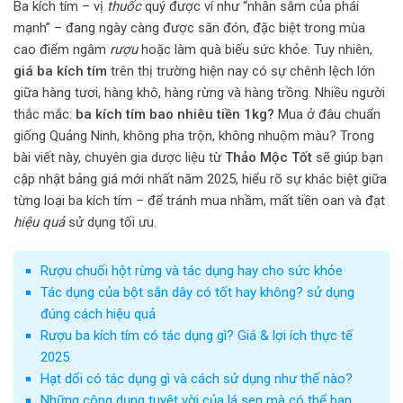
Ba kích tím – vị
thuốc
quý được ví như “nhân sâm của phái
mạnh” – đang ngày càng được săn đón, đặc biệt trong mùa
cao điểm ngâm
rượu
hoặc làm quà biếu sức khỏe. Tuy nhiên,
giá ba kích tím
trên thị trường hiện nay có sự chênh lệch lớn
giữa hàng tươi, hàng khô, hàng rừng và hàng trồng. Nhiều người
thắc mắc:
ba kích tím bao nhiêu tiền 1kg?
Mua ở đâu chuẩn
giống Quảng Ninh, không pha trộn, không nhuộm màu? Trong
bài viết này, chuyên gia dược liệu từ
Thảo Mộc Tốt
sẽ giúp bạn
cập nhật bảng giá mới nhất năm 2025, hiểu rõ sự khác biệt giữa
từng loại ba kích tím – để tránh mua nhầm, mất tiền oan và đạt
hiệu quả
sử dụng tối ưu.
Rượu chuối hột rừng và tác dụng hay cho sức khỏe
Tác dụng của bột sắn dây có tốt hay không? sử dụng
đúng cách hiệu quả
Rượu ba kích tím có tác dụng gì? Giá & lợi ích thực tế
2025
Hạt dổi có tác dụng gì và cách sử dụng như thế nào?
Những công dụng tuyệt vời của lá sen mà có thể bạn