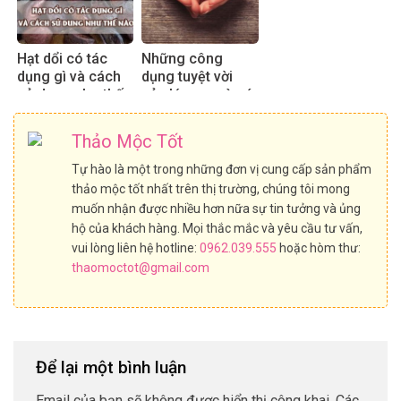
Hạt dổi có tác
Những công
dụng gì và cách
dụng tuyệt vời
sử dụng như thế
của lá sen mà có
nào?
thể bạn chưa biết
Thảo Mộc Tốt
Tự hào là một trong những đơn vị cung cấp sản phẩm
thảo mộc tốt nhất trên thị trường, chúng tôi mong
muốn nhận được nhiều hơn nữa sự tin tưởng và ủng
hộ của khách hàng. Mọi thắc mắc và yêu cầu tư vấn,
vui lòng liên hệ hotline:
0962.039.555
hoặc hòm thư:
thaomoctot@gmail.com
Để lại một bình luận
Email của bạn sẽ không được hiển thị công khai.
Các