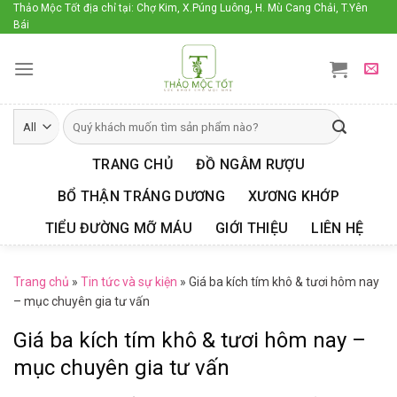
Skip
Thảo Mộc Tốt địa chỉ tại: Chợ Kim, X.Púng Luông, H. Mù Cang Chải, T.Yên
Bái
to
content
TRANG CHỦ
ĐỒ NGÂM RƯỢU
BỔ THẬN TRÁNG DƯƠNG
XƯƠNG KHỚP
TIỂU ĐƯỜNG MỠ MÁU
GIỚI THIỆU
LIÊN HỆ
Trang chủ
»
Tin tức và sự kiện
»
Giá ba kích tím khô & tươi hôm nay
– mục chuyên gia tư vấn
Giá ba kích tím khô & tươi hôm nay –
mục chuyên gia tư vấn