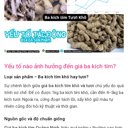
Yếu tố nào ảnh hưởng đến giá ba kích tím?
Loại sản phẩm – Ba kích tím khô hay tươi?
Sự chênh lệch giữa
giá ba kích tím khô và tươi
chủ yếu do quá
trình sơ chế. Để có được 1kg ba kích tím khô, cần đến 4–5kg ba
kích tươi. Ngoài ra,
cô
ng đoạn tách lõi, sấy khô giữ màu tự
nhiên cũng đòi hỏi kỹ thuật và thời gian.
Nguồn gốc và độ chuẩn giống
Giá ba kích tím Quảng Ninh
hiệu quả
ngâm r thường cao hơn