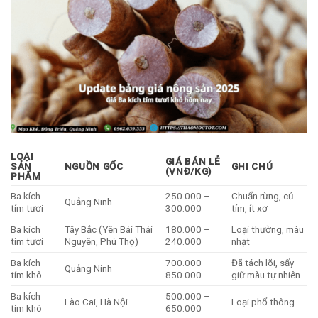
LOẠI
GIÁ BÁN LẺ
SẢN
NGUỒN GỐC
GHI CHÚ
(VNĐ/KG)
PHẨM
Ba kích
250.000 –
Chuẩn rừng, củ
Quảng Ninh
tím tươi
300.000
tím, ít xơ
Ba kích
Tây Bắc (Yên Bái Thái
180.000 –
Loại thường, màu
tím tươi
Nguyên, Phú Thọ)
240.000
nhạt
Ba kích
700.000 –
Đã tách lõi, sấy
Quảng Ninh
tím khô
850.000
giữ màu tự nhiên
Ba kích
500.000 –
Lào Cai, Hà Nội
Loại phổ thông
tím khô
650.000