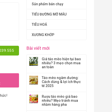
Sản phẩm bán chạy
TIỂU ĐƯỜNG MỠ MÁU
TIÊU HOÁ
XƯƠNG KHỚP
Bài viết mới
.039.555
Giá táo mèo hiện tại bao
nhiêu? 3 mẹo chọn mua
an toàn
Táo mèo ngâm đường:
Cách dùng & lợi ích thực
t
tế 2025
thức!
Rượu táo mèo giá bao
nhiêu? Mẹo tránh mua
nhầm hàng pha