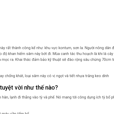
 này rất thành công kể như: khu vực kontum, sơn la. Người nông dân
 độ khan hiếm sâm này bớt đi. Mùa canh tác thu hoạch là khi lá cây 
chưa mọc ra. Khai thác đảm bảo kỹ thuật sẽ đào rộng sâu chừng 70cm 
y chống khát, loại sâm này có vị ngọt và tiết nhựa trắng keo dính
tuyệt vời như thế nào?
àn, lạnh đi thẳng vào tỳ và phế. Nó mang tới công dụng ích tỳ bổ ph
ất máu cần tẩm bổ