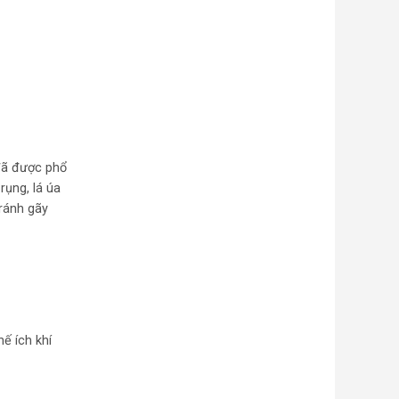
 đã được phổ
rụng, lá úa
tránh gãy
ế ích khí