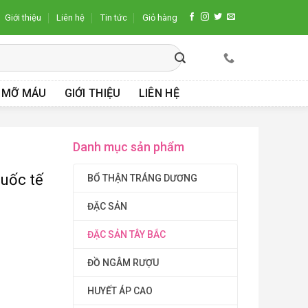
Giới thiệu
Liên hệ
Tin tức
Giỏ hàng
 MỠ MÁU
GIỚI THIỆU
LIÊN HỆ
Danh mục sản phẩm
quốc tế
BỔ THẬN TRÁNG DƯƠNG
ĐẶC SẢN
ĐẶC SẢN TÂY BẮC
ĐỒ NGÂM RƯỢU
HUYẾT ÁP CAO