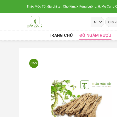
Skip
Thảo Mộc Tốt địa chỉ tại: Chợ Kim, X.Púng Luông, H. Mù Cang C
to
content
TRANG CHỦ
ĐỒ NGÂM RƯỢU
-25%