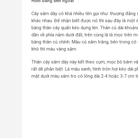
Hình dáng bên ngoài
Cây sâm dây có khá nhiều tên gọi như: thượng đẳng 
khác nhau. Để nhận biết được nó thì sau đây là một 
bằng thân cây quấn kéo dựng lên. Thân củ dài khoảng
dần về phía nằm dưới đất, trên cùng là lá mọc trên 
bằng thân củ chính. Màu củ sâm trắng, bên trong có l
khô thì màu vàng sậm.
Thân cây sâm dây này kết theo cụm, mọc bò bám vào
rất dễ phân biệt. Lá màu xanh, hình tròn hơi kéo dài 
mặt dưới màu xám tro có lông dài 2-4 hoặc 3-7 cm tù