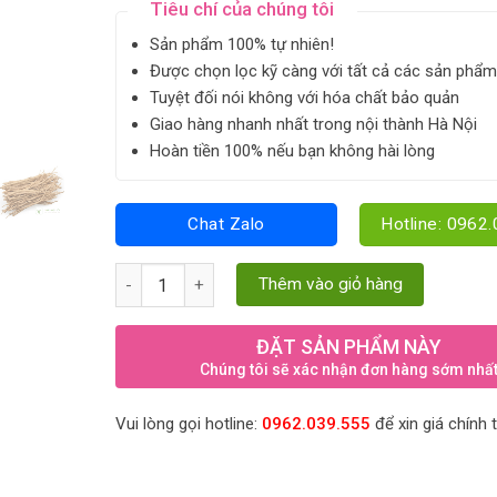
Tiêu chí của chúng tôi
Sản phẩm 100% tự nhiên!
Được chọn lọc kỹ càng với tất cả các sản phẩm
Tuyệt đối nói không với hóa chất bảo quản
Giao hàng nhanh nhất trong nội thành Hà Nội
Hoàn tiền 100% nếu bạn không hài lòng
Chat Zalo
Hotline: 0962
Đẳng sâm rừng - sâm Việt giá trị quốc tế quantity
Thêm vào giỏ hàng
ĐẶT SẢN PHẨM NÀY
Chúng tôi sẽ xác nhận đơn hàng sớm nhấ
Vui lòng gọi hotline:
0962.039.555
để xin giá chính 