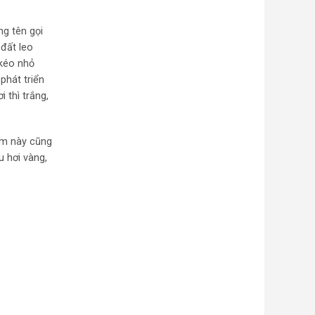
g tên gọi
đất leo
 kéo nhỏ
phát triển
 thì trắng,
âm này cũng
u hơi vàng,