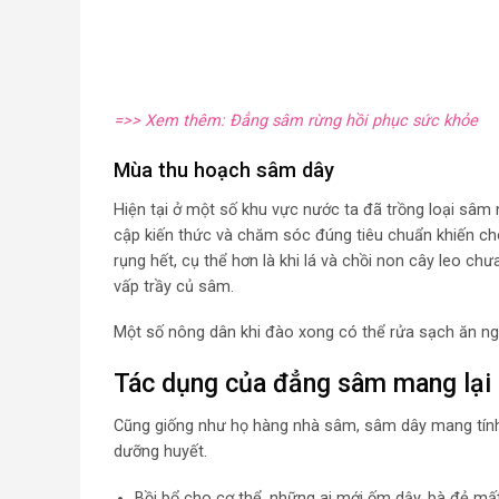
=>> Xem thêm: Đẳng sâm rừng hồi phục sức khỏe
Mùa thu hoạch sâm dây
Hiện tại ở một số khu vực nước ta đã trồng loại sâm
cập kiến thức và chăm sóc đúng tiêu chuẩn khiến cho
rụng hết, cụ thể hơn là khi lá và chồi non cây leo 
vấp trầy củ sâm.
Một số nông dân khi đào xong có thể rửa sạch ăn nga
Tác dụng của đẳng sâm mang lại 
Cũng giống như họ hàng nhà sâm, sâm dây mang tính h
dưỡng huyết.
Bồi bổ cho cơ thể, những ai mới ốm dậy, bà đẻ m