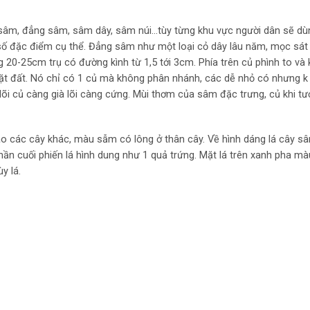
sâm, đẳng sâm, sâm dây, sâm núi…tùy từng khu vực người dân sẽ dùn
số đặc điểm cụ thể. Đẳng sâm như một loại cỏ dây lâu năm, mọc sát 
 20-25cm trụ có đường kình từ 1,5 tới 3cm. Phía trên củ phình to và
mặt đất. Nó chỉ có 1 củ mà không phân nhánh, các dễ nhỏ có nhưng k 
õi củ càng già lõi càng cứng. Mùi thơm của sâm đặc trưng, củ khi tươi
 các cây khác, màu sẫm có lông ở thân cây. Về hình dáng lá cây s
phần cuối phiến lá hình dung như 1 quả trứng. Mặt lá trên xanh pha mà
y lá.