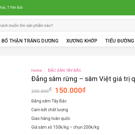
hải, T.Yên Bái
BỔ THẬN TRÁNG DƯƠNG
XƯƠNG KHỚP
TIỂU ĐƯỜNG
Home
/
ĐẶC SẢN TÂY BẮC
Đẳng sâm rừng – sâm Việt giá trị 
₫
150.000
₫
200.000
Đẳng sâm Tây Bắc
Cam kết chất lượng
Giao hàng toàn quốc
Giá sâm xô 150k/kg – chọn 200k/kg