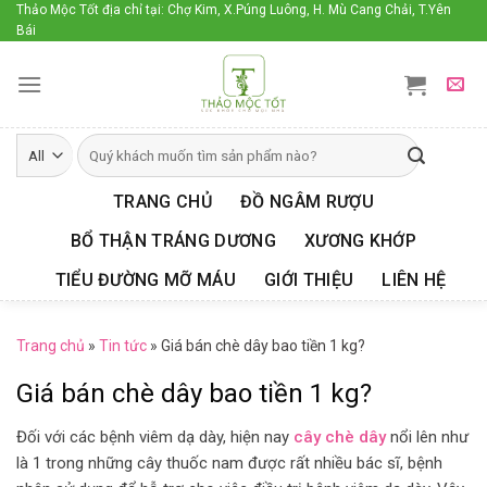
Skip
Thảo Mộc Tốt địa chỉ tại: Chợ Kim, X.Púng Luông, H. Mù Cang Chải, T.Yên
Bái
to
content
TRANG CHỦ
ĐỒ NGÂM RƯỢU
BỔ THẬN TRÁNG DƯƠNG
XƯƠNG KHỚP
TIỂU ĐƯỜNG MỠ MÁU
GIỚI THIỆU
LIÊN HỆ
Trang chủ
»
Tin tức
»
Giá bán chè dây bao tiền 1 kg?
Giá bán chè dây bao tiền 1 kg?
Đối với các bệnh viêm dạ dày, hiện nay
cây chè dây
nổi lên như
là 1 trong những cây thuốc nam được rất nhiều bác sĩ, bệnh