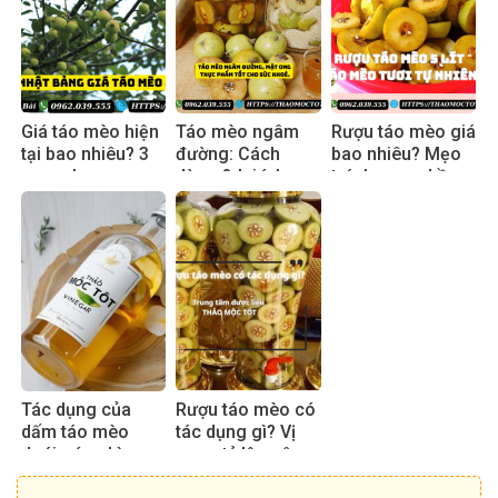
Giá táo mèo hiện
Táo mèo ngâm
Rượu táo mèo giá
tại bao nhiêu? 3
đường: Cách
bao nhiêu? Mẹo
mẹo chọn mua
dùng & lợi ích
tránh mua nhầm
an toàn
thực tế 2025
hàng pha
Tác dụng của
Rượu táo mèo có
dấm táo mèo
tác dụng gì? Vị
dưới góc nhìn
rượu, tỷ lệ ngâm
chuyên gia
chuẩn 2025