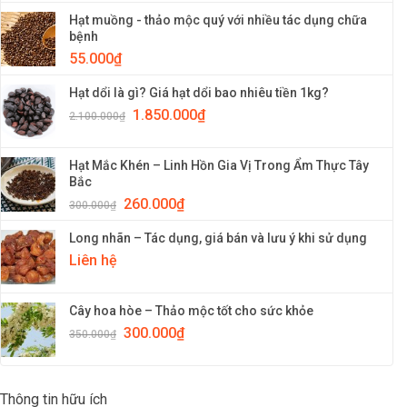
Hạt muồng - thảo mộc quý với nhiều tác dụng chữa
bệnh
55.000
₫
Hạt dổi là gì? Giá hạt dổi bao nhiêu tiền 1kg?
1.850.000
₫
2.100.000
₫
Hạt Mắc Khén – Linh Hồn Gia Vị Trong Ẩm Thực Tây
Bắc
260.000
₫
300.000
₫
Long nhãn – Tác dụng, giá bán và lưu ý khi sử dụng
Liên hệ
Cây hoa hòe – Thảo mộc tốt cho sức khỏe
300.000
₫
350.000
₫
Thông tin hữu ích