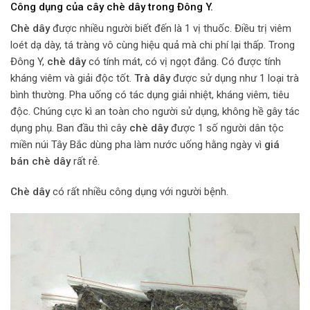
Công dụng của cây chè dây trong Đông Y.
Chè dây
được nhiều người biết đến là 1 vị thuốc. Điều trị viêm
loét dạ dày, tá tràng vô cùng hiệu quả mà chi phí lại thấp. Trong
Đông Y,
chè dây
có tính mát, có vị ngọt đắng. Có được tính
kháng viêm và giải độc tốt.
Trà dây
được sử dụng như 1 loại trà
bình thường. Pha uống có tác dụng giải nhiệt, kháng viêm, tiêu
độc. Chúng cực kì an toàn cho người sử dụng, không hề gây tác
dụng phụ. Ban đầu thì cây
chè dây
được 1 số người dân tộc
miền núi Tây Bắc dùng pha làm nước uống hằng ngày vì
giá
bán chè
dây
rất rẻ.
Chè dây
có rất nhiều công dụng với người bệnh.