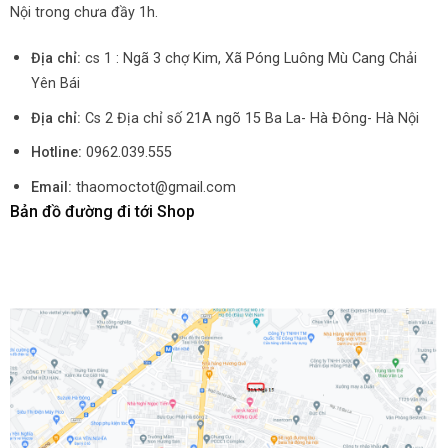
Nội trong chưa đầy 1h.
Địa chỉ:
cs 1 : Ngã 3 chợ Kim, Xã Póng Luông Mù Cang Chải
Yên Bái
Địa chỉ:
Cs 2 Địa chỉ số 21A ngõ 15 Ba La- Hà Đông- Hà Nội
Hotline:
0962.039.555
Email:
thaomoctot@gmail.com
Bản đồ đường đi tới Shop