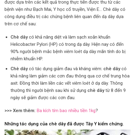
được dựa trên các kết quả trong thực tiễn được thu từ các
bệnh viện như Bạch Mai, Y học cổ truyền, Viện E… Chè dây có
công dụng điều trị các chứng bệnh liên quan đến dạ dày dựa
trên cơ chế sau:
Chè dây
có khả năng diệt và làm sạch xoắn khuẩn
Helicobacter Pylori (HP) có trong dạ dày. Hiện nay có đến
90% người bệnh mắc bệnh viêm loét dạ dày mãn tính do bị
nhiễm khuẩn HP.
Chè dây
có tác dụng giảm đau và kháng viêm:
chè dây
có
khả năng làm giảm các cơn đau thông qua cơ chế trung hòa
axit. Đồng thời làm liền các vết viêm loét ở dạ dày. Thông
thường thì người bệnh sau khi sử dụng
chè dây
từ 8 đến 9
ngày sẽ giảm được các cơn đau.
>>> Xem thêm:
Ba kích tím bao nhiều tiền 1kg
?
Những tác dụng của chè dây đã được Tây Y kiểm chứng.