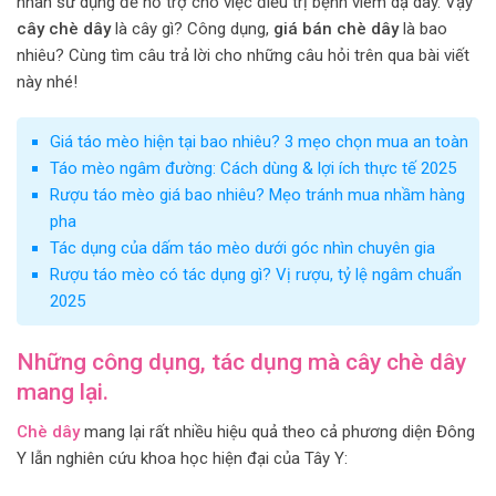
nhân sử dụng để hỗ trợ cho việc điều trị bệnh viêm dạ dày. Vậy
cây chè dây
là cây gì? Công dụng,
giá bán chè dây
là bao
nhiêu? Cùng tìm câu trả lời cho những câu hỏi trên qua bài viết
này nhé!
Giá táo mèo hiện tại bao nhiêu? 3 mẹo chọn mua an toàn
Táo mèo ngâm đường: Cách dùng & lợi ích thực tế 2025
Rượu táo mèo giá bao nhiêu? Mẹo tránh mua nhầm hàng
pha
Tác dụng của dấm táo mèo dưới góc nhìn chuyên gia
Rượu táo mèo có tác dụng gì? Vị rượu, tỷ lệ ngâm chuẩn
2025
Những công dụng, tác dụng mà cây chè dây
mang lại.
Chè dây
mang lại rất nhiều hiệu quả theo cả phương diện Đông
Y lẫn nghiên cứu khoa học hiện đại của Tây Y: