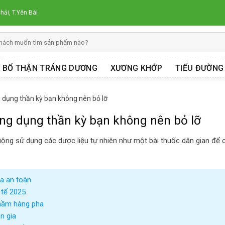
hải, T.Yên Bái
BỔ THẬN TRÁNG DƯƠNG
XƯƠNG KHỚP
TIỂU ĐƯỜNG
 dụng thần kỳ bạn không nên bỏ lỡ
ng dụng thần kỳ bạn không nên bỏ lỡ
uộng sử dụng các dược liệu tự nhiên như một bài thuốc dân gian để 
a an toàn
 tế 2025
hầm hàng pha
n gia