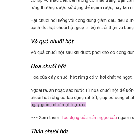
có lớp vỏ màu đen, bên trong có màu trắng. Bạn cần 
rừng thường được sử dụng để ngâm rượu, hay tán n
Hạt chuối nổi tiếng với công dụng giảm đau, tiêu sưn
cạnh đó, hạt chuối hột giúp trị bệnh sỏi thận và bàn
Vỏ quả chuối hột
Vỏ quả chuối hột sau khi được phơi khô có công dụng đ
Hoa chuối hột
Hoa của
cây chuối hột rừng
có vị hơi chát và ngọt
Ngoài ra, ăn hoặc sắc nước từ hoa chuối hột để uốn
chuối hột rừng có tác dụng rất tốt, giúp bổ sung chất
ngày giống như một loại rau.
>>> Xem thêm:
Tác dụng của nấm ngọc cẩu
ngâm rượ
Thân chuối hột