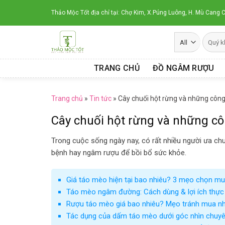
Skip
Thảo Mộc Tốt địa chỉ tại: Chợ Kim, X.Púng Luông, H. Mù Cang C
to
content
TRANG CHỦ
ĐỒ NGÂM RƯỢU
Trang chủ
»
Tin tức
»
Cây chuối hột rừng và những công
Cây chuối hột rừng và những cô
Trong cuộc sống ngày nay, có rất nhiều người ưa ch
bệnh hay ngâm rượu để bồi bổ sức khỏe.
Giá táo mèo hiện tại bao nhiêu? 3 mẹo chọn mu
Táo mèo ngâm đường: Cách dùng & lợi ích thực
Rượu táo mèo giá bao nhiêu? Mẹo tránh mua n
Tác dụng của dấm táo mèo dưới góc nhìn chuyê