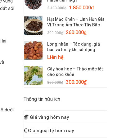
nhiêu tiền 1kg?
ác vùng
1.850.000
₫
đất sỏi
2.100.000
₫
Hạt Mắc Khén – Linh Hồn Gia
Vị Trong Ẩm Thực Tây Bắc
260.000
₫
300.000
₫
Hai
Long nhãn – Tác dụng, giá
bán và lưu ý khi sử dụng
Liên hệ
và
Cây hoa hòe – Thảo mộc tốt
cho sức khỏe
300.000
₫
350.000
₫
Thông tin hữu ích
hô dưới
Giá vàng hôm nay
Giá ngoại tệ hôm nay