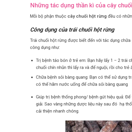
Những tác dụng thần kì của cây chuố
Mỗi bộ phận thuộc
cây chuối hột rừng
đều có nhữn
Công dụng của trái chuối hột rừng
Trái chuối hột rừng được biết đến với tác dụng chữa
công dụng như:
Trị bệnh táo bón ở trẻ em: Bạn hãy lấy 1 – 2 trái 
chuối chín nhũn thì lấy ra và để nguội, rồi cho trẻ 
Chữa bệnh sỏi bàng quang: Bạn có thể sử dụng trá
có thể hãm nước uống để chữa sỏi bàng quang
Giúp trị bệnh thống phong/ bệnh gút hiệu quả: Để t
giải. Sao vàng những dược liệu này sau đó hạ thổ
cải thiện nhanh chóng.