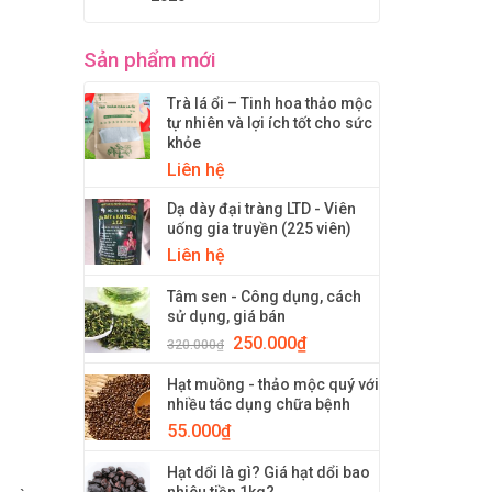
Sản phẩm mới
Trà lá ổi – Tinh hoa thảo mộc
tự nhiên và lợi ích tốt cho sức
khỏe
Liên hệ
Dạ dày đại tràng LTD - Viên
uống gia truyền (225 viên)
Liên hệ
Tâm sen - Công dụng, cách
sử dụng, giá bán
250.000
₫
320.000
₫
Hạt muồng - thảo mộc quý với
nhiều tác dụng chữa bệnh
55.000
₫
Hạt dổi là gì? Giá hạt dổi bao