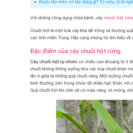
Rượu táo mèo có tác dụng gì? Vị rượu, tỷ lệ n
Với những công dụng chữa bệnh,
cây
chuối hột rừ
Chuối hột là một loài cây khá dễ trồng và thường xuất
các tỉnh miền Trung. Hãy cùng chúng tôi tìm hiểu về
Đặc điểm của cây chuối hột rừng
Cây chuối hột tự nhiên
có chiều cao khoảng từ 3 đế
chuối không thõng xuống như các loại chuối khác 
lẫn ở giữa là những quả chuối vàng. Một buồng chuối
bình thường, bên trong chứa rất nhiều hạt. Khác với
Quả chuối hột khi chín sẽ có màu vàng, vỏ mỏng, nhiề