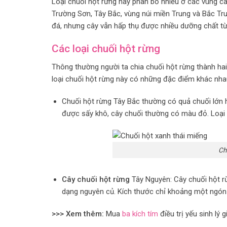
Loại chuối hột rừng này phân bố nhiều ở các vùng ca
Trường Sơn, Tây Bắc, vùng núi miền Trung và Bắc Trun
đá, nhưng cây vẫn hấp thụ được nhiều dưỡng chất từ
Các loại chuối hột rừng
Thông thường người ta chia chuối hột rừng thành hai
loại chuối hột rừng này có những đặc điểm khác nha
Chuối hột rừng Tây Bắc thường có quả chuối lớn h
được sấy khô, cây chuối thường có màu đỏ. Loại 
Ch
Cây chuối hột rừng
Tây Nguyên: Cây chuối hột r
dạng nguyên củ. Kích thước chỉ khoảng một ngón 
>>> Xem thêm:
Mua
ba kích tím
điều trị yếu sinh lý g