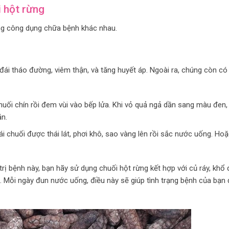
i hột rừng
g công dụng chữa bệnh khác nhau.
 đái tháo đường, viêm thận, và tăng huyết áp. Ngoài ra, chúng còn c
chuối chín rồi đem vùi vào bếp lửa. Khi vỏ quả ngả dần sang màu đen,
ăn.
i chuối được thái lát, phơi khô, sao vàng lên rồi sắc nước uống. Ho
rị bệnh này, bạn hãy sử dụng chuối hột rừng kết hợp với củ ráy, khổ q
. Mỗi ngày đun nước uống, điều này sẽ giúp tình trạng bệnh của bạn