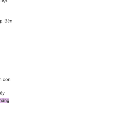
 hột
ớp. Bên
nh con.
cây
 hằng