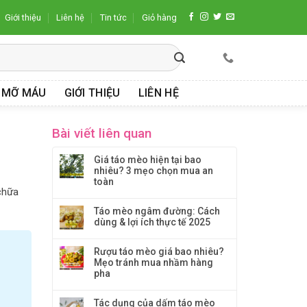
Giới thiệu
Liên hệ
Tin tức
Giỏ hàng
 MỠ MÁU
GIỚI THIỆU
LIÊN HỆ
Bài viết liên quan
Giá táo mèo hiện tại bao
nhiêu? 3 mẹo chọn mua an
toàn
chữa
Táo mèo ngâm đường: Cách
dùng & lợi ích thực tế 2025
Rượu táo mèo giá bao nhiêu?
Mẹo tránh mua nhầm hàng
pha
Tác dụng của dấm táo mèo