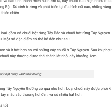
o và các tỉnh thành miền núi nước ta, cây chuối xuất hiện nhiều ở c
g Bộ… Dù sinh trưởng và phát triển tại địa hình núi cao, những vùng 
 thiên nhiên.
 loại, gồm có chuối hột rừng Tây Bắc và chuối hột rừng Tây Nguyên. 
u. Một số đặc điểm có thể kể đến như sau:
ơn và ít hột hơn so với những cây chuối ở Tây Nguyên. Sau khi phơi 
chuối này thường được thái thành lát nhỏ, dày khoảng 1cm.
uối hột rừng xanh thái miếng
ừng Tây Nguyên thường có quả nhỏ hơn. Loại chuối này được phơi k
tay, màu sắc thường hơi đen, và có nhiều hạt hơn.
iá tốt