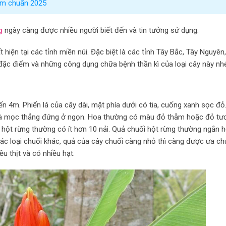
gâm chuẩn 2025
ng
ngày càng được nhiều người biết đến và tin tưởng sử dụng.
 hiện tại các tỉnh miền núi. Đặc biệt là các tỉnh Tây Bắc, Tây Nguyên,
 đặc điểm và những công dụng chữa bệnh thần kì của loại cây này nh
n 4m. Phiến lá của cây dài, mặt phía dưới có tia, cuống xanh sọc đỏ
mà mọc thẳng đứng ở ngọn. Hoa thường có màu đỏ thẫm hoặc đỏ tươ
 hột rừng thường có ít hơn 10 nải. Quả chuối hột rừng thường ngắn 
 các loại chuối khác, quả của cây chuối càng nhỏ thì càng được ưa ch
u thịt và có nhiều hạt.