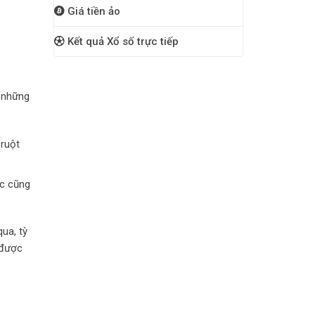
Giá tiền ảo
Kết quả Xổ số trực tiếp
ó những
 ruột
ặc cũng
ua, tỳ
 được