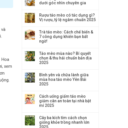
dưới góc nhìn chuyên gia
Rượu táo mèo có tác dụng gì?
Vị rượu, tỷ lệ ngâm chuẩn 2025
 và
Trà táo mèo: Cách chế biến &
é.
7 công dụng khiến bạn bất
ngờ!
Táo mèo mùa nào? Bí quyết
chọn & thu hái chuẩn bản địa
. Hoa
2025
i, xem
hơn
Bình yên và chữa lành giữa
mùa hoa táo mèo Yên Bái
uộng.
2025
Cách uống giấm táo mèo
giảm cân an toàn tại nhà bật
mí 2025
Cây ba kích tím cách chọn
giống khỏe trồng nhanh lớn
2025