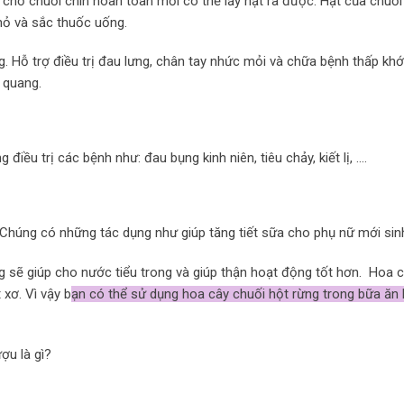
chờ chuối chín hoàn toàn mới có thể lấy hạt ra được. Hạt của chuối
hỏ và sắc thuốc uống.
g. Hỗ trợ điều trị đau lưng, chân tay nhức mỏi và chữa bệnh thấp kh
g quang.
iều trị các bệnh như: đau bụng kinh niên, tiêu chảy, kiết lị, ….
. Chúng có những tác dụng như giúp tăng tiết sữa cho phụ nữ mới si
g sẽ giúp cho nước tiểu trong và giúp thận hoạt động tốt hơn. Hoa 
 xơ. Vì vậy b
ạn có thể sử dụng hoa cây chuối hột rừng trong bữa ăn
u là gì?