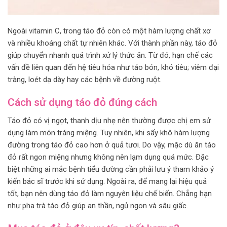
Ngoài vitamin C, trong táo đỏ còn có một hàm lượng chất xơ
và nhiều khoáng chất tự nhiên khác. Với thành phần này, táo đỏ
giúp chuyển nhanh quá trình xử lý thức ăn. Từ đó, hạn chế các
vấn đề liên quan đến hệ tiêu hóa như táo bón, khó tiêu; viêm đại
tràng, loét dạ dày hay các bệnh về đường ruột.
Cách sử dụng táo đỏ đúng cách
Táo đỏ có vị ngọt, thanh dịu nhẹ nên thường được chị em sử
dụng làm món tráng miệng. Tuy nhiên, khi sấy khô hàm lượng
đường trong táo đỏ cao hơn ở quả tươi. Do vậy, mặc dù ăn táo
đỏ rất ngon miệng nhưng không nên lạm dụng quá mức. Đặc
biệt những ai mắc bệnh tiểu đường cần phải lưu ý tham khảo ý
kiến bác sĩ trước khi sử dụng. Ngoài ra, để mang lại hiệu quả
tốt, bạn nên dùng táo đỏ làm nguyên liệu chế biến. Chẳng hạn
như pha trà táo đỏ giúp an thần, ngủ ngon và sâu giấc.