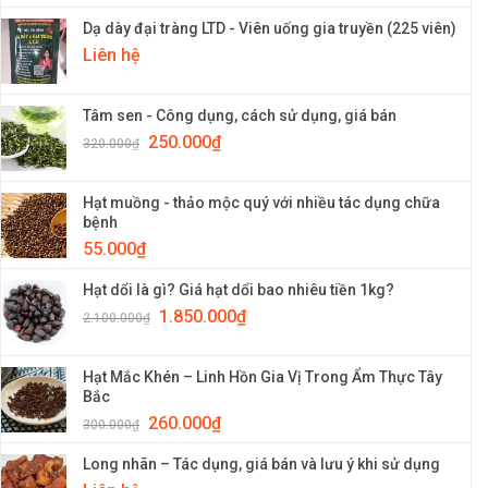
Dạ dày đại tràng LTD - Viên uống gia truyền (225 viên)
Liên hệ
Tâm sen - Công dụng, cách sử dụng, giá bán
250.000
₫
320.000
₫
Hạt muồng - thảo mộc quý với nhiều tác dụng chữa
bệnh
55.000
₫
Hạt dổi là gì? Giá hạt dổi bao nhiêu tiền 1kg?
1.850.000
₫
2.100.000
₫
Hạt Mắc Khén – Linh Hồn Gia Vị Trong Ẩm Thực Tây
Bắc
260.000
₫
300.000
₫
Long nhãn – Tác dụng, giá bán và lưu ý khi sử dụng