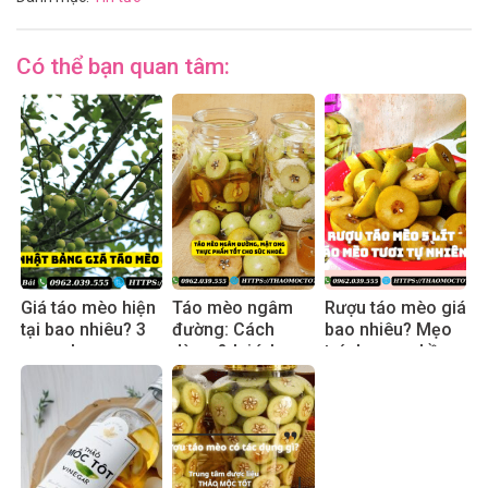
Có thể bạn quan tâm:
Giá táo mèo hiện
Táo mèo ngâm
Rượu táo mèo giá
tại bao nhiêu? 3
đường: Cách
bao nhiêu? Mẹo
mẹo chọn mua
dùng & lợi ích
tránh mua nhầm
an toàn
thực tế 2025
hàng pha