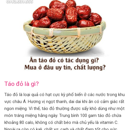
Táo đỏ là gì?
Táo đỏ là loại quả có hạt cực kỳ phổ biến ở các nước trong khu
vực châu Á. Hương vị ngọt thanh, dai dai khi ăn có cảm giác rất
ngon miệng. Vì thế, táo đỏ thường được sấy khô dùng như một
món tráng miệng hằng ngày. Trung bình 100 gam táo đỏ chứa
khoảng 80 calo, không có chất béo mà chủ yếu là vitamin C.
Ngoài ra còn có kali, chất xơ, carb và chất đạm tốt cho sức