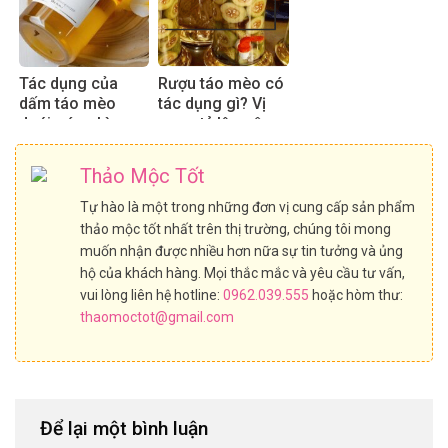
Tác dụng của
Rượu táo mèo có
dấm táo mèo
tác dụng gì? Vị
dưới góc nhìn
rượu, tỷ lệ ngâm
chuyên gia
chuẩn 2025
Thảo Mộc Tốt
Tự hào là một trong những đơn vị cung cấp sản phẩm
thảo mộc tốt nhất trên thị trường, chúng tôi mong
muốn nhận được nhiều hơn nữa sự tin tưởng và ủng
hộ của khách hàng. Mọi thắc mắc và yêu cầu tư vấn,
vui lòng liên hệ hotline:
0962.039.555
hoặc hòm thư:
thaomoctot@gmail.com
Để lại một bình luận