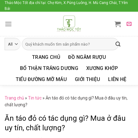
Skip
Thảo Mộc Tốt địa chỉ tại: Chợ Kim, X.Púng Luông, H. Mù Cang Chải, T.Yên
Bái
to
content
TRANG CHỦ
ĐỒ NGÂM RƯỢU
BỔ THẬN TRÁNG DƯƠNG
XƯƠNG KHỚP
TIỂU ĐƯỜNG MỠ MÁU
GIỚI THIỆU
LIÊN HỆ
Trang chủ
»
Tin tức
»
Ăn táo đỏ có tác dụng gì? Mua ở đâu uy tín,
chất lượng?
Ăn táo đỏ có tác dụng gì? Mua ở đâu
uy tín, chất lượng?