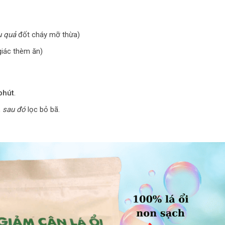
u quả
đốt cháy mỡ thừa)
giác thèm ăn)
phút
.
,
sau đó
lọc bỏ bã.