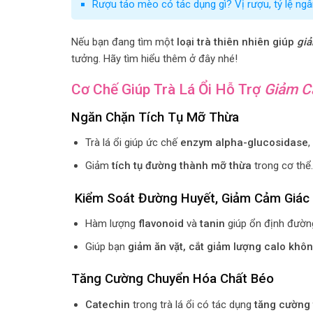
Rượu táo mèo có tác dụng gì? Vị rượu, tỷ lệ n
Nếu bạn đang tìm một
loại trà thiên nhiên giúp
giả
tưởng. Hãy tìm hiểu thêm ở đây nhé!
Cơ Chế Giúp Trà Lá Ổi Hỗ Trợ
Giảm C
Ngăn Chặn Tích Tụ Mỡ Thừa
Trà lá ổi giúp ức chế
enzym alpha-glucosidase
,
Giảm
tích tụ đường thành mỡ thừa
trong cơ thể.
Kiểm Soát Đường Huyết, Giảm Cảm Giác
Hàm lượng
flavonoid
và
tanin
giúp ổn định đường
Giúp bạn
giảm ăn vặt, cắt giảm lượng calo khôn
Tăng Cường Chuyển Hóa Chất Béo
Catechin
trong trà lá ổi có tác dụng
tăng cường 