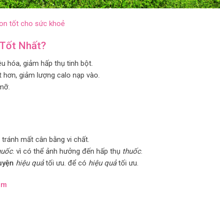
gon tốt cho sức khoẻ
Tốt Nhất?
êu hóa, giảm hấp thụ tinh bột.
t hơn, giảm lượng calo nạp vào.
 mỡ.
tránh mất cân bằng vi chất.
huốc
. vì có thể ảnh hưởng đến hấp thụ
thuốc
.
uyện
hiệu quả
tối ưu. để có
hiệu quả
tối ưu.
om