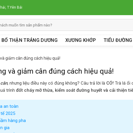
hải, T.Yên Bái
BỔ THẬN TRÁNG DƯƠNG
XƯƠNG KHỚP
TIỂU ĐƯỜNG
 và giảm cân đúng cách hiệu quả!
ng và giảm cân đúng cách hiệu quả!
 cân
, nhưng liệu điều này có đúng không? Câu trả lời là
CÓ!
Trà lá ổi 
quá trình
đốt cháy mỡ thừa, kiểm soát đường huyết và cải thiện ti
a an toàn
 tế 2025
hầm hàng pha
n gia