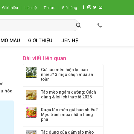
Giới thiệu
Liên hệ
Tin tức
Giỏ hàng
 MỠ MÁU
GIỚI THIỆU
LIÊN HỆ
Bài viết liên quan
Giá táo mèo hiện tại bao
nhiêu? 3 mẹo chọn mua an
toàn
có
êu hóa
.
Táo mèo ngâm đường: Cách
dùng & lợi ích thực tế 2025
Rượu táo mèo giá bao nhiêu?
Mẹo tránh mua nhầm hàng
pha
Tác dụng của dấm táo mèo