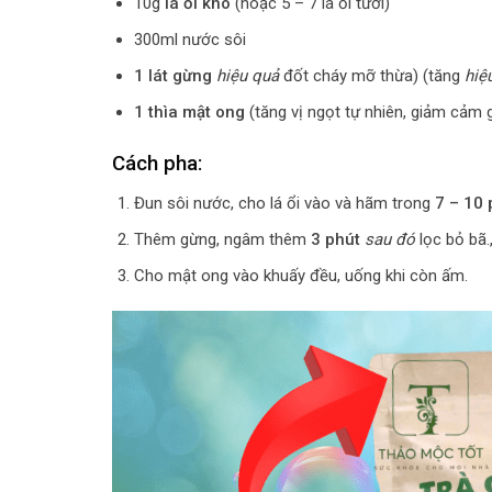
10g
lá ổi khô
(hoặc 5 – 7 lá ổi tươi)
300ml nước sôi
1 lát gừng
hiệu quả
đốt cháy mỡ thừa) (tăng
hiệ
1 thìa mật ong
(tăng vị ngọt tự nhiên, giảm cảm 
Cách pha:
Đun sôi nước, cho lá ổi vào và hãm trong
7 – 10 
Thêm gừng, ngâm thêm
3 phút
sau đó
lọc bỏ bã.
Cho mật ong vào khuấy đều, uống khi còn ấm.