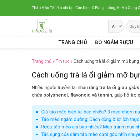
Skip
Thảo Mộc Tốt địa chỉ tại: Chợ Kim, X.Púng Luông, H. Mù Cang C
to
content
TRANG CHỦ
ĐỒ NGÂM RƯỢU
Trang chủ
»
Tin tức
»
Cách uống trà lá ổi giảm mỡ bụng
Cách uống trà lá ổi giảm mỡ bụ
Nhiều người truyền tai nhau rằng
trà lá ổi giúp
giảm
chứa
polyphenol, flavonoid và tannin
, giúp hỗ trợ 
Giá táo mèo hiện tại bao nhiêu? 3 mẹo chọn mu
Táo mèo ngâm đường: Cách dùng & lợi ích thực
Rượu táo mèo giá bao nhiêu? Mẹo tránh mua n
Tác dụng của dấm táo mèo dưới góc nhìn chuyê