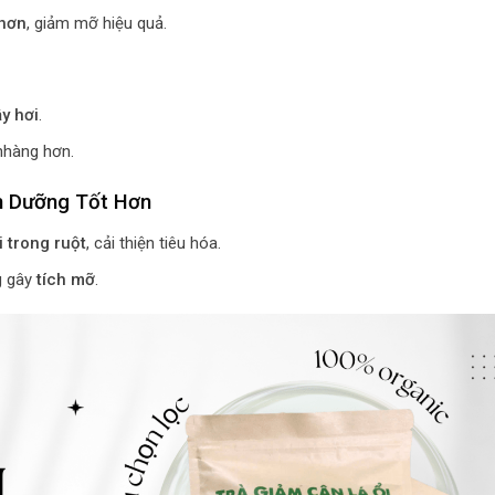
hơn
, giảm mỡ hiệu quả.
y hơi
.
 nhàng hơn.
nh Dưỡng Tốt Hơn
i trong ruột
, cải thiện tiêu hóa.
g gây
tích mỡ
.