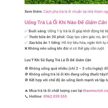
Xem thêm
:
Cách pha trà lá ổi chuẩn tại nhà thơm n
Uống Trà Lá Ổi Khi Nào Để
Giảm Cân
✅
Buổi sáng:
Uống 1 ly trà lá ổi giúp khởi động hệ ti
✅
Trước
bữa ăn 30 phút:
Giúp tạo cảm giác no, ăn í
✅
Sau
bữa ăn 1 tiếng:
Hỗ trợ tiêu hóa, ngăn tích tụ
❌
Không nên uống khi đói
vì có thể gây cồn ruột.
Lưu Ý Khi Sử Dụng Trà Lá Ổi Để
Giảm Cân
🚫
Không uống quá nhiều (chỉ 2 – 3 cốc/ngày)
để 
🚫
Không uống trà lá ổi khi đang uống
thuốc
tây
t
🚫
Kết hợp với chế độ ăn uống lành mạnh và tập l
🔥
Mua trà lá ổi chất lượng cao tại
thaomoctot.c
📞
Hotline:
0962.039.555