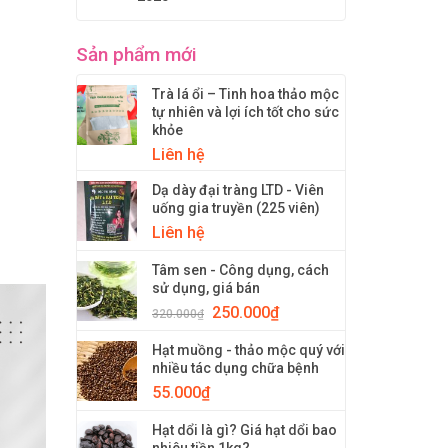
Sản phẩm mới
Trà lá ổi – Tinh hoa thảo mộc
tự nhiên và lợi ích tốt cho sức
khỏe
Liên hệ
Dạ dày đại tràng LTD - Viên
uống gia truyền (225 viên)
Liên hệ
Tâm sen - Công dụng, cách
sử dụng, giá bán
250.000
₫
320.000
₫
Hạt muồng - thảo mộc quý với
nhiều tác dụng chữa bệnh
55.000
₫
Hạt dổi là gì? Giá hạt dổi bao