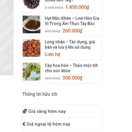
nhiêu tiền 1kg?
1.850.000
₫
2.100.000
₫
Hạt Mắc Khén – Linh Hồn Gia
Vị Trong Ẩm Thực Tây Bắc
260.000
₫
300.000
₫
Long nhãn – Tác dụng, giá
bán và lưu ý khi sử dụng
Liên hệ
Cây hoa hòe – Thảo mộc tốt
cho sức khỏe
300.000
₫
350.000
₫
Thông tin hữu ích
Giá vàng hôm nay
Giá ngoại tệ hôm nay