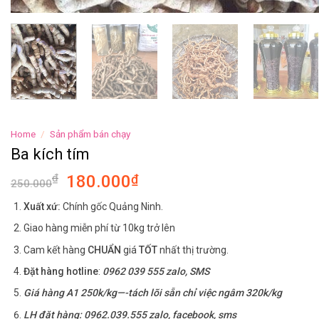
Home
/
Sản phẩm bán chạy
Ba kích tím
₫
180.000
₫
250.000
Xuất xứ:
Chính gốc Quảng Ninh.
Giao hàng miễn phí từ 10kg trở lên
Cam kết hàng
CHUẨN
giá
TỐT
nhất thị trường.
Đặt hàng hotline
:
0962 039 555 zalo, SMS
Giá hàng A1 250k/kg—-tách lõi sẵn chỉ việc ngâm 320k/kg
LH đặt hàng: 0962.039.555 zalo, facebook, sms