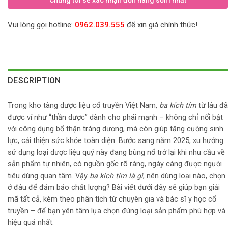
Chúng tôi sẽ xác nhận đơn hàng sớm nhất
Vui lòng gọi hotline:
0962.039.555
để xin giá chính thức!
DESCRIPTION
Trong kho tàng dược liệu cổ truyền Việt Nam,
ba kích tím
từ lâu đã
được ví như “thần dược” dành cho phái mạnh – không chỉ nổi bật
với công dụng bổ thận tráng dương, mà còn giúp tăng cường sinh
lực, cải thiện sức khỏe toàn diện. Bước sang năm 2025, xu hướng
sử dụng loại dược liệu quý này đang bùng nổ trở lại khi nhu cầu về
sản phẩm tự nhiên, có nguồn gốc rõ ràng, ngày càng được người
tiêu dùng quan tâm. Vậy
ba kích tím là gì
, nên dùng loại nào, chọn
ở đâu để đảm bảo chất lượng? Bài viết dưới đây sẽ giúp bạn giải
mã tất cả, kèm theo phân tích từ chuyên gia và bác sĩ y học cổ
truyền – để bạn yên tâm lựa chọn đúng loại sản phẩm phù hợp và
hiệu quả nhất.