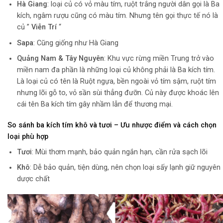
Hà Giang
: loại củ có vỏ màu tím, ruột trắng người dân gọi là Ba
kích, ngâm rượu cũng có màu tím. Nhưng tên gọi thực tế nó là
củ ”
Viễn Trí
“
Sapa
: Cũng giống như Hà Giang
Quảng Nam & Tây Nguyên
: Khu vực rừng miền Trung trở vào
miền nam đa phần là những loại củ không phải là Ba kích tím.
Là loại củ có tên là Ruột ngựa, bền ngoài vỏ tím sậm, ruột tím
nhưng lõi gỗ to, vỏ sần sùi thẳng đưỡn. Củ này được khoác lên
cái tên Ba kích tím gây nhầm lẫn để thương mại.
So sánh ba kích tím khô và tươi – Ưu nhược điểm và cách chọn
loại phù hợp
Tươi
: Mùi thơm mạnh, bảo quản ngắn hạn, cần rửa sạch lõi
Khô
: Dễ bảo quản, tiện dùng, nên chọn loại sấy lạnh giữ nguyên
dược chất