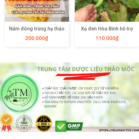
Nấm đông trùng hạ thảo
Xạ đen Hòa Bình hỗ trợ
– Giá trị tinh túy từ thiên
điều trị ung thư gan
200.000
₫
110.000
₫
nhiên