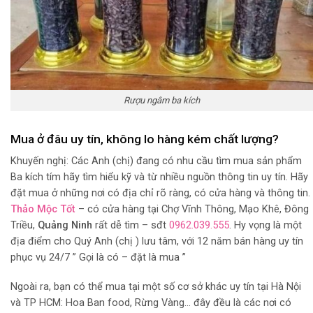
Rượu ngâm ba kích
Mua ở đâu uy tín, không lo hàng kém chất lượng?
Khuyến nghị: Các Anh (chị) đang có nhu cầu tìm mua sản phẩm
Ba kích tím hãy tìm hiểu kỹ và từ nhiều nguồn thông tin uy tín. Hãy
đặt mua ở những nơi có địa chỉ rõ ràng, có cửa hàng và thông tin.
Thảo Mộc Tốt
– có cửa hàng tại Chợ Vĩnh Thông, Mạo Khê, Đông
Triều,
Quảng Ninh
rất dễ tìm – sđt
0962.039.555
. Hy vọng là một
địa điểm cho Quý Anh (chị ) lưu tâm, với 12 năm bán hàng uy tín
phục vụ 24/7 ” Gọi là có – đặt là mua ”
Ngoài ra, bạn có thể mua tại một số cơ sở khác uy tín tại Hà Nội
và TP HCM: Hoa Ban food, Rừng Vàng… đây đều là các nơi có