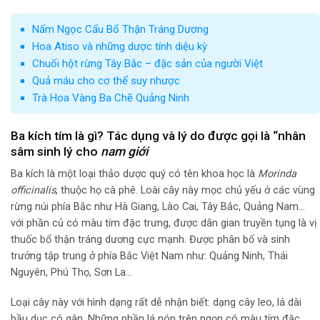
Nấm Ngọc Cẩu Bổ Thận Tráng Dương
Hoa Atiso và những dược tính diệu kỳ
Chuối hột rừng Tây Bắc – đặc sản của người Việt
Quả máu cho cơ thể suy nhược
Trà Hoa Vàng Ba Chẽ Quảng Ninh
Ba kích tím là gì? Tác dụng và lý do được gọi là “nhân
sâm sinh lý cho
nam giới
Ba kích là một loại thảo dược quý có tên khoa học là
Morinda
officinalis
, thuộc họ cà phê. Loài cây này mọc chủ yếu ở các vùng
rừng núi phía Bắc như Hà Giang, Lào Cai, Tây Bắc, Quảng Nam…
với phần củ có màu tím đặc trưng, được dân gian truyền tụng là vị
thuốc bổ thận tráng dương cực mạnh. Được phân bố và sinh
trưởng tập trung ở phía Bắc Việt Nam như: Quảng Ninh, Thái
Nguyên, Phú Thọ, Sơn La…
Loại cây này với hình dạng rất dễ nhận biết: dạng cây leo, lá dài
bầu dục có gân. Những phần lá nón trên ngọn có màu tím đặc