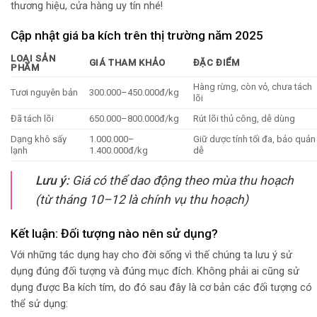
thương hiệu, cửa hàng uy tín nhé!
Cập nhật giá ba kích trên thị trường năm 2025
LOẠI SẢN
GIÁ THAM KHẢO
ĐẶC ĐIỂM
PHẨM
Hàng rừng, còn vỏ, chưa tách
Tươi nguyên bản
300.000–450.000đ/kg
lõi
Đã tách lõi
650.000–800.000đ/kg
Rút lõi thủ công, dễ dùng
Dạng khô sấy
1.000.000–
Giữ dược tính tối đa, bảo quản
lạnh
1.400.000đ/kg
dễ
Lưu ý:
Giá có thể dao động theo mùa thu hoạch
(từ tháng 10–12 là chính vụ thu hoạch)
Kết luận: Đối tượng nào nên sử dụng?
Với những tác dụng hay cho đời sống vì thế chúng ta lưu ý sử
dụng đúng đối tượng và đúng mục đích. Không phải ai cũng sử
dụng được Ba kích tím, do đó sau đây là cơ bản các đối tượng có
thể sử dụng: