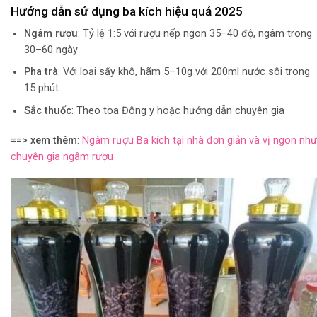
Hướng dẫn sử dụng ba kích hiệu quả 2025
Ngâm rượu
: Tỷ lệ 1:5 với rượu nếp ngon 35–40 độ, ngâm trong
30–60 ngày
Pha trà
: Với loại sấy khô, hãm 5–10g với 200ml nước sôi trong
15 phút
Sắc thuốc
: Theo toa Đông y hoặc hướng dẫn chuyên gia
==> xem thêm
:
Ngâm rượu Ba kích tại nhà đơn giản và vị ngon như
chuyên gia ngâm rượu