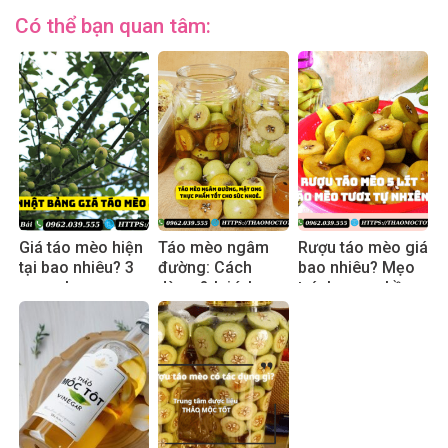
Có thể bạn quan tâm:
Giá táo mèo hiện
Táo mèo ngâm
Rượu táo mèo giá
tại bao nhiêu? 3
đường: Cách
bao nhiêu? Mẹo
mẹo chọn mua
dùng & lợi ích
tránh mua nhầm
an toàn
thực tế 2025
hàng pha