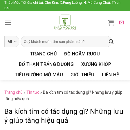
Skip
Thảo Mộc Tốt địa chỉ tại: Chợ Kim, X.Púng Luông, H. Mù Cang Chải, T.Yên
Bái
to
content
TRANG CHỦ
ĐỒ NGÂM RƯỢU
BỔ THẬN TRÁNG DƯƠNG
XƯƠNG KHỚP
TIỂU ĐƯỜNG MỠ MÁU
GIỚI THIỆU
LIÊN HỆ
Trang chủ
»
Tin tức
»
Ba kích tím có tác dụng gì? Những lưu ý giúp
tăng hiệu quả
Ba kích tím có tác dụng gì? Những lưu
ý giúp tăng hiệu quả