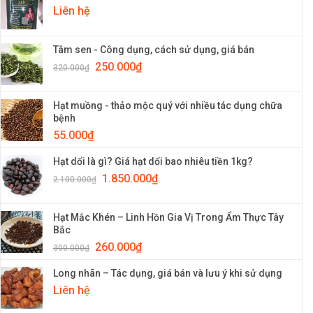
Liên hệ
Tâm sen - Công dụng, cách sử dụng, giá bán
250.000
₫
320.000
₫
Hạt muồng - thảo mộc quý với nhiều tác dụng chữa
bệnh
55.000
₫
Hạt dổi là gì? Giá hạt dổi bao nhiêu tiền 1kg?
1.850.000
₫
2.100.000
₫
Hạt Mắc Khén – Linh Hồn Gia Vị Trong Ẩm Thực Tây
Bắc
260.000
₫
300.000
₫
Long nhãn – Tác dụng, giá bán và lưu ý khi sử dụng
Liên hệ