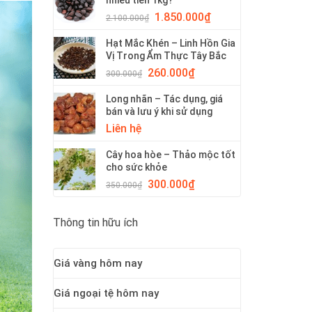
nhiêu tiền 1kg?
1.850.000
₫
2.100.000
₫
Hạt Mắc Khén – Linh Hồn Gia
Vị Trong Ẩm Thực Tây Bắc
260.000
₫
300.000
₫
Long nhãn – Tác dụng, giá
bán và lưu ý khi sử dụng
Liên hệ
Cây hoa hòe – Thảo mộc tốt
cho sức khỏe
300.000
₫
350.000
₫
Thông tin hữu ích
Giá vàng hôm nay
Giá ngoại tệ hôm nay