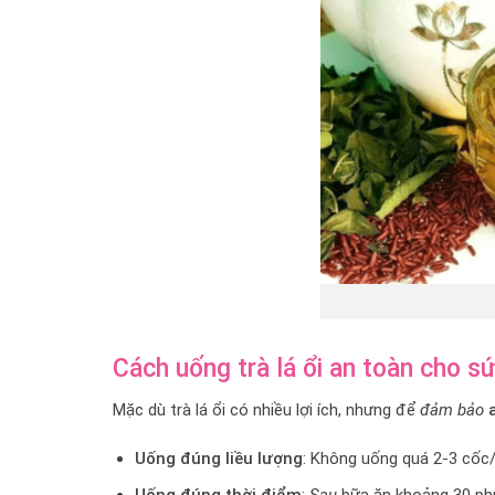
Cách uống trà lá ổi an toàn cho s
Mặc dù trà lá ổi có nhiều lợi ích, nhưng để
đảm bảo
Uống đúng liều lượng
: Không uống quá 2-3 cốc/
Uống đúng thời điểm
:
Sau
bữa ăn khoảng 30 phú