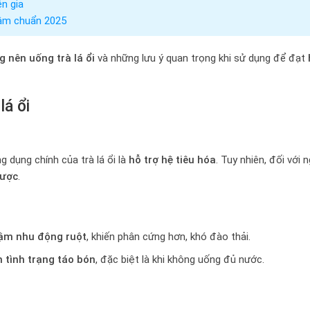
n gia
gâm chuẩn 2025
 nên uống trà lá ổi
và những lưu ý quan trọng khi sử dụng để đạt
lá ổi
ng dụng chính của trà lá ổi là
hỗ trợ hệ tiêu hóa
. Tuy nhiên, đối với 
gược
.
ậm nhu động ruột
, khiến phân cứng hơn, khó đào thải.
 tình trạng táo bón
, đặc biệt là khi không uống đủ nước.