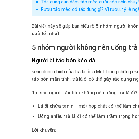
Tác dụng của dấm táo mèo dưới góc nhìn chuyê
Rượu táo mèo có tác dụng gì? Vị rượu, tỷ lệ n
Bài viết này sẽ giúp bạn hiểu rõ
5 nhóm người không
quả tốt nhất
.
5 nhóm người không nên uống trà 
Người bị táo bón kéo dài
cô
ng dụng chính của trà lá ổi là Một trong những
cô
táo bón mãn tính
, trà lá ổi có thể
gây tác dụng n
Tại sao người táo bón không nên uống trà lá ổi?
Lá ổi chứa tanin
– một hợp chất có thể
làm ch
Uống nhiều trà lá ổi
có thể
làm trầm trọng hơn
Lời khuyên: