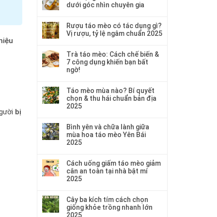
dưới góc nhìn chuyên gia
Rượu táo mèo có tác dụng gì?
Vị rượu, tỷ lệ ngâm chuẩn 2025
hiệu
Trà táo mèo: Cách chế biến &
7 công dụng khiến bạn bất
ngờ!
Táo mèo mùa nào? Bí quyết
chọn & thu hái chuẩn bản địa
2025
người
bị
Bình yên và chữa lành giữa
mùa hoa táo mèo Yên Bái
2025
Cách uống giấm táo mèo giảm
cân an toàn tại nhà bật mí
2025
Cây ba kích tím cách chọn
giống khỏe trồng nhanh lớn
2025