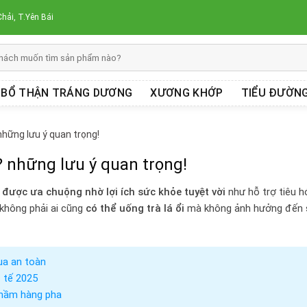
hải, T.Yên Bái
BỔ THẬN TRÁNG DƯƠNG
XƯƠNG KHỚP
TIỂU ĐƯỜN
 những lưu ý quan trọng!
? những lưu ý quan trọng!
c
được ưa chuộng nhờ lợi ích sức khỏe tuyệt vời
như hỗ trợ tiêu h
 không phải ai cũng
có thể uống trà lá ổi
mà không ảnh hưởng đến 
ua an toàn
 tế 2025
nhầm hàng pha