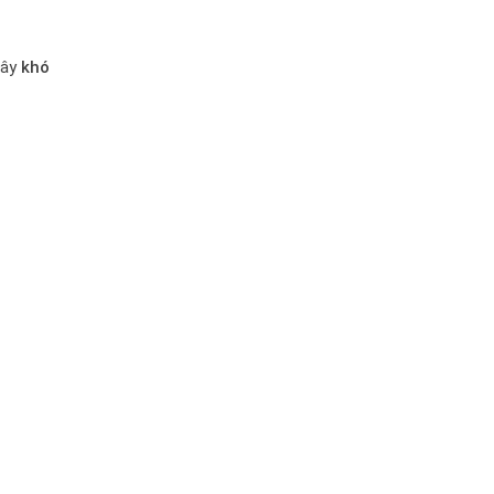
gây
khó