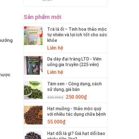
Sản phẩm mới
Trà lá ổi – Tinh hoa thảo mộc
tự nhiên và lợi ích tốt cho sức
 hưởng
khỏe
Liên hệ
Dạ dày đại tràng LTD - Viên
uống gia truyền (225 viên)
Liên hệ
nhược
Tâm sen - Công dụng, cách
sử dụng, giá bán
250.000
₫
320.000
₫
Hạt muồng - thảo mộc quý
với nhiều tác dụng chữa bệnh
55.000
₫
Hạt dổi là gì? Giá hạt dổi bao