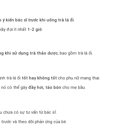
 ý kiến bác sĩ
trước
khi uống trà lá ổi
.
ãy đợi ít nhất
1-2 giờ
.
ng khi sử dụng trà thảo dược
, bao gồm trà lá ổi.
nh trà lá ổi
tốt hay không tốt
cho phụ nữ mang thai.
, nó có thể gây
đầy hơi, táo bón
cho mẹ bầu.
 chưa có sự tư vấn từ bác sĩ.
ỏ
trước
và theo dõi phản ứng của bé.