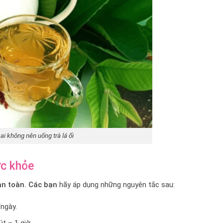
ai không nên uống trà lá ổi
ức khỏe
an toàn. Các bạn
hãy áp dụng những nguyên tắc sau:
ngày.
t – 1 giờ.