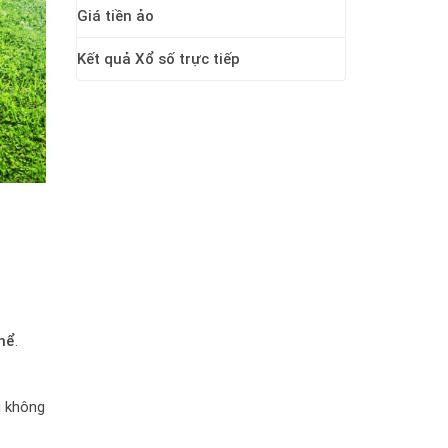
Giá tiền ảo
Kết quả Xổ số trực tiếp
hể
.
ị không