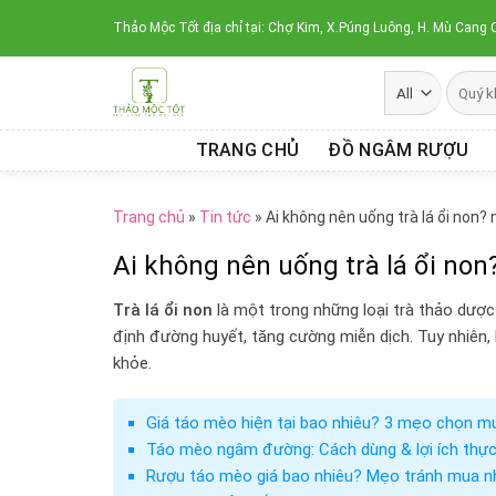
Skip
Thảo Mộc Tốt địa chỉ tại: Chợ Kim, X.Púng Luông, H. Mù Cang C
to
content
TRANG CHỦ
ĐỒ NGÂM RƯỢU
Trang chủ
»
Tin tức
»
Ai không nên uống trà lá ổi non?
Ai không nên uống trà lá ổi non
Trà lá ổi non
là một trong những loại trà thảo dượ
định đường huyết, tăng cường miễn dịch. Tuy nhiên,
khỏe.
Giá táo mèo hiện tại bao nhiêu? 3 mẹo chọn m
Táo mèo ngâm đường: Cách dùng & lợi ích thực
Rượu táo mèo giá bao nhiêu? Mẹo tránh mua 