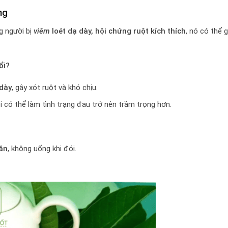
ng
ng người bị
viêm
loét dạ dày, hội chứng ruột kích thích
, nó có thể 
ổi?
 dày
, gây xót ruột và khó chịu.
 ổi có thể làm tình trạng đau trở nên trầm trọng hơn.
 ăn
, không uống khi đói.