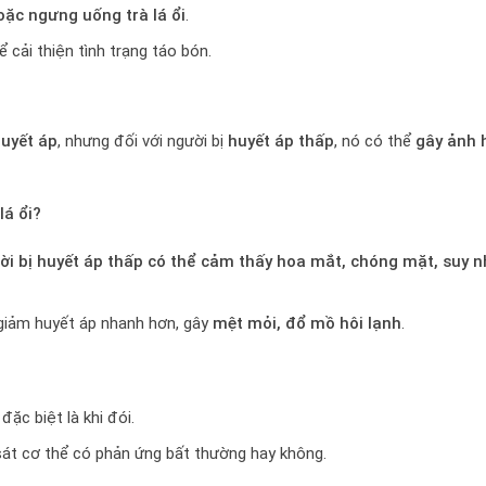
oặc ngưng uống trà lá ổi
.
cải thiện tình trạng táo bón.
huyết áp
, nhưng đối với người bị
huyết áp thấp
, nó có thể
gây ảnh
lá ổi?
ời bị huyết áp thấp có thể cảm thấy hoa mắt, chóng mặt, suy 
giảm huyết áp nhanh hơn, gây
mệt mỏi, đổ mồ hôi lạnh
.
, đặc biệt là khi đói.
sát cơ thể có phản ứng bất thường hay không.