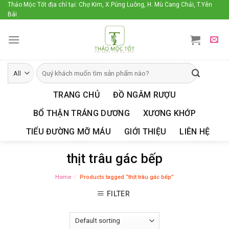
Skip
Thảo Mộc Tốt địa chỉ tại: Chợ Kim, X.Púng Luông, H. Mù Cang Chải, T.Yên
Bái
to
content
TRANG CHỦ
ĐỒ NGÂM RƯỢU
BỔ THẬN TRÁNG DƯƠNG
XƯƠNG KHỚP
TIỂU ĐƯỜNG MỠ MÁU
GIỚI THIỆU
LIÊN HỆ
thịt trâu gác bếp
Home
/
Products tagged “thịt trâu gác bếp”
FILTER