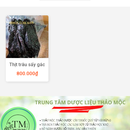
Thịt trâu sấy gác
bếp
800.000
₫