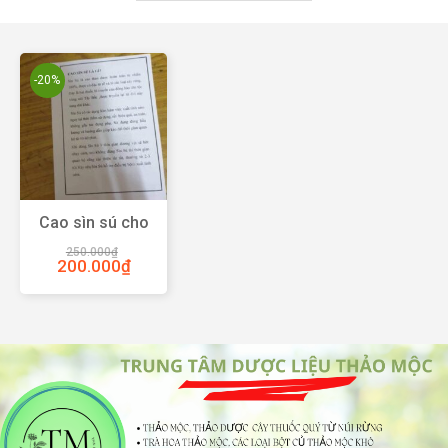
-20%
Cao sìn sú cho
người xuất tinh
250.000
₫
sớm
200.000
₫