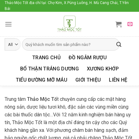
Skip
Thảo Mộc Tốt địa chỉ tại: Chợ Kim, X.Púng Luông, H. Mù Cang Chải, T.Yên
Bái
to
content
TRANG CHỦ
ĐỒ NGÂM RƯỢU
BỔ THẬN TRÁNG DƯƠNG
XƯƠNG KHỚP
TIỂU ĐƯỜNG MỠ MÁU
GIỚI THIỆU
LIÊN HỆ
Trung tâm
Thảo Mộc Tố
t chuyên cung cấp các mặt hàng
nông sản, dược liệu tươi khô, đặc sản các vùng miền cùng
các bài thuốc dân tộc…Với 12 năm kinh nghiệm bán hàng uy
tín, Thảo Mộc Tốt là một địa chỉ đáng tin cậy cho các Quý
khách hàng gần xa. Với phương châm bán hàng sạch, đảm
bảo nguồn gốc chất lượng, giá cả phải chăng Thảo Mộc Tốt